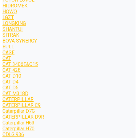
HIDROMEK
HOWO
LGZT
LONGKING
SHANTUI
SITRAK
BOVA SYNERGY
BULL
CASE
CAT
CAT 3406E&C15
CAT 428
CAT D10
CAT D4
CAT D5
CAT M318D
CATERPILLAR
CATERPILLAR C9
Caterpillar D7G
CATERPILLAR D9R
Caterpillar H63
Caterpillar H70
CDLG 936