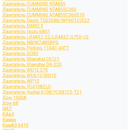
Двигатель CUMMINS NTA855
Двигатель CUMMINS NTA855C360
Двигатель CUMMINS NTA855C360S10
Двигатель Deutz TD226B6/WP6G125E22
Двигатель EWRO 3
Двигатель Isuzu 6BG1
Двигатель LR4A3Z-22/LR4A3Z-G75X-U2
Двигатель NB(NC)485BPG
Двигатель Perkins 1104C-44TT
Двигатель SC8D
Двигатель Shanghai C6121
Двигатель Shanghai D9-220
Двигатель WD12.375
Двигатель WD615/WD10
Двигатель WP10
Двигатель YC4108ZLQ
Двигатель Yuchai 6108/YC6B125-T21
Дон-1500А
Дон-68
ЗИЛ
КАвЗ
Камаз
КамАЗ 6410