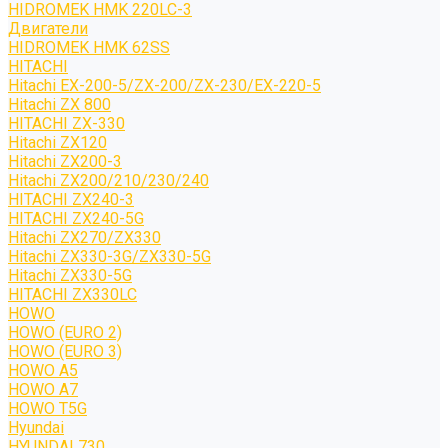
HIDROMEK HMK 220LC-3
Двигатели
HIDROMEK HMK 62SS
HITACHI
Hitachi EX-200-5/ZX-200/ZX-230/EX-220-5
Hitachi ZX 800
HITACHI ZX-330
Hitachi ZX120
Hitachi ZX200-3
Hitachi ZX200/210/230/240
HITACHI ZX240-3
HITACHI ZX240-5G
Hitachi ZX270/ZX330
Hitachi ZX330-3G/ZX330-5G
Hitachi ZX330-5G
HITACHI ZX330LC
HOWO
HOWO (EURO 2)
HOWO (EURO 3)
HOWO A5
HOWO A7
HOWO T5G
Hyundai
HYUNDAI 730