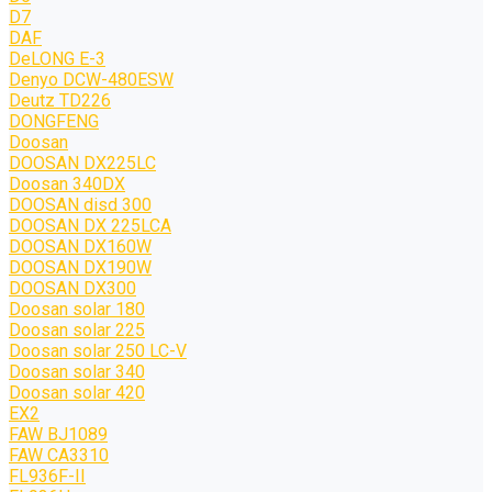
D7
DAF
DeLONG Е-3
Denyo DCW-480ESW
Deutz TD226
DONGFENG
Doosan
DOOSAN DX225LC
Doosan 340DX
DOOSAN disd 300
DOOSAN DX 225LCA
DOOSAN DX160W
DOOSAN DX190W
DOOSAN DX300
Doosan solar 180
Doosan solar 225
Doosan solar 250 LC-V
Doosan solar 340
Doosan solar 420
EX2
FAW BJ1089
FAW CA3310
FL936F-II