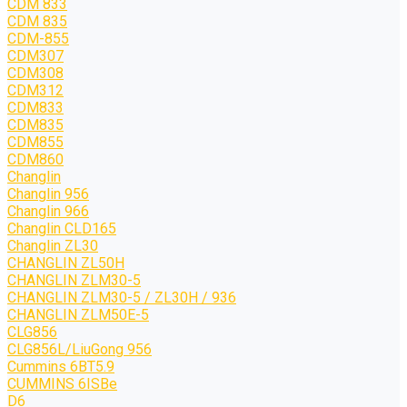
CDM 833
CDM 835
CDM-855
CDM307
CDM308
CDM312
CDM833
CDM835
CDM855
CDM860
Changlin
Changlin 956
Changlin 966
Changlin CLD165
Changlin ZL30
CHANGLIN ZL50H
CHANGLIN ZLM30-5
CHANGLIN ZLM30-5 / ZL30H / 936
CHANGLIN ZLM50E-5
CLG856
CLG856L/LiuGong 956
Cummins 6BT5.9
CUMMINS 6ISBe
D6