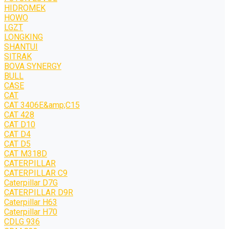
HIDROMEK
HOWO
LGZT
LONGKING
SHANTUI
SITRAK
BOVA SYNERGY
BULL
CASE
CAT
CAT 3406E&amp;C15
CAT 428
CAT D10
CAT D4
CAT D5
CAT M318D
CATERPILLAR
CATERPILLAR C9
Caterpillar D7G
CATERPILLAR D9R
Caterpillar H63
Caterpillar H70
CDLG 936