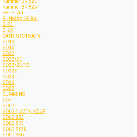
Rammer BR 623
Rammer BR 825
REDSTAR
RUNMAX SE460
S-23
S-25
SANY STG160C-6
SD13
SD16
SD22
SD22/23
SD22/23/32
SD22S
SD23
SD26
SD32
CUMMINS
SD7
SDLG
SDLG (LGZT) L956F
SDLG 853
SDLG 933
SDLG 933L
SDLG 936