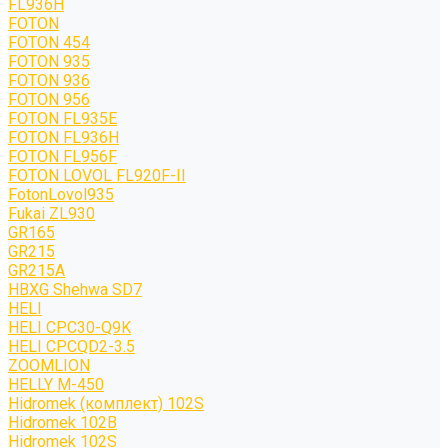
FL936H
FOTON
FOTON 454
FOTON 935
FOTON 936
FOTON 956
FOTON FL935E
FOTON FL936H
FOTON FL956F
FOTON LOVOL FL920F-II
FotonLovol935
Fukai ZL930
GR165
GR215
GR215A
HBXG Shehwa SD7
HELI
HELI CPC30-Q9K
HELI CPCQD2-3.5
ZOOMLION
HELLY M-450
Hidromek (комплект) 102S
Hidromek 102B
Hidromek 102S