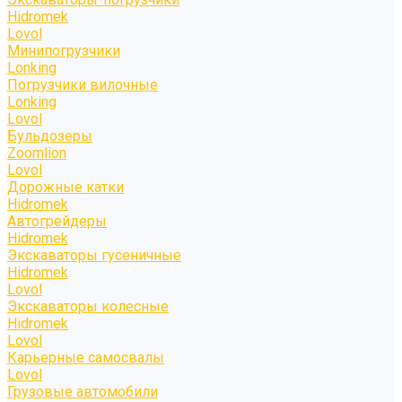
Hidromek
Lovol
Минипогрузчики
Lonking
Погрузчики вилочные
Lonking
Lovol
Бульдозеры
Zoomlion
Lovol
Дорожные катки
Hidromek
Автогрейдеры
Hidromek
Экскаваторы гусеничные
Hidromek
Lovol
Экскаваторы колесные
Hidromek
Lovol
Карьерные самосвалы
Lovol
Грузовые автомобили