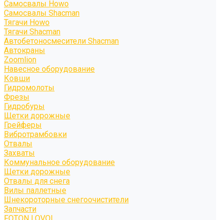
Самосвалы Howo
Самосвалы Shacman
Тягачи Howo
Тягачи Shacman
Автобетоносмесители Shacman
Автокраны
Zoomlion
Навесное оборудование
Ковши
Гидромолоты
Фрезы
Гидробуры
Щетки дорожные
Грейферы
Вибротрамбовки
Отвалы
Захваты
Коммунальное оборудование
Щетки дорожные
Отвалы для снега
Вилы паллетные
Шнекороторные снегоочистители
Запчасти
FOTON LOVOL