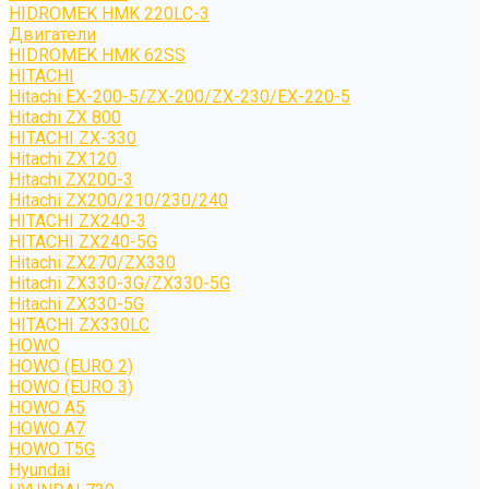
HIDROMEK HMK 220LC-3
Двигатели
HIDROMEK HMK 62SS
HITACHI
Hitachi EX-200-5/ZX-200/ZX-230/EX-220-5
Hitachi ZX 800
HITACHI ZX-330
Hitachi ZX120
Hitachi ZX200-3
Hitachi ZX200/210/230/240
HITACHI ZX240-3
HITACHI ZX240-5G
Hitachi ZX270/ZX330
Hitachi ZX330-3G/ZX330-5G
Hitachi ZX330-5G
HITACHI ZX330LC
HOWO
HOWO (EURO 2)
HOWO (EURO 3)
HOWO A5
HOWO A7
HOWO T5G
Hyundai