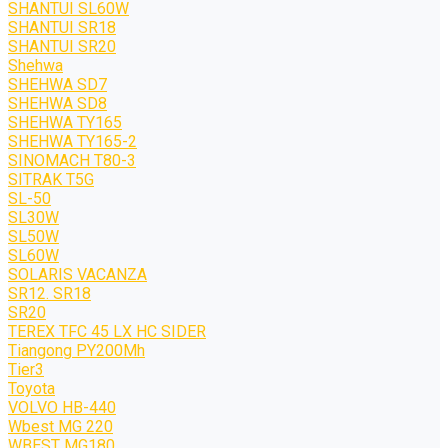
SHANTUI SL60W
SHANTUI SR18
SHANTUI SR20
Shehwa
SHEHWA SD7
SHEHWA SD8
SHEHWA TY165
SHEHWA TY165-2
SINOMACH T80-3
SITRAK T5G
SL-50
SL30W
SL50W
SL60W
SOLARIS VACANZA
SR12. SR18
SR20
TEREX TFC 45 LX HC SIDER
Tiangong PY200Mh
Tier3
Toyota
VOLVO HB-440
Wbest MG 220
WBEST MG180