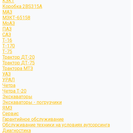
КЗКТ
Коробка 2BS315A
МАЗ
МЗКТ-65158
МоАЗ
ПАЗ
САЗ
Т-16
Т-170
Т-75
Трактор ДТ-20
Трактор ДТ-75
Трактора МТЗ
УАЗ
УРАЛ
Четра
Четра Т-20
Экскаваторы
Экскаваторы - погрузчики
ЯМЗ
Сервис
Гарантийное обслуживание
Обслуживание техники на условиях аутсорсинга
Диагностика