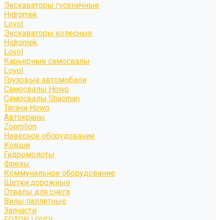
Экскаваторы гусеничные
Hidromek
Lovol
Экскаваторы колесные
Hidromek
Lovol
Карьерные самосвалы
Lovol
Грузовые автомобили
Самосвалы Howo
Самосвалы Shacman
Тягачи Howo
Автокраны
Zoomlion
Навесное оборудование
Ковши
Гидромолоты
Фрезы
Коммунальное оборудование
Щетки дорожные
Отвалы для снега
Вилы паллетные
Запчасти
FOTON LOVOL