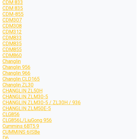
CDM 833
CDM 835
CDM-855
CDM307
CDM308
CDM312
CDM833
CDM835
CDM855
CDM860
Changlin
Changlin 956
Changlin 966
Changlin CLD165
Changlin ZL30
CHANGLIN ZL50H
CHANGLIN ZLM30-5
CHANGLIN ZLM30-5 / ZL30H / 936
CHANGLIN ZLM50E-5
CLG856
CLG856L/LiuGong 956
Cummins 6BT5.9
CUMMINS 6ISBe
D6