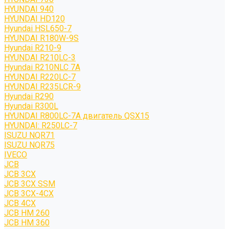
HYUNDAI 940
HYUNDAI HD120
Hyundai HSL650-7
HYUNDAI R180W-9S
Hyundai R210-9
HYUNDAI R210LC-3
Hyundai R210NLC 7A
HYUNDAI R220LC-7
HYUNDAI R235LCR-9
Hyundai R290
Hyundai R300L
HYUNDAI R800LC-7A двигатель QSX15
HYUNDAI: R250LC-7
ISUZU NQR71
ISUZU NQR75
IVECO
JCB
JCB 3CX
JCB 3CX SSM
JCB 3CX-4CX
JCB 4CX
JCB HM 260
JCB HM 360