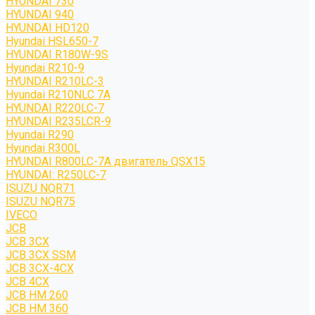
HYUNDAI 730
HYUNDAI 940
HYUNDAI HD120
Hyundai HSL650-7
HYUNDAI R180W-9S
Hyundai R210-9
HYUNDAI R210LC-3
Hyundai R210NLC 7A
HYUNDAI R220LC-7
HYUNDAI R235LCR-9
Hyundai R290
Hyundai R300L
HYUNDAI R800LC-7A двигатель QSX15
HYUNDAI: R250LC-7
ISUZU NQR71
ISUZU NQR75
IVECO
JCB
JCB 3CX
JCB 3CX SSM
JCB 3CX-4CX
JCB 4CX
JCB HM 260
JCB HM 360