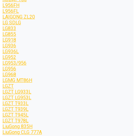
L956FH
L956FL
LAIGONG ZL20
LG SDLG
LG833
LG855
LG918
LG936
LG936L
LG952
LG953/956
LG956
LG968
LGMG MT86H
LGZT
LGZT LG933L
LGZT LG953L
LGZT T933L
LGZT T939L
LGZT T945L
LGZT T978L
LiuGong 835H
LiuGong CLG 777A