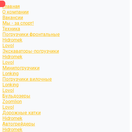
Главная
О компании
Вакансии
Мы - за спорт!
Техника
Погрузчики фронтальные
Hidromek
Lovol
Экскаваторы-погрузчики
Hidromek
Lovol
Минипогрузчики
Lonking
Погрузчики вилочные
Lonking
Lovol
Бульдозеры
Zoomlion
Lovol
Дорожные катки
Hidromek
Автогрейдеры
Hidromek