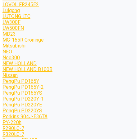
LOVOL FR245E2
Luigong
LUTONG LTC
LW300F
LW500FN
MD23
MG-165R Groninge
Mitsubishi
NEO
Neo300
NEW HOLLAND
NEW HOLLAND B100B
Nissan
PengPu PD165Y
PengPu PD165Y-2
PengPu PD165YS
PengPu PD220Y-1
PengPu PD220YE
PengPu PD220YS
Perkins 904J-E36TA
PY-220h
R290LC-7
R320LC-7