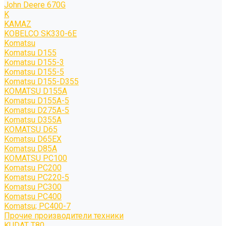
John Deere 670G
K
KAMAZ
KOBELCO SK330-6E
Komatsu
Komatsu D155
Komatsu D155-3
Komatsu D155-5
Komatsu D155-D355
KOMATSU D155A
Komatsu D155A-5
Komatsu D275A-5
Komatsu D355A
KOMATSU D65
Komatsu D65EX
Komatsu D85A
KOMATSU PC100
Komatsu PC200
Komatsu PC220-5
Komatsu PC300
Komatsu PC400
Komatsu; PC400-7
Прочие производители техники
KUDAT T80