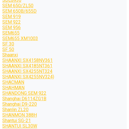
SDLG936
SEM 650/ZL50
SEM 650B/655D
SEM 919
SEM 922
SEM 956
SEM655
SEM655 XM1003
SF 30
SF 50
Shaanxi
SHAANXI SX4158NV361
SHAANXI SX4185NT361
SHAANXI SX4255NT324
SHAANXI SX4255NV324)
SHACMAN
SHAHMAN
SHANDONG SEM 922
Shanghai D6114ZG1B
Shanghai D9-220
Shanlin ZL20
SHANMON 388H
Shantui SG-21
SHANTUI SL30W