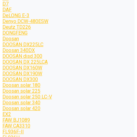
D7
DAF
DeLONG Е-3
Denyo DCW-480ESW
Deutz TD226
DONGFENG
Doosan
DOOSAN DX225LC
Doosan 340DX
DOOSAN disd 300
DOOSAN DX 225LCA
DOOSAN DX160W
DOOSAN DX190W
DOOSAN DX300
Doosan solar 180
Doosan solar 225
Doosan solar 250 LC-V
Doosan solar 340
Doosan solar 420
EX2
FAW BJ1089
FAW CA3310
FL936F-II