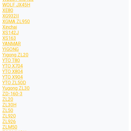
WOLF JХ45H
XE80
XG932II
XGMA ZL950
Xinchai
XS142J
XS163
YANMAR
YIGONG
Yigong ZL20
YTO T80
YTO X704
YTO X804
YTO X904
YTO ZL50D
Yugong ZL30
ZD-160-3
ZL20
ZL30H
ZL50
ZL920
ZL926
ZLM50