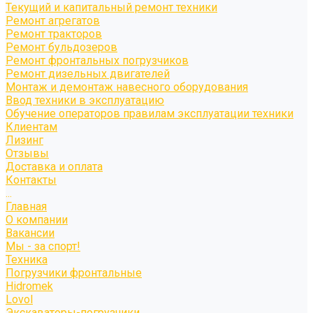
Текущий и капитальный ремонт техники
Ремонт агрегатов
Ремонт тракторов
Ремонт бульдозеров
Ремонт фронтальных погрузчиков
Ремонт дизельных двигателей
Монтаж и демонтаж навесного оборудования
Ввод техники в эксплуатацию
Обучение операторов правилам эксплуатации техники
Клиентам
Лизинг
Отзывы
Доставка и оплата
Контакты
...
Главная
О компании
Вакансии
Мы - за спорт!
Техника
Погрузчики фронтальные
Hidromek
Lovol
Экскаваторы-погрузчики