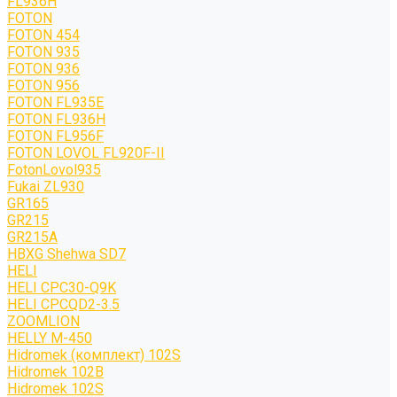
FL936H
FOTON
FOTON 454
FOTON 935
FOTON 936
FOTON 956
FOTON FL935E
FOTON FL936H
FOTON FL956F
FOTON LOVOL FL920F-II
FotonLovol935
Fukai ZL930
GR165
GR215
GR215A
HBXG Shehwa SD7
HELI
HELI CPC30-Q9K
HELI CPCQD2-3.5
ZOOMLION
HELLY M-450
Hidromek (комплект) 102S
Hidromek 102B
Hidromek 102S