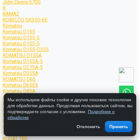
John Deere 670G
K
KAMAZ
KOBELCO SK330-6E
Komatsu
Komatsu D155
Komatsu D155-3
Komatsu D155-5
Komatsu D155-D355
KOMATSU D155A
Komatsu D155A-5
Komatsu D275A-5
Komatsu D355A
KOMATSU D65
Komatsu D65EX
Komatsu D85A
KOMATSU PC100
Мы используем файлы cookie и другие похожие технологии
Komatsu PC200
для обработки данных. Продолжая пользоваться сайтом, вы
Komatsu PC220-5
подтверждаете согласие с условиями.
Подробнее о
Komatsu PC300
обработке
Komatsu PC400
Komatsu; PC400-7
Отклонить
Принять
Прочие производители техники
KUDAT T80