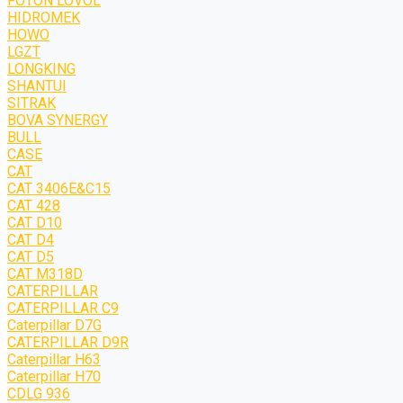
FOTON LOVOL
HIDROMEK
HOWO
LGZT
LONGKING
SHANTUI
SITRAK
BOVA SYNERGY
BULL
CASE
CAT
CAT 3406E&C15
CAT 428
CAT D10
CAT D4
CAT D5
CAT M318D
CATERPILLAR
CATERPILLAR C9
Caterpillar D7G
CATERPILLAR D9R
Caterpillar H63
Caterpillar H70
CDLG 936