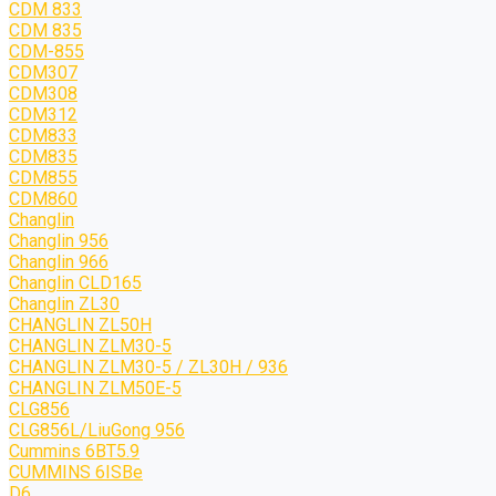
CDM 833
CDM 835
CDM-855
CDM307
CDM308
CDM312
CDM833
CDM835
CDM855
CDM860
Changlin
Changlin 956
Changlin 966
Changlin CLD165
Changlin ZL30
CHANGLIN ZL50H
CHANGLIN ZLM30-5
CHANGLIN ZLM30-5 / ZL30H / 936
CHANGLIN ZLM50E-5
CLG856
CLG856L/LiuGong 956
Cummins 6BT5.9
CUMMINS 6ISBe
D6