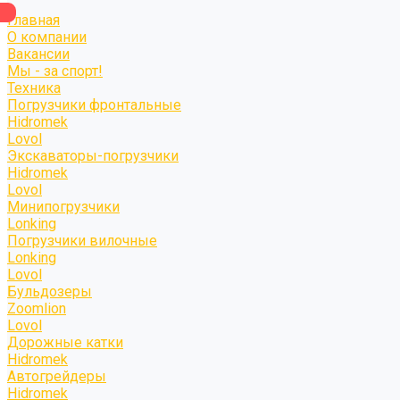
Главная
О компании
Вакансии
Мы - за спорт!
Техника
Погрузчики фронтальные
Hidromek
Lovol
Экскаваторы-погрузчики
Hidromek
Lovol
Минипогрузчики
Lonking
Погрузчики вилочные
Lonking
Lovol
Бульдозеры
Zoomlion
Lovol
Дорожные катки
Hidromek
Автогрейдеры
Hidromek