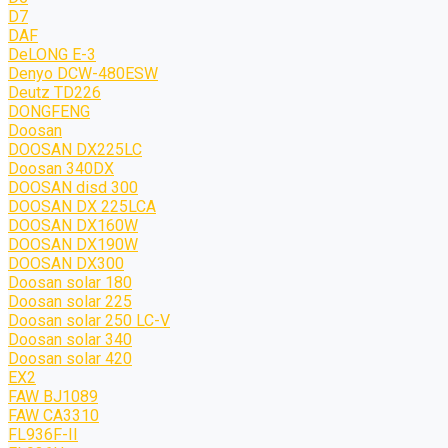
D7
DAF
DeLONG Е-3
Denyo DCW-480ESW
Deutz TD226
DONGFENG
Doosan
DOOSAN DX225LC
Doosan 340DX
DOOSAN disd 300
DOOSAN DX 225LCA
DOOSAN DX160W
DOOSAN DX190W
DOOSAN DX300
Doosan solar 180
Doosan solar 225
Doosan solar 250 LC-V
Doosan solar 340
Doosan solar 420
EX2
FAW BJ1089
FAW CA3310
FL936F-II