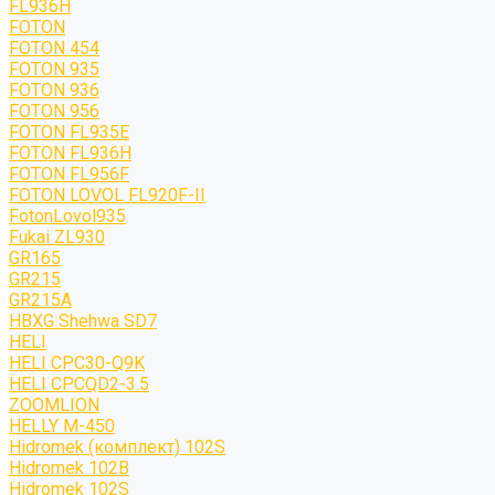
FL936H
FOTON
FOTON 454
FOTON 935
FOTON 936
FOTON 956
FOTON FL935E
FOTON FL936H
FOTON FL956F
FOTON LOVOL FL920F-II
FotonLovol935
Fukai ZL930
GR165
GR215
GR215A
HBXG Shehwa SD7
HELI
HELI CPC30-Q9K
HELI CPCQD2-3.5
ZOOMLION
HELLY M-450
Hidromek (комплект) 102S
Hidromek 102B
Hidromek 102S