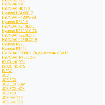
HYUNDAI 940
HYUNDAI HD120
Hyundai HSL650-7
HYUNDAI R180W-9S
Hyundai R210-9
HYUNDAI R210LC-3
Hyundai R210NLC 7A
HYUNDAI R220LC-7
HYUNDAI R235LCR-9
Hyundai R290
Hyundai R300L
HYUNDAI R800LC-7A двигатель QSX15
HYUNDAI: R250LC-7
ISUZU NQR71
ISUZU NQR75
IVECO
JCB
JCB 3CX
JCB 3CX SSM
JCB 3CX-4CX
JCB 4CX
JCB HM 260
JCB HM 360