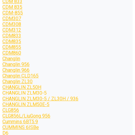
CDM 833
CDM 835
CDM-855
CDM307
CDM308
CDM312
CDM833
CDM835
CDM855
CDM860
Changlin
Changlin 956
Changlin 966
Changlin CLD165
Changlin ZL30
CHANGLIN ZL50H
CHANGLIN ZLM30-5
CHANGLIN ZLM30-5 / ZL30H / 936
CHANGLIN ZLM50E-5
CLG856
CLG856L/LiuGong 956
Cummins 6BT5.9
CUMMINS 6ISBe
D6