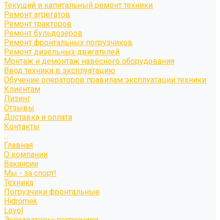
Текущий и капитальный ремонт техники
Ремонт агрегатов
Ремонт тракторов
Ремонт бульдозеров
Ремонт фронтальных погрузчиков
Ремонт дизельных двигателей
Монтаж и демонтаж навесного оборудования
Ввод техники в эксплуатацию
Обучение операторов правилам эксплуатации техники
Клиентам
Лизинг
Отзывы
Доставка и оплата
Контакты
...
Главная
О компании
Вакансии
Мы - за спорт!
Техника
Погрузчики фронтальные
Hidromek
Lovol
Экскаваторы-погрузчики