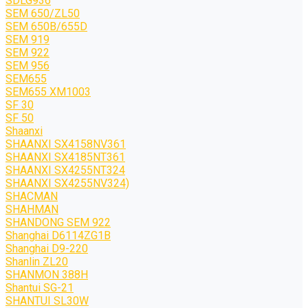
SDLG936
SEM 650/ZL50
SEM 650B/655D
SEM 919
SEM 922
SEM 956
SEM655
SEM655 XM1003
SF 30
SF 50
Shaanxi
SHAANXI SX4158NV361
SHAANXI SX4185NT361
SHAANXI SX4255NT324
SHAANXI SX4255NV324)
SHACMAN
SHAHMAN
SHANDONG SEM 922
Shanghai D6114ZG1B
Shanghai D9-220
Shanlin ZL20
SHANMON 388H
Shantui SG-21
SHANTUI SL30W