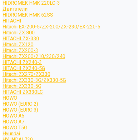
HIDROMEK HMK 220LC-3
Двигатели
HIDROMEK HMK 62SS
HITACHI
Hitachi EX-200-5/ZX-200/ZX-230/EX-220-5
Hitachi ZX 800
HITACHI ZX-330
Hitachi ZX120
Hitachi ZX200-3
Hitachi ZX200/210/230/240
HITACHI ZX240-3
HITACHI ZX240-5G
Hitachi ZX270/ZX330
Hitachi ZX330-3G/ZX330-5G
Hitachi ZX330-5G
HITACHI ZX330LC
HOWO
HOWO (EURO 2)
HOWO (EURO 3)
HOWO A5
HOWO A7
HOWO T5G
Hyundai
HYUNDAI 730