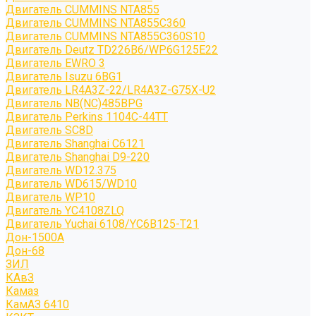
Двигатель CUMMINS NTA855
Двигатель CUMMINS NTA855C360
Двигатель CUMMINS NTA855C360S10
Двигатель Deutz TD226B6/WP6G125E22
Двигатель EWRO 3
Двигатель Isuzu 6BG1
Двигатель LR4A3Z-22/LR4A3Z-G75X-U2
Двигатель NB(NC)485BPG
Двигатель Perkins 1104C-44TT
Двигатель SC8D
Двигатель Shanghai C6121
Двигатель Shanghai D9-220
Двигатель WD12.375
Двигатель WD615/WD10
Двигатель WP10
Двигатель YC4108ZLQ
Двигатель Yuchai 6108/YC6B125-T21
Дон-1500А
Дон-68
ЗИЛ
КАвЗ
Камаз
КамАЗ 6410