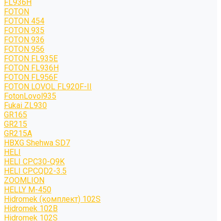
FL936H
FOTON
FOTON 454
FOTON 935
FOTON 936
FOTON 956
FOTON FL935E
FOTON FL936H
FOTON FL956F
FOTON LOVOL FL920F-II
FotonLovol935
Fukai ZL930
GR165
GR215
GR215A
HBXG Shehwa SD7
HELI
HELI CPC30-Q9K
HELI CPCQD2-3.5
ZOOMLION
HELLY M-450
Hidromek (комплект) 102S
Hidromek 102B
Hidromek 102S