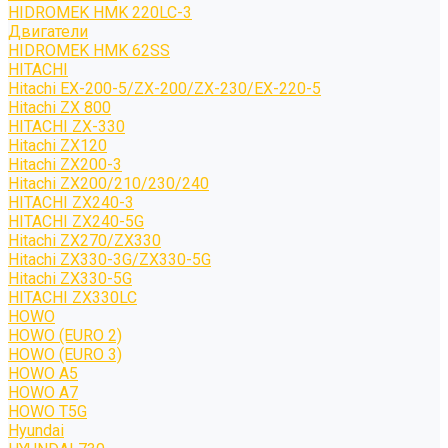
HIDROMEK HMK 220LC-3
Двигатели
HIDROMEK HMK 62SS
HITACHI
Hitachi EX-200-5/ZX-200/ZX-230/EX-220-5
Hitachi ZX 800
HITACHI ZX-330
Hitachi ZX120
Hitachi ZX200-3
Hitachi ZX200/210/230/240
HITACHI ZX240-3
HITACHI ZX240-5G
Hitachi ZX270/ZX330
Hitachi ZX330-3G/ZX330-5G
Hitachi ZX330-5G
HITACHI ZX330LC
HOWO
HOWO (EURO 2)
HOWO (EURO 3)
HOWO A5
HOWO A7
HOWO T5G
Hyundai