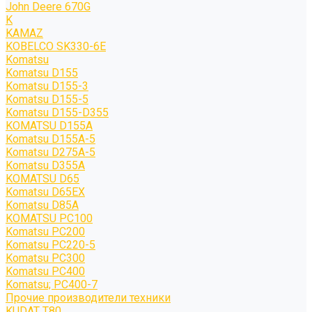
John Deere 670G
K
KAMAZ
KOBELCO SK330-6E
Komatsu
Komatsu D155
Komatsu D155-3
Komatsu D155-5
Komatsu D155-D355
KOMATSU D155A
Komatsu D155A-5
Komatsu D275A-5
Komatsu D355A
KOMATSU D65
Komatsu D65EX
Komatsu D85A
KOMATSU PC100
Komatsu PC200
Komatsu PC220-5
Komatsu PC300
Komatsu PC400
Komatsu; PC400-7
Прочие производители техники
KUDAT T80