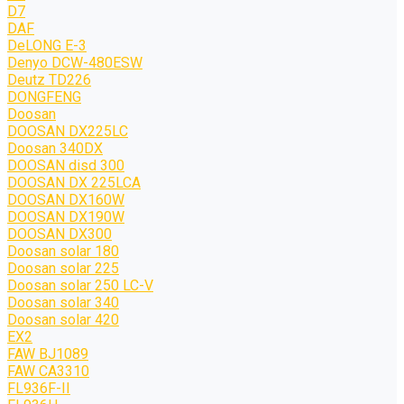
D7
DAF
DeLONG Е-3
Denyo DCW-480ESW
Deutz TD226
DONGFENG
Doosan
DOOSAN DX225LC
Doosan 340DX
DOOSAN disd 300
DOOSAN DX 225LCA
DOOSAN DX160W
DOOSAN DX190W
DOOSAN DX300
Doosan solar 180
Doosan solar 225
Doosan solar 250 LC-V
Doosan solar 340
Doosan solar 420
EX2
FAW BJ1089
FAW CA3310
FL936F-II