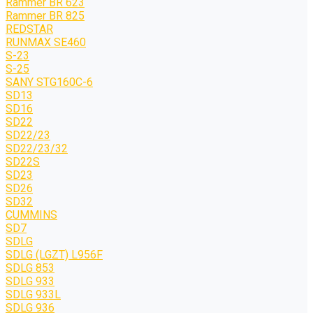
Rammer BR 623
Rammer BR 825
REDSTAR
RUNMAX SE460
S-23
S-25
SANY STG160C-6
SD13
SD16
SD22
SD22/23
SD22/23/32
SD22S
SD23
SD26
SD32
CUMMINS
SD7
SDLG
SDLG (LGZT) L956F
SDLG 853
SDLG 933
SDLG 933L
SDLG 936