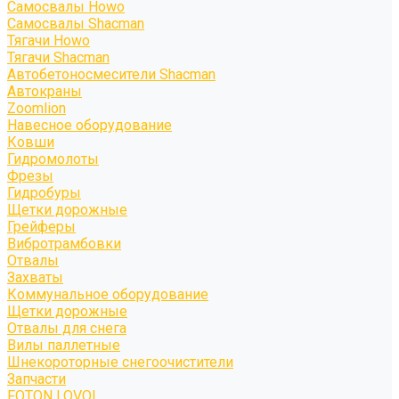
Самосвалы Howo
Самосвалы Shacman
Тягачи Howo
Тягачи Shacman
Автобетоносмесители Shacman
Автокраны
Zoomlion
Навесное оборудование
Ковши
Гидромолоты
Фрезы
Гидробуры
Щетки дорожные
Грейферы
Вибротрамбовки
Отвалы
Захваты
Коммунальное оборудование
Щетки дорожные
Отвалы для снега
Вилы паллетные
Шнекороторные снегоочистители
Запчасти
FOTON LOVOL