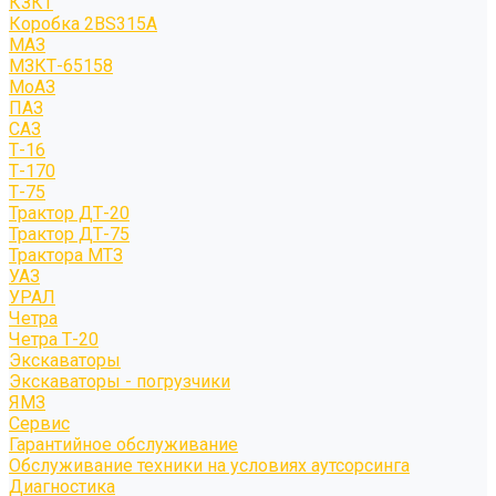
КЗКТ
Коробка 2BS315A
МАЗ
МЗКТ-65158
МоАЗ
ПАЗ
САЗ
Т-16
Т-170
Т-75
Трактор ДТ-20
Трактор ДТ-75
Трактора МТЗ
УАЗ
УРАЛ
Четра
Четра Т-20
Экскаваторы
Экскаваторы - погрузчики
ЯМЗ
Сервис
Гарантийное обслуживание
Обслуживание техники на условиях аутсорсинга
Диагностика