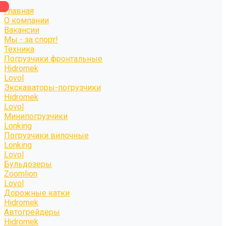
Главная
О компании
Вакансии
Мы - за спорт!
Техника
Погрузчики фронтальные
Hidromek
Lovol
Экскаваторы-погрузчики
Hidromek
Lovol
Минипогрузчики
Lonking
Погрузчики вилочные
Lonking
Lovol
Бульдозеры
Zoomlion
Lovol
Дорожные катки
Hidromek
Автогрейдеры
Hidromek