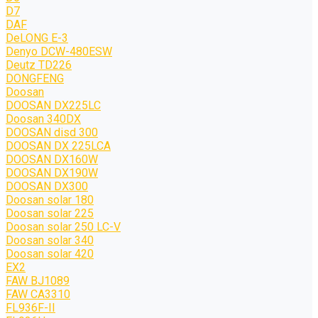
D7
DAF
DeLONG Е-3
Denyo DCW-480ESW
Deutz TD226
DONGFENG
Doosan
DOOSAN DX225LC
Doosan 340DX
DOOSAN disd 300
DOOSAN DX 225LCA
DOOSAN DX160W
DOOSAN DX190W
DOOSAN DX300
Doosan solar 180
Doosan solar 225
Doosan solar 250 LC-V
Doosan solar 340
Doosan solar 420
EX2
FAW BJ1089
FAW CA3310
FL936F-II