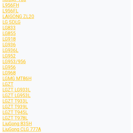
L956FH
L956FL
LAIGONG ZL20
LG SDLG
LG833
LG855
LG918
LG936
LG936L
LG952
LG953/956
LG956
LG968
LGMG MT86H
LGZT
LGZT LG933L
LGZT LG953L
LGZT T933L
LGZT T939L
LGZT T945L
LGZT T978L
LiuGong 835H
LiuGong CLG 777A