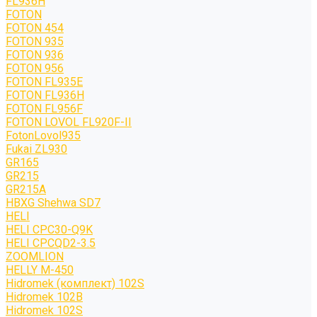
FL936H
FOTON
FOTON 454
FOTON 935
FOTON 936
FOTON 956
FOTON FL935E
FOTON FL936H
FOTON FL956F
FOTON LOVOL FL920F-II
FotonLovol935
Fukai ZL930
GR165
GR215
GR215A
HBXG Shehwa SD7
HELI
HELI CPC30-Q9K
HELI CPCQD2-3.5
ZOOMLION
HELLY M-450
Hidromek (комплект) 102S
Hidromek 102B
Hidromek 102S