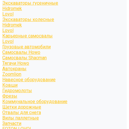
Экскаваторы гусеничные
Hidromek
Lovol
Экскаваторы колесные
Hidromek
Lovol
Карьерные самосвалы
Lovol
Грузовые автомобили
Самосвалы Howo
Самосвалы Shacman
Тягачи Howo
Автокраны
Zoomlion
Навесное оборудование
Ковши
Гидромолоты
Фрезы
Коммунальное оборудование
Щетки дорожные
Отвалы для снега
Вилы паллетные
Запчасти
FOTON LOVOL