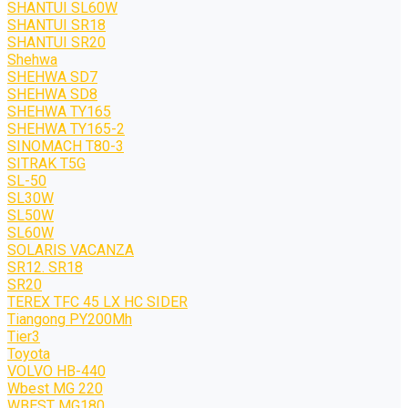
SHANTUI SL60W
SHANTUI SR18
SHANTUI SR20
Shehwa
SHEHWA SD7
SHEHWA SD8
SHEHWA TY165
SHEHWA TY165-2
SINOMACH T80-3
SITRAK T5G
SL-50
SL30W
SL50W
SL60W
SOLARIS VACANZA
SR12. SR18
SR20
TEREX TFC 45 LX HC SIDER
Tiangong PY200Mh
Tier3
Toyota
VOLVO HB-440
Wbest MG 220
WBEST MG180