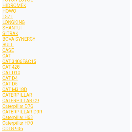
HIDROMEK
HOWO
LGZT
LONGKING
SHANTUI
SITRAK
BOVA SYNERGY
BULL
CASE
CAT
CAT 3406E&C15
CAT 428
CAT D10
CAT D4
CAT D5
CAT M318D
CATERPILLAR
CATERPILLAR C9
Caterpillar D7G
CATERPILLAR D9R
Caterpillar H63
Caterpillar H70
CDLG 936