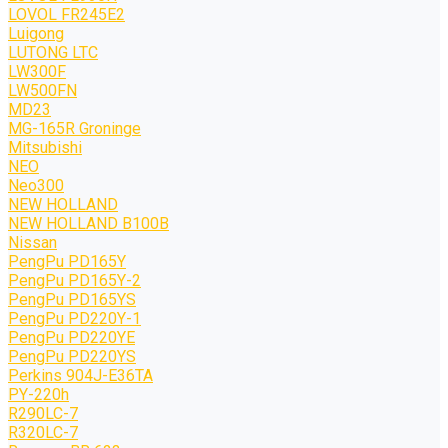
LOVOL FR245E2
Luigong
LUTONG LTC
LW300F
LW500FN
MD23
MG-165R Groninge
Mitsubishi
NEO
Neo300
NEW HOLLAND
NEW HOLLAND B100B
Nissan
PengPu PD165Y
PengPu PD165Y-2
PengPu PD165YS
PengPu PD220Y-1
PengPu PD220YE
PengPu PD220YS
Perkins 904J-E36TA
PY-220h
R290LC-7
R320LC-7