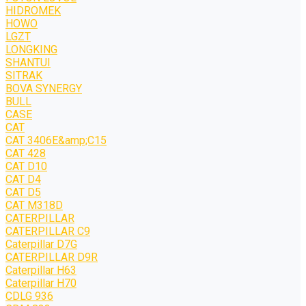
HIDROMEK
HOWO
LGZT
LONGKING
SHANTUI
SITRAK
BOVA SYNERGY
BULL
CASE
CAT
CAT 3406E&amp;C15
CAT 428
CAT D10
CAT D4
CAT D5
CAT M318D
CATERPILLAR
CATERPILLAR C9
Caterpillar D7G
CATERPILLAR D9R
Caterpillar H63
Caterpillar H70
CDLG 936