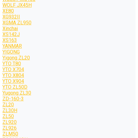
WOLF JХ45H
XE80
XG932II
XGMA ZL950
Xinchai
XS142J
XS163
YANMAR
YIGONG
Yigong ZL20
YTO T80
YTO X704
YTO X804
YTO X904
YTO ZL50D
Yugong ZL30
ZD-160-3
ZL20
ZL30H
ZL50
ZL920
ZL926
ZLM50