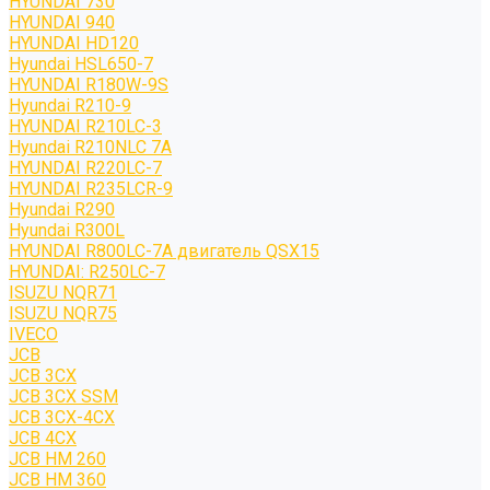
HYUNDAI 730
HYUNDAI 940
HYUNDAI HD120
Hyundai HSL650-7
HYUNDAI R180W-9S
Hyundai R210-9
HYUNDAI R210LC-3
Hyundai R210NLC 7A
HYUNDAI R220LC-7
HYUNDAI R235LCR-9
Hyundai R290
Hyundai R300L
HYUNDAI R800LC-7A двигатель QSX15
HYUNDAI: R250LC-7
ISUZU NQR71
ISUZU NQR75
IVECO
JCB
JCB 3CX
JCB 3CX SSM
JCB 3CX-4CX
JCB 4CX
JCB HM 260
JCB HM 360