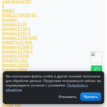
John Deere 670G
K
KAMAZ
KOBELCO SK330-6E
Komatsu
Komatsu D155
Komatsu D155-3
Komatsu D155-5
Komatsu D155-D355
KOMATSU D155A
Komatsu D155A-5
Komatsu D275A-5
Komatsu D355A
KOMATSU D65
Komatsu D65EX
Komatsu D85A
KOMATSU PC100
Мы используем файлы cookie и другие похожие технологии
Komatsu PC200
для обработки данных. Продолжая пользоваться сайтом, вы
Komatsu PC220-5
подтверждаете согласие с условиями.
Подробнее о
Komatsu PC300
обработке
Komatsu PC400
Komatsu; PC400-7
Отклонить
Принять
Прочие производители техники
KUDAT T80