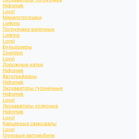
Hidromek
Lovol
Минипогрузчики
Lonking
Погрузчики вилочные
Lonking
Lovol
Бульдозеры
Zoomlion
Lovol
Дорожные катки
Hidromek
Автогрейдеры
Hidromek
Экскаваторы гусеничные
Hidromek
Lovol
Экскаваторы колесные
Hidromek
Lovol
Карьерные самосвалы
Lovol
Грузовые автомобили