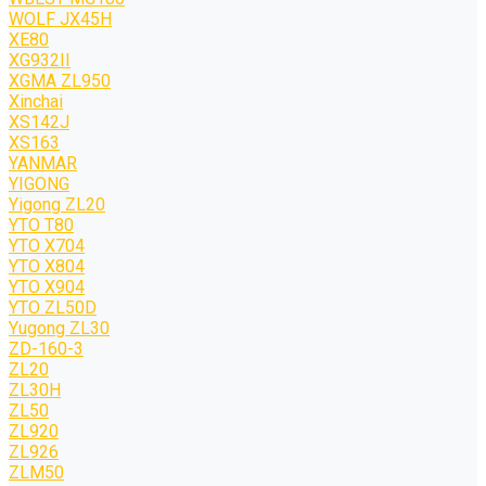
WOLF JХ45H
XE80
XG932II
XGMA ZL950
Xinchai
XS142J
XS163
YANMAR
YIGONG
Yigong ZL20
YTO T80
YTO X704
YTO X804
YTO X904
YTO ZL50D
Yugong ZL30
ZD-160-3
ZL20
ZL30H
ZL50
ZL920
ZL926
ZLM50