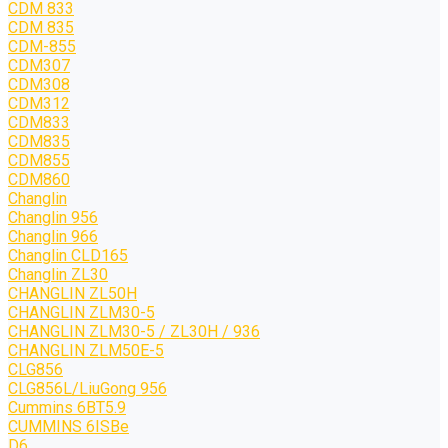
CDM 833
CDM 835
CDM-855
CDM307
CDM308
CDM312
CDM833
CDM835
CDM855
CDM860
Changlin
Changlin 956
Changlin 966
Changlin CLD165
Changlin ZL30
CHANGLIN ZL50H
CHANGLIN ZLM30-5
CHANGLIN ZLM30-5 / ZL30H / 936
CHANGLIN ZLM50E-5
CLG856
CLG856L/LiuGong 956
Cummins 6BT5.9
CUMMINS 6ISBe
D6