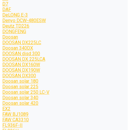
D7
DAF
DeLONG Е-3
Denyo DCW-480ESW
Deutz TD226
DONGFENG
Doosan
DOOSAN DX225LC
Doosan 340DX
DOOSAN disd 300
DOOSAN DX 225LCA
DOOSAN DX160W
DOOSAN DX190W
DOOSAN DX300
Doosan solar 180
Doosan solar 225
Doosan solar 250 LC-V
Doosan solar 340
Doosan solar 420
EX2
FAW BJ1089
FAW CA3310
FL936F-II