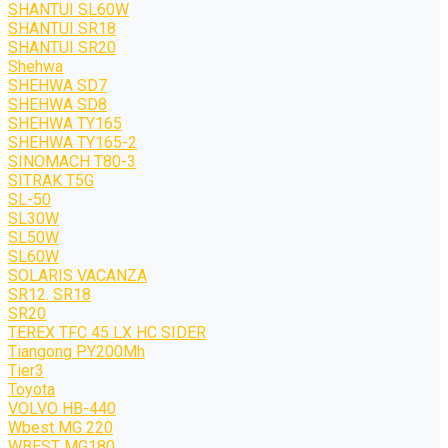
SHANTUI SL60W
SHANTUI SR18
SHANTUI SR20
Shehwa
SHEHWA SD7
SHEHWA SD8
SHEHWA TY165
SHEHWA TY165-2
SINOMACH T80-3
SITRAK T5G
SL-50
SL30W
SL50W
SL60W
SOLARIS VACANZA
SR12. SR18
SR20
TEREX TFC 45 LX HC SIDER
Tiangong PY200Mh
Tier3
Toyota
VOLVO HB-440
Wbest MG 220
WBEST MG180