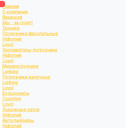
Главная
О компании
Вакансии
Мы - за спорт!
Техника
Погрузчики фронтальные
Hidromek
Lovol
Экскаваторы-погрузчики
Hidromek
Lovol
Минипогрузчики
Lonking
Погрузчики вилочные
Lonking
Lovol
Бульдозеры
Zoomlion
Lovol
Дорожные катки
Hidromek
Автогрейдеры
Hidromek