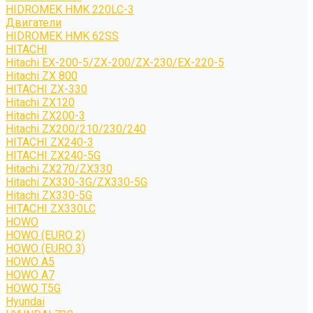
HIDROMEK HMK 220LC-3
Двигатели
HIDROMEK HMK 62SS
HITACHI
Hitachi EX-200-5/ZX-200/ZX-230/EX-220-5
Hitachi ZX 800
HITACHI ZX-330
Hitachi ZX120
Hitachi ZX200-3
Hitachi ZX200/210/230/240
HITACHI ZX240-3
HITACHI ZX240-5G
Hitachi ZX270/ZX330
Hitachi ZX330-3G/ZX330-5G
Hitachi ZX330-5G
HITACHI ZX330LC
HOWO
HOWO (EURO 2)
HOWO (EURO 3)
HOWO A5
HOWO A7
HOWO T5G
Hyundai