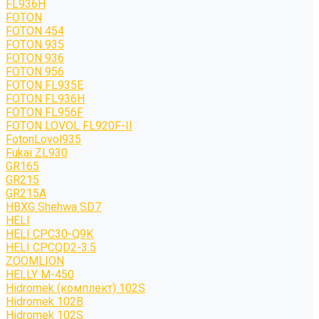
FL936H
FOTON
FOTON 454
FOTON 935
FOTON 936
FOTON 956
FOTON FL935E
FOTON FL936H
FOTON FL956F
FOTON LOVOL FL920F-II
FotonLovol935
Fukai ZL930
GR165
GR215
GR215A
HBXG Shehwa SD7
HELI
HELI CPC30-Q9K
HELI CPCQD2-3.5
ZOOMLION
HELLY M-450
Hidromek (комплект) 102S
Hidromek 102B
Hidromek 102S