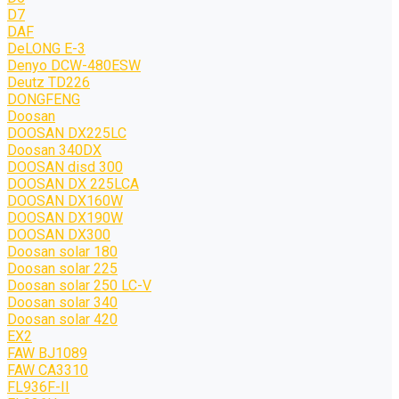
D7
DAF
DeLONG Е-3
Denyo DCW-480ESW
Deutz TD226
DONGFENG
Doosan
DOOSAN DX225LC
Doosan 340DX
DOOSAN disd 300
DOOSAN DX 225LCA
DOOSAN DX160W
DOOSAN DX190W
DOOSAN DX300
Doosan solar 180
Doosan solar 225
Doosan solar 250 LC-V
Doosan solar 340
Doosan solar 420
EX2
FAW BJ1089
FAW CA3310
FL936F-II