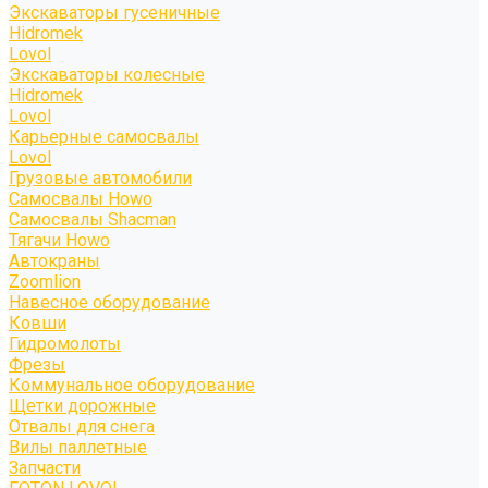
Экскаваторы гусеничные
Hidromek
Lovol
Экскаваторы колесные
Hidromek
Lovol
Карьерные самосвалы
Lovol
Грузовые автомобили
Самосвалы Howo
Самосвалы Shacman
Тягачи Howo
Автокраны
Zoomlion
Навесное оборудование
Ковши
Гидромолоты
Фрезы
Коммунальное оборудование
Щетки дорожные
Отвалы для снега
Вилы паллетные
Запчасти