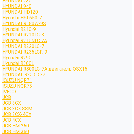
HYUNDAI 730
HYUNDAI 940
HYUNDAI HD120
Hyundai HSL650-7
HYUNDAI R180W-9S
Hyundai R210-9
HYUNDAI R210LC-3
Hyundai R210NLC 7A
HYUNDAI R220LC-7
HYUNDAI R235LCR-9
Hyundai R290
Hyundai R300L
HYUNDAI R800LC-7A двигатель QSX15
HYUNDAI: R250LC-7
ISUZU NQR71
ISUZU NQR75
IVECO
JCB
JCB 3CX
JCB 3CX SSM
JCB 3CX-4CX
JCB 4CX
JCB HM 260
JCB HM 360