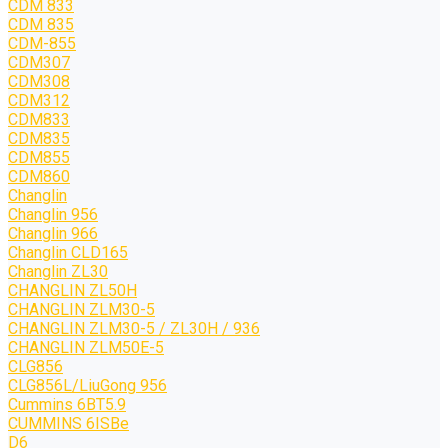
CDM 833
CDM 835
CDM-855
CDM307
CDM308
CDM312
CDM833
CDM835
CDM855
CDM860
Changlin
Changlin 956
Changlin 966
Changlin CLD165
Changlin ZL30
CHANGLIN ZL50H
CHANGLIN ZLM30-5
CHANGLIN ZLM30-5 / ZL30H / 936
CHANGLIN ZLM50E-5
CLG856
CLG856L/LiuGong 956
Cummins 6BT5.9
CUMMINS 6ISBe
D6