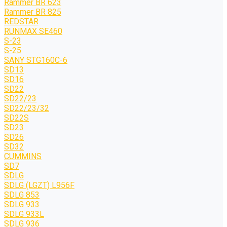
Rammer BR 623
Rammer BR 825
REDSTAR
RUNMAX SE460
S-23
S-25
SANY STG160C-6
SD13
SD16
SD22
SD22/23
SD22/23/32
SD22S
SD23
SD26
SD32
CUMMINS
SD7
SDLG
SDLG (LGZT) L956F
SDLG 853
SDLG 933
SDLG 933L
SDLG 936