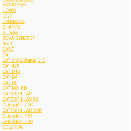
HIDROMEK
HOWO
LGZT
LONGKING
SHANTUI
SITRAK
BOVA SYNERGY
BULL
CASE
CAT
CAT 3406E&amp;C15
CAT 428
CAT D10
CAT D4
CAT D5
CAT M318D
CATERPILLAR
CATERPILLAR C9
Caterpillar D7G
CATERPILLAR D9R
Caterpillar H63
Caterpillar H70
CDLG 936