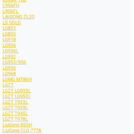
L956FH
L956FL
LAIGONG ZL20
LG SDLG
LG833
LG855
LG918
LG936
LG936L
LG952
LG953/956
LG956
LG968
LGMG MT86H
LGZT
LGZT LG933L
LGZT LG953L
LGZT T933L
LGZT T939L
LGZT T945L
LGZT T978L
LiuGong 835H
LiuGong CLG 777A