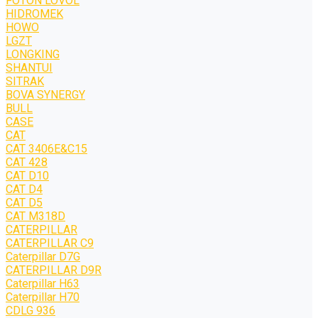
FOTON LOVOL
HIDROMEK
HOWO
LGZT
LONGKING
SHANTUI
SITRAK
BOVA SYNERGY
BULL
CASE
CAT
CAT 3406E&C15
CAT 428
CAT D10
CAT D4
CAT D5
CAT M318D
CATERPILLAR
CATERPILLAR C9
Caterpillar D7G
CATERPILLAR D9R
Caterpillar H63
Caterpillar H70
CDLG 936