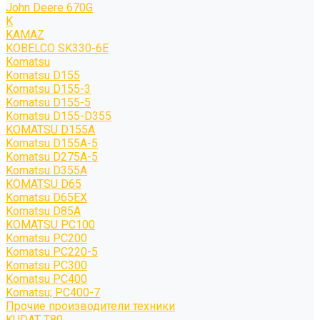
John Deere 670G
K
KAMAZ
KOBELCO SK330-6E
Komatsu
Komatsu D155
Komatsu D155-3
Komatsu D155-5
Komatsu D155-D355
KOMATSU D155A
Komatsu D155A-5
Komatsu D275A-5
Komatsu D355A
KOMATSU D65
Komatsu D65EX
Komatsu D85A
KOMATSU PC100
Komatsu PC200
Komatsu PC220-5
Komatsu PC300
Komatsu PC400
Komatsu; PC400-7
Прочие производители техники
KUDAT T80