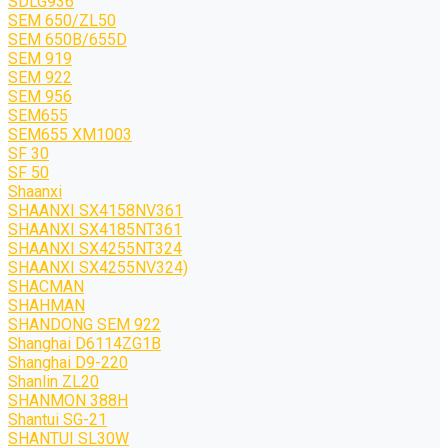
SDLG936
SEM 650/ZL50
SEM 650B/655D
SEM 919
SEM 922
SEM 956
SEM655
SEM655 XM1003
SF 30
SF 50
Shaanxi
SHAANXI SX4158NV361
SHAANXI SX4185NT361
SHAANXI SX4255NT324
SHAANXI SX4255NV324)
SHACMAN
SHAHMAN
SHANDONG SEM 922
Shanghai D6114ZG1B
Shanghai D9-220
Shanlin ZL20
SHANMON 388H
Shantui SG-21
SHANTUI SL30W