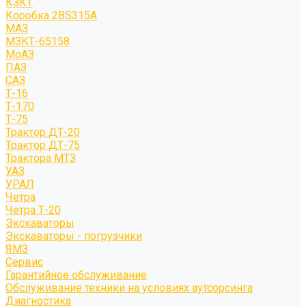
КЗКТ
Коробка 2BS315A
МАЗ
МЗКТ-65158
МоАЗ
ПАЗ
САЗ
Т-16
Т-170
Т-75
Трактор ДТ-20
Трактор ДТ-75
Трактора МТЗ
УАЗ
УРАЛ
Четра
Четра Т-20
Экскаваторы
Экскаваторы - погрузчики
ЯМЗ
Сервис
Гарантийное обслуживание
Обслуживание техники на условиях аутсорсинга
Диагностика