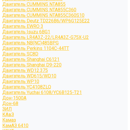
Двигатель CUMMINS NTA855
Двигатель CUMMINS NTA855C360
Двигатель CUMMINS NTA855C360S10
Двигатель Deutz TD226B6/WP6G125E22
Двигатель EWRO 3
Двигатель Isuzu 6BG1
Двигатель LR4A3Z-22/LR4A3Z-G75X-U2
Двигатель NB(NC)485BPG
Двигатель Perkins 1104C-44TT
Двигатель SC8D
Двигатель Shanghai C6121
Двигатель Shanghai D9-220
Двигатель WD12.375
Двигатель WD615/WD10
Двигатель WP10
Двигатель YC4108ZLQ
Двигатель Yuchai 6108/YC6B125-T21
Дон-1500А
Дон-68
ЗИЛ
КАвЗ
Камаз
КамАЗ 6410