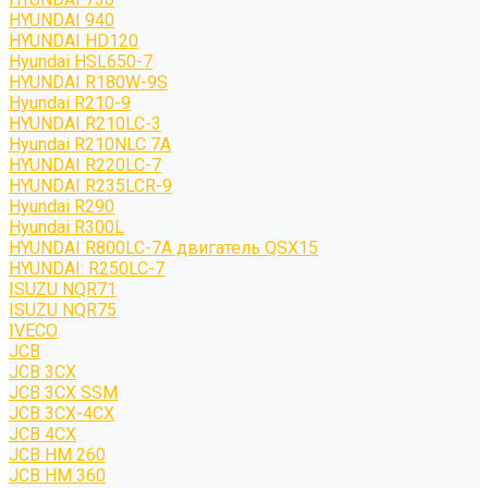
HYUNDAI 940
HYUNDAI HD120
Hyundai HSL650-7
HYUNDAI R180W-9S
Hyundai R210-9
HYUNDAI R210LC-3
Hyundai R210NLC 7A
HYUNDAI R220LC-7
HYUNDAI R235LCR-9
Hyundai R290
Hyundai R300L
HYUNDAI R800LC-7A двигатель QSX15
HYUNDAI: R250LC-7
ISUZU NQR71
ISUZU NQR75
IVECO
JCB
JCB 3CX
JCB 3CX SSM
JCB 3CX-4CX
JCB 4CX
JCB HM 260
JCB HM 360