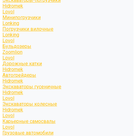
Экскаваторы-погрузчики
Hidromek
Lovol
Минипогрузчики
Lonking
Погрузчики вилочные
Lonking
Lovol
Бульдозеры
Zoomlion
Lovol
Дорожные катки
Hidromek
Автогрейдеры
Hidromek
Экскаваторы гусеничные
Hidromek
Lovol
Экскаваторы колесные
Hidromek
Lovol
Карьерные самосвалы
Lovol
Грузовые автомобили