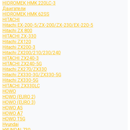
HIDROMEK HMK 220LC-3
Двигатели
HIDROMEK HMK 62SS
HITACHI
Hitachi EX-200-5/ZX-200/ZX-230/EX-220-5
Hitachi ZX 800
HITACHI ZX-330
Hitachi ZX120
Hitachi ZX200-3
Hitachi ZX200/210/230/240
HITACHI ZX240-3
HITACHI ZX240-5G
Hitachi ZX270/ZX330
Hitachi ZX330-3G/ZX330-5G
Hitachi ZX330-5G
HITACHI ZX330LC
HOWO
HOWO (EURO 2)
HOWO (EURO 3)
HOWO A5
HOWO A7
HOWO T5G
Hyundai
HYUNDAI 730