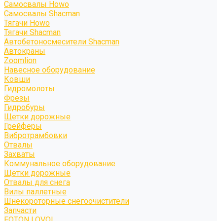
Самосвалы Howo
Самосвалы Shacman
Тягачи Howo
Тягачи Shacman
Автобетоносмесители Shacman
Автокраны
Zoomlion
Навесное оборудование
Ковши
Гидромолоты
Фрезы
Гидробуры
Щетки дорожные
Грейферы
Вибротрамбовки
Отвалы
Захваты
Коммунальное оборудование
Щетки дорожные
Отвалы для снега
Вилы паллетные
Шнекороторные снегоочистители
Запчасти
FOTON LOVOL