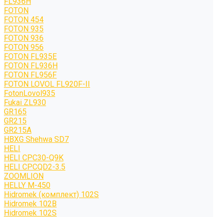
FL936H
FOTON
FOTON 454
FOTON 935
FOTON 936
FOTON 956
FOTON FL935E
FOTON FL936H
FOTON FL956F
FOTON LOVOL FL920F-II
FotonLovol935
Fukai ZL930
GR165
GR215
GR215A
HBXG Shehwa SD7
HELI
HELI CPC30-Q9K
HELI CPCQD2-3.5
ZOOMLION
HELLY M-450
Hidromek (комплект) 102S
Hidromek 102B
Hidromek 102S