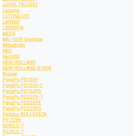
LOVOL FR245E2
Luigong
LUTONG LTC
LW300F
LW500FN
MD23
MG-165R Groninge
Mitsubishi
NEO
Neo300
NEW HOLLAND
NEW HOLLAND B100B
Nissan
PengPu PD165Y
PengPu PD165Y-2
PengPu PD165YS
PengPu PD220Y-1
PengPu PD220YE
PengPu PD220YS
Perkins 904J-E36TA
PY-220h
R290LC-7
R320LC-7