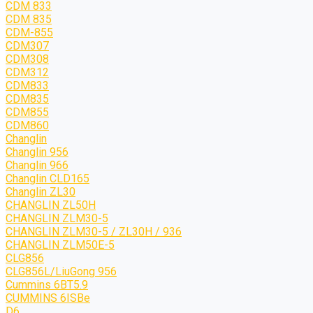
CDM 833
CDM 835
CDM-855
CDM307
CDM308
CDM312
CDM833
CDM835
CDM855
CDM860
Changlin
Changlin 956
Changlin 966
Changlin CLD165
Changlin ZL30
CHANGLIN ZL50H
CHANGLIN ZLM30-5
CHANGLIN ZLM30-5 / ZL30H / 936
CHANGLIN ZLM50E-5
CLG856
CLG856L/LiuGong 956
Cummins 6BT5.9
CUMMINS 6ISBe
D6