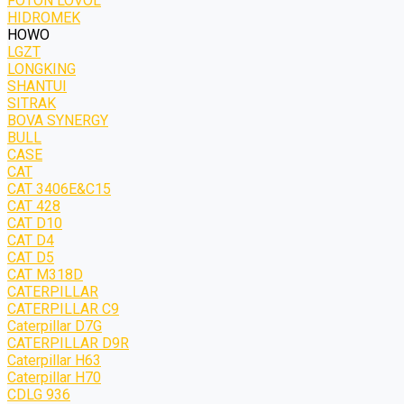
FOTON LOVOL
HIDROMEK
HOWO
LGZT
LONGKING
SHANTUI
SITRAK
BOVA SYNERGY
BULL
CASE
CAT
CAT 3406E&C15
CAT 428
CAT D10
CAT D4
CAT D5
CAT M318D
CATERPILLAR
CATERPILLAR C9
Caterpillar D7G
CATERPILLAR D9R
Caterpillar H63
Caterpillar H70
CDLG 936