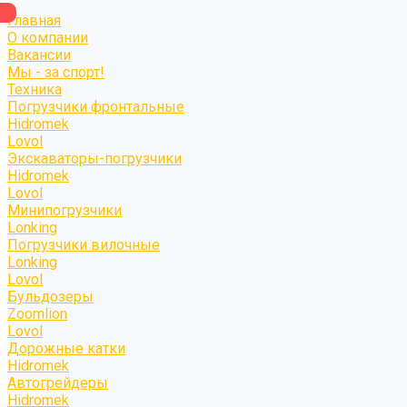
Главная
О компании
Вакансии
Мы - за спорт!
Техника
Погрузчики фронтальные
Hidromek
Lovol
Экскаваторы-погрузчики
Hidromek
Lovol
Минипогрузчики
Lonking
Погрузчики вилочные
Lonking
Lovol
Бульдозеры
Zoomlion
Lovol
Дорожные катки
Hidromek
Автогрейдеры
Hidromek