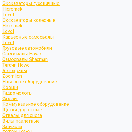
Экскаваторы гусеничные
Hidromek
Lovol
Экскаваторы колесные
Hidromek
Lovol
Карьерные самосвалы
Lovol
Грузовые автомобили
Самосвалы Howo
Самосвалы Shacman
Тягачи Howo
Автокраны
Zoomlion
Навесное оборудование
Ковши
Гидромолоты
Фрезы
Коммунальное оборудование
Щетки дорожные
Отвалы для снега
Вилы паллетные
Запчасти