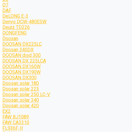
D7
DAF
DeLONG Е-3
Denyo DCW-480ESW
Deutz TD226
DONGFENG
Doosan
DOOSAN DX225LC
Doosan 340DX
DOOSAN disd 300
DOOSAN DX 225LCA
DOOSAN DX160W
DOOSAN DX190W
DOOSAN DX300
Doosan solar 180
Doosan solar 225
Doosan solar 250 LC-V
Doosan solar 340
Doosan solar 420
EX2
FAW BJ1089
FAW CA3310
FL936F-II