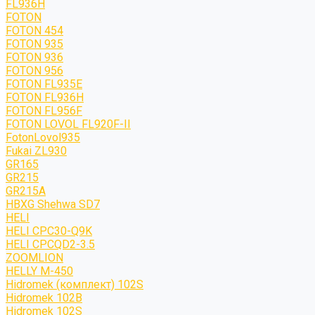
FL936H
FOTON
FOTON 454
FOTON 935
FOTON 936
FOTON 956
FOTON FL935E
FOTON FL936H
FOTON FL956F
FOTON LOVOL FL920F-II
FotonLovol935
Fukai ZL930
GR165
GR215
GR215A
HBXG Shehwa SD7
HELI
HELI CPC30-Q9K
HELI CPCQD2-3.5
ZOOMLION
HELLY M-450
Hidromek (комплект) 102S
Hidromek 102B
Hidromek 102S