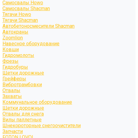
Самосвалы Howo
Самосвалы Shacman
Тягачи Howo
Тягачи Shacman
Автобетоносмесители Shacman
Автокраны
Zoomlion
Навесное оборудование
Ковши
Гидромолоты
Фрезы
Гидробуры
Щетки дорожные
Грейферы
Вибротрамбовки
Отвалы
Захваты
Коммунальное оборудование
Щетки дорожные
Отвалы для снега
Вилы паллетные
Шнекороторные снегоочистители
Запчасти
FOTON LOVOL