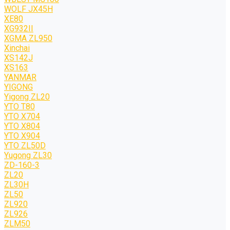
WOLF JХ45H
XE80
XG932II
XGMA ZL950
Xinchai
XS142J
XS163
YANMAR
YIGONG
Yigong ZL20
YTO T80
YTO X704
YTO X804
YTO X904
YTO ZL50D
Yugong ZL30
ZD-160-3
ZL20
ZL30H
ZL50
ZL920
ZL926
ZLM50