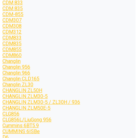
CDM 833
CDM 835
CDM-855
CDM307
CDM308
CDM312
CDM833
CDM835
CDM855
CDM860
Changlin
Changlin 956
Changlin 966
Changlin CLD165
Changlin ZL30
CHANGLIN ZL50H
CHANGLIN ZLM30-5
CHANGLIN ZLM30-5 / ZL30H / 936
CHANGLIN ZLM50E-5
CLG856
CLG856L/LiuGong 956
Cummins 6BT5.9
CUMMINS 6ISBe
D6