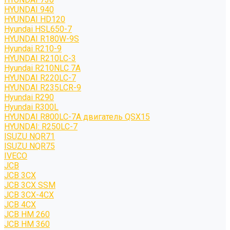
HYUNDAI 940
HYUNDAI HD120
Hyundai HSL650-7
HYUNDAI R180W-9S
Hyundai R210-9
HYUNDAI R210LC-3
Hyundai R210NLC 7A
HYUNDAI R220LC-7
HYUNDAI R235LCR-9
Hyundai R290
Hyundai R300L
HYUNDAI R800LC-7A двигатель QSX15
HYUNDAI: R250LC-7
ISUZU NQR71
ISUZU NQR75
IVECO
JCB
JCB 3CX
JCB 3CX SSM
JCB 3CX-4CX
JCB 4CX
JCB HM 260
JCB HM 360