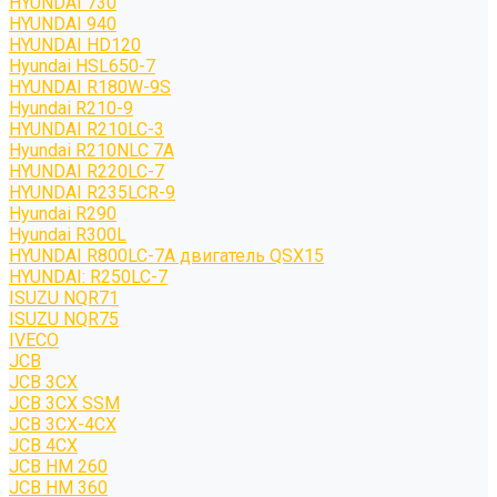
HYUNDAI 730
HYUNDAI 940
HYUNDAI HD120
Hyundai HSL650-7
HYUNDAI R180W-9S
Hyundai R210-9
HYUNDAI R210LC-3
Hyundai R210NLC 7A
HYUNDAI R220LC-7
HYUNDAI R235LCR-9
Hyundai R290
Hyundai R300L
HYUNDAI R800LC-7A двигатель QSX15
HYUNDAI: R250LC-7
ISUZU NQR71
ISUZU NQR75
IVECO
JCB
JCB 3CX
JCB 3CX SSM
JCB 3CX-4CX
JCB 4CX
JCB HM 260
JCB HM 360