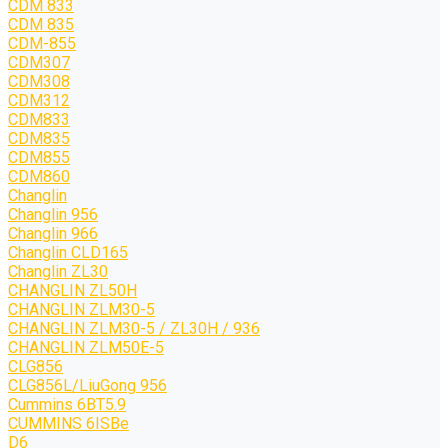
CDM 833
CDM 835
CDM-855
CDM307
CDM308
CDM312
CDM833
CDM835
CDM855
CDM860
Changlin
Changlin 956
Changlin 966
Changlin CLD165
Changlin ZL30
CHANGLIN ZL50H
CHANGLIN ZLM30-5
CHANGLIN ZLM30-5 / ZL30H / 936
CHANGLIN ZLM50E-5
CLG856
CLG856L/LiuGong 956
Cummins 6BT5.9
CUMMINS 6ISBe
D6