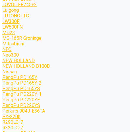
LOVOL FR245E2
Luigong
LUTONG LTC
LW300F
LW500FN
MD23
MG-165R Groninge
Mitsubishi
NEO
Neo300
NEW HOLLAND
NEW HOLLAND B100B
Nissan
PengPu PD165Y
PengPu PD165Y-2
PengPu PD165YS
PengPu PD220Y-1
PengPu PD220YE
PengPu PD220YS
Perkins 904J-E36TA
PY-220h
R290LC-7
R320LC-7