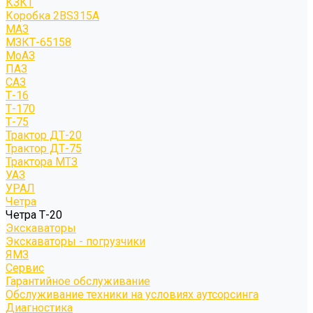
КЗКТ
Коробка 2BS315A
МАЗ
МЗКТ-65158
МоАЗ
ПАЗ
САЗ
Т-16
Т-170
Т-75
Трактор ДТ-20
Трактор ДТ-75
Трактора МТЗ
УАЗ
УРАЛ
Четра
Четра Т-20
Экскаваторы
Экскаваторы - погрузчики
ЯМЗ
Сервис
Гарантийное обслуживание
Обслуживание техники на условиях аутсорсинга
Диагностика