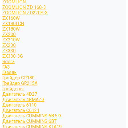
ZOOMLION
ZOOMLION ZD 160-3
ZOOMLION ZD220S-3
ZX160W
ZX180LCN
ZX180W
ZX200
ZX210W
ZX230
ZX330
ZX330-3G
Волга
ГАЗ
Газель
Грейдер GR180
Грейдер GR215A
Грейдеры
Двигатель 4D27
Двигатель 4RMAZG
Двигатель 6110
Двигатель C6121
Двигатель CUMMINS 6B.5.9
Двигатель CUMMINS 6BT
Двигатель CUMMINS KTA19