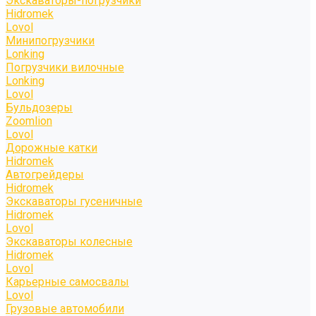
Экскаваторы-погрузчики
Hidromek
Lovol
Минипогрузчики
Lonking
Погрузчики вилочные
Lonking
Lovol
Бульдозеры
Zoomlion
Lovol
Дорожные катки
Hidromek
Автогрейдеры
Hidromek
Экскаваторы гусеничные
Hidromek
Lovol
Экскаваторы колесные
Hidromek
Lovol
Карьерные самосвалы
Lovol
Грузовые автомобили