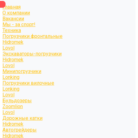
Главная
О компании
Вакансии
Мы - за спорт!
Техника
Погрузчики фронтальные
Hidromek
Lovol
Экскаваторы-погрузчики
Hidromek
Lovol
Минипогрузчики
Lonking
Погрузчики вилочные
Lonking
Lovol
Бульдозеры
Zoomlion
Lovol
Дорожные катки
Hidromek
Автогрейдеры
Hidromek