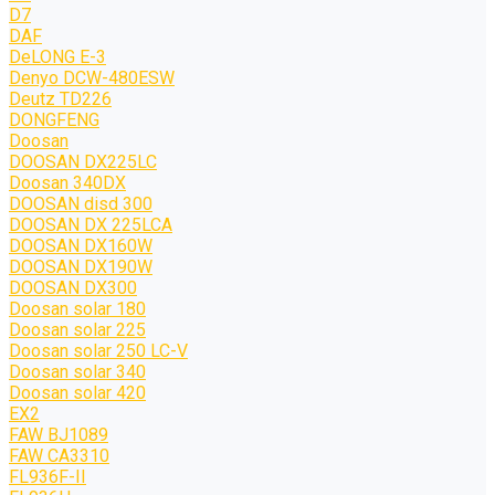
D7
DAF
DeLONG Е-3
Denyo DCW-480ESW
Deutz TD226
DONGFENG
Doosan
DOOSAN DX225LC
Doosan 340DX
DOOSAN disd 300
DOOSAN DX 225LCA
DOOSAN DX160W
DOOSAN DX190W
DOOSAN DX300
Doosan solar 180
Doosan solar 225
Doosan solar 250 LC-V
Doosan solar 340
Doosan solar 420
EX2
FAW BJ1089
FAW CA3310
FL936F-II