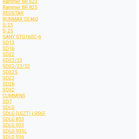
Rammer BR 623
Rammer BR 825
REDSTAR
RUNMAX SE460
S-23
S-25
SANY STG160C-6
SD13
SD16
SD22
SD22/23
SD22/23/32
SD22S
SD23
SD26
SD32
CUMMINS
SD7
SDLG
SDLG (LGZT) L956F
SDLG 853
SDLG 933
SDLG 933L
SDLG 936