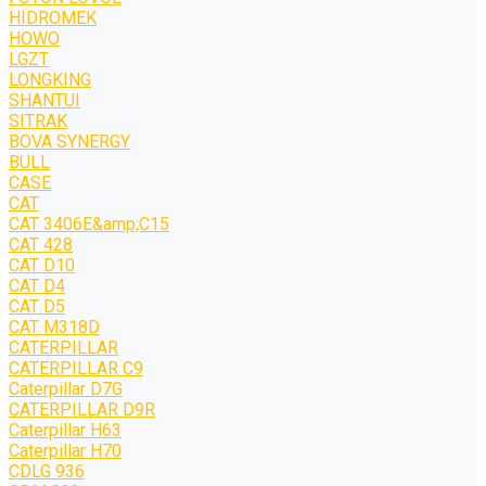
HIDROMEK
HOWO
LGZT
LONGKING
SHANTUI
SITRAK
BOVA SYNERGY
BULL
CASE
CAT
CAT 3406E&amp;C15
CAT 428
CAT D10
CAT D4
CAT D5
CAT M318D
CATERPILLAR
CATERPILLAR C9
Caterpillar D7G
CATERPILLAR D9R
Caterpillar H63
Caterpillar H70
CDLG 936