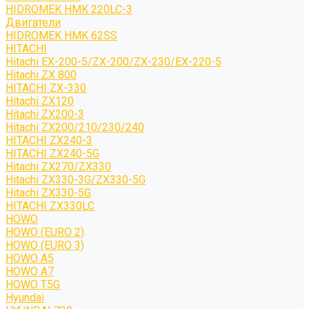
HIDROMEK HMK 220LC-3
Двигатели
HIDROMEK HMK 62SS
HITACHI
Hitachi EX-200-5/ZX-200/ZX-230/EX-220-5
Hitachi ZX 800
HITACHI ZX-330
Hitachi ZX120
Hitachi ZX200-3
Hitachi ZX200/210/230/240
HITACHI ZX240-3
HITACHI ZX240-5G
Hitachi ZX270/ZX330
Hitachi ZX330-3G/ZX330-5G
Hitachi ZX330-5G
HITACHI ZX330LC
HOWO
HOWO (EURO 2)
HOWO (EURO 3)
HOWO A5
HOWO A7
HOWO T5G
Hyundai