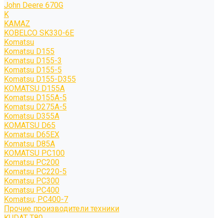
John Deere 670G
K
KAMAZ
KOBELCO SK330-6E
Komatsu
Komatsu D155
Komatsu D155-3
Komatsu D155-5
Komatsu D155-D355
KOMATSU D155A
Komatsu D155A-5
Komatsu D275A-5
Komatsu D355A
KOMATSU D65
Komatsu D65EX
Komatsu D85A
KOMATSU PC100
Komatsu PC200
Komatsu PC220-5
Komatsu PC300
Komatsu PC400
Komatsu; PC400-7
Прочие производители техники
KUDAT T80