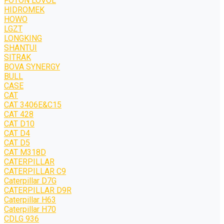
FOTON LOVOL
HIDROMEK
HOWO
LGZT
LONGKING
SHANTUI
SITRAK
BOVA SYNERGY
BULL
CASE
CAT
CAT 3406E&C15
CAT 428
CAT D10
CAT D4
CAT D5
CAT M318D
CATERPILLAR
CATERPILLAR C9
Caterpillar D7G
CATERPILLAR D9R
Caterpillar H63
Caterpillar H70
CDLG 936