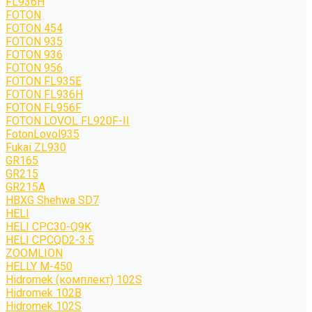
FL936H
FOTON
FOTON 454
FOTON 935
FOTON 936
FOTON 956
FOTON FL935E
FOTON FL936H
FOTON FL956F
FOTON LOVOL FL920F-II
FotonLovol935
Fukai ZL930
GR165
GR215
GR215A
HBXG Shehwa SD7
HELI
HELI CPC30-Q9K
HELI CPCQD2-3.5
ZOOMLION
HELLY M-450
Hidromek (комплект) 102S
Hidromek 102B
Hidromek 102S