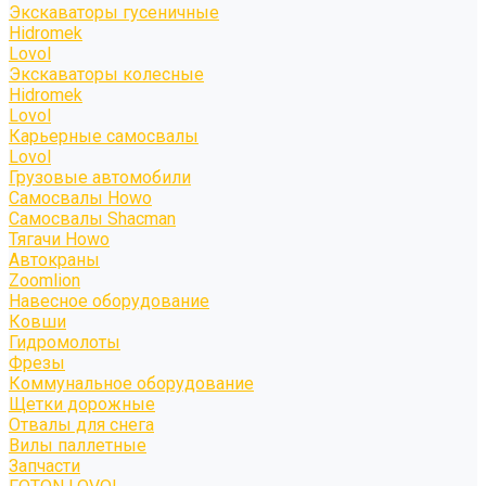
Экскаваторы гусеничные
Hidromek
Lovol
Экскаваторы колесные
Hidromek
Lovol
Карьерные самосвалы
Lovol
Грузовые автомобили
Самосвалы Howo
Самосвалы Shacman
Тягачи Howo
Автокраны
Zoomlion
Навесное оборудование
Ковши
Гидромолоты
Фрезы
Коммунальное оборудование
Щетки дорожные
Отвалы для снега
Вилы паллетные
Запчасти