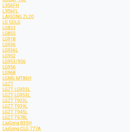
L956FH
L956FL
LAIGONG ZL20
LG SDLG
LG833
LG855
LG918
LG936
LG936L
LG952
LG953/956
LG956
LG968
LGMG MT86H
LGZT
LGZT LG933L
LGZT LG953L
LGZT T933L
LGZT T939L
LGZT T945L
LGZT T978L
LiuGong 835H
LiuGong CLG 777A