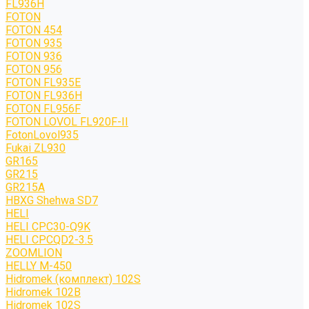
FL936H
FOTON
FOTON 454
FOTON 935
FOTON 936
FOTON 956
FOTON FL935E
FOTON FL936H
FOTON FL956F
FOTON LOVOL FL920F-II
FotonLovol935
Fukai ZL930
GR165
GR215
GR215A
HBXG Shehwa SD7
HELI
HELI CPC30-Q9K
HELI CPCQD2-3.5
ZOOMLION
HELLY M-450
Hidromek (комплект) 102S
Hidromek 102B
Hidromek 102S