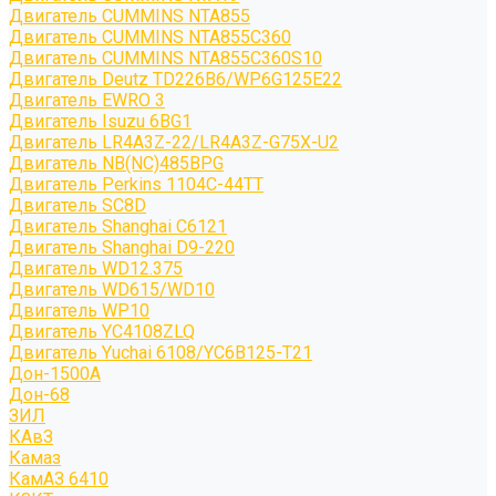
Двигатель CUMMINS NTA855
Двигатель CUMMINS NTA855C360
Двигатель CUMMINS NTA855C360S10
Двигатель Deutz TD226B6/WP6G125E22
Двигатель EWRO 3
Двигатель Isuzu 6BG1
Двигатель LR4A3Z-22/LR4A3Z-G75X-U2
Двигатель NB(NC)485BPG
Двигатель Perkins 1104C-44TT
Двигатель SC8D
Двигатель Shanghai C6121
Двигатель Shanghai D9-220
Двигатель WD12.375
Двигатель WD615/WD10
Двигатель WP10
Двигатель YC4108ZLQ
Двигатель Yuchai 6108/YC6B125-T21
Дон-1500А
Дон-68
ЗИЛ
КАвЗ
Камаз
КамАЗ 6410