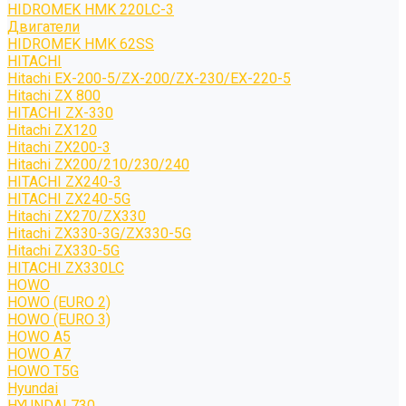
HIDROMEK HMK 220LC-3
Двигатели
HIDROMEK HMK 62SS
HITACHI
Hitachi EX-200-5/ZX-200/ZX-230/EX-220-5
Hitachi ZX 800
HITACHI ZX-330
Hitachi ZX120
Hitachi ZX200-3
Hitachi ZX200/210/230/240
HITACHI ZX240-3
HITACHI ZX240-5G
Hitachi ZX270/ZX330
Hitachi ZX330-3G/ZX330-5G
Hitachi ZX330-5G
HITACHI ZX330LC
HOWO
HOWO (EURO 2)
HOWO (EURO 3)
HOWO A5
HOWO A7
HOWO T5G
Hyundai
HYUNDAI 730