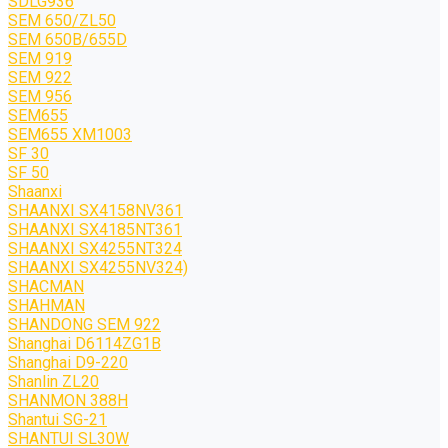
SDLG936
SEM 650/ZL50
SEM 650B/655D
SEM 919
SEM 922
SEM 956
SEM655
SEM655 XM1003
SF 30
SF 50
Shaanxi
SHAANXI SX4158NV361
SHAANXI SX4185NT361
SHAANXI SX4255NT324
SHAANXI SX4255NV324)
SHACMAN
SHAHMAN
SHANDONG SEM 922
Shanghai D6114ZG1B
Shanghai D9-220
Shanlin ZL20
SHANMON 388H
Shantui SG-21
SHANTUI SL30W