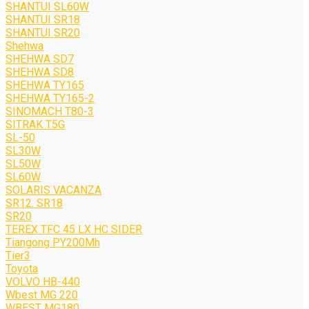
SHANTUI SL60W
SHANTUI SR18
SHANTUI SR20
Shehwa
SHEHWA SD7
SHEHWA SD8
SHEHWA TY165
SHEHWA TY165-2
SINOMACH T80-3
SITRAK T5G
SL-50
SL30W
SL50W
SL60W
SOLARIS VACANZA
SR12. SR18
SR20
TEREX TFC 45 LX HC SIDER
Tiangong PY200Mh
Tier3
Toyota
VOLVO HB-440
Wbest MG 220
WBEST MG180