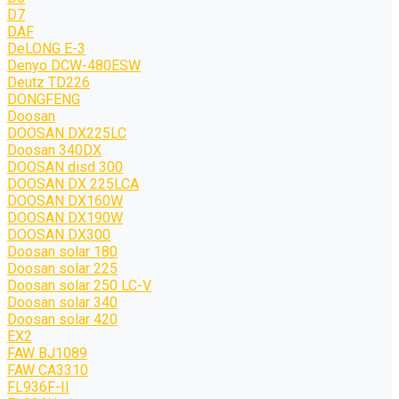
D7
DAF
DeLONG Е-3
Denyo DCW-480ESW
Deutz TD226
DONGFENG
Doosan
DOOSAN DX225LC
Doosan 340DX
DOOSAN disd 300
DOOSAN DX 225LCA
DOOSAN DX160W
DOOSAN DX190W
DOOSAN DX300
Doosan solar 180
Doosan solar 225
Doosan solar 250 LC-V
Doosan solar 340
Doosan solar 420
EX2
FAW BJ1089
FAW CA3310
FL936F-II