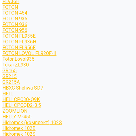
FL936H
FOTON
FOTON 454
FOTON 935
FOTON 936
FOTON 956
FOTON FL935E
FOTON FL936H
FOTON FL956F
FOTON LOVOL FL920F-II
FotonLovol935
Fukai ZL930
GR165
GR215
GR215A
HBXG Shehwa SD7
HELI
HELI CPC30-Q9K
HELI CPCQD2-3.5
ZOOMLION
HELLY M-450
Hidromek (комплект) 102S
Hidromek 102B
Hidromek 102S