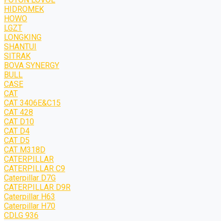
HIDROMEK
HOWO
LGZT
LONGKING
SHANTUI
SITRAK
BOVA SYNERGY
BULL
CASE
CAT
CAT 3406E&C15
CAT 428
CAT D10
CAT D4
CAT D5
CAT M318D
CATERPILLAR
CATERPILLAR C9
Caterpillar D7G
CATERPILLAR D9R
Caterpillar H63
Caterpillar H70
CDLG 936