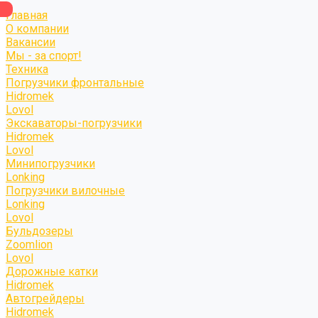
Главная
О компании
Вакансии
Мы - за спорт!
Техника
Погрузчики фронтальные
Hidromek
Lovol
Экскаваторы-погрузчики
Hidromek
Lovol
Минипогрузчики
Lonking
Погрузчики вилочные
Lonking
Lovol
Бульдозеры
Zoomlion
Lovol
Дорожные катки
Hidromek
Автогрейдеры
Hidromek