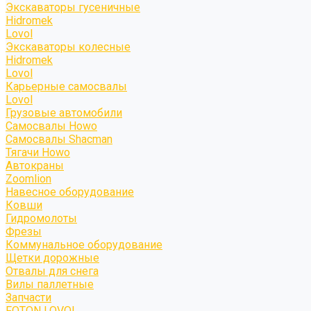
Экскаваторы гусеничные
Hidromek
Lovol
Экскаваторы колесные
Hidromek
Lovol
Карьерные самосвалы
Lovol
Грузовые автомобили
Самосвалы Howo
Самосвалы Shacman
Тягачи Howo
Автокраны
Zoomlion
Навесное оборудование
Ковши
Гидромолоты
Фрезы
Коммунальное оборудование
Щетки дорожные
Отвалы для снега
Вилы паллетные
Запчасти
FOTON LOVOL