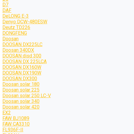
D7
DAF
DeLONG Е-3
Denyo DCW-480ESW
Deutz TD226
DONGFENG
Doosan
DOOSAN DX225LC
Doosan 340DX
DOOSAN disd 300
DOOSAN DX 225LCA
DOOSAN DX160W
DOOSAN DX190W
DOOSAN DX300
Doosan solar 180
Doosan solar 225
Doosan solar 250 LC-V
Doosan solar 340
Doosan solar 420
EX2
FAW BJ1089
FAW CA3310
FL936F-II