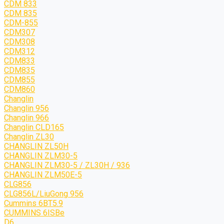
CDM 833
CDM 835
CDM-855
CDM307
CDM308
CDM312
CDM833
CDM835
CDM855
CDM860
Changlin
Changlin 956
Changlin 966
Changlin CLD165
Changlin ZL30
CHANGLIN ZL50H
CHANGLIN ZLM30-5
CHANGLIN ZLM30-5 / ZL30H / 936
CHANGLIN ZLM50E-5
CLG856
CLG856L/LiuGong 956
Cummins 6BT5.9
CUMMINS 6ISBe
D6