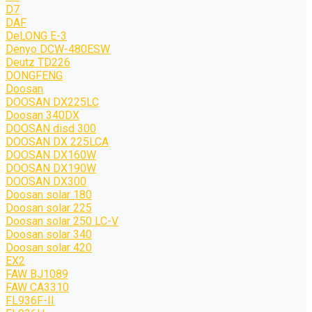
D7
DAF
DeLONG Е-3
Denyo DCW-480ESW
Deutz TD226
DONGFENG
Doosan
DOOSAN DX225LC
Doosan 340DX
DOOSAN disd 300
DOOSAN DX 225LCA
DOOSAN DX160W
DOOSAN DX190W
DOOSAN DX300
Doosan solar 180
Doosan solar 225
Doosan solar 250 LC-V
Doosan solar 340
Doosan solar 420
EX2
FAW BJ1089
FAW CA3310
FL936F-II