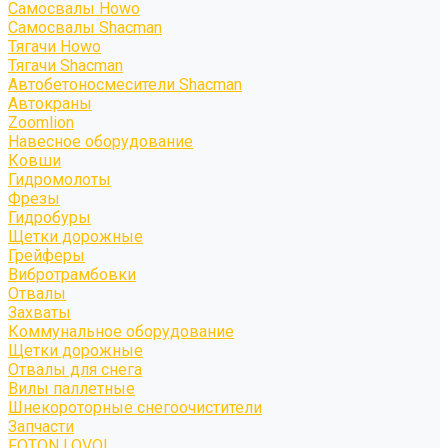
Самосвалы Howo
Самосвалы Shacman
Тягачи Howo
Тягачи Shacman
Автобетоносмесители Shacman
Автокраны
Zoomlion
Навесное оборудование
Ковши
Гидромолоты
Фрезы
Гидробуры
Щетки дорожные
Грейферы
Вибротрамбовки
Отвалы
Захваты
Коммунальное оборудование
Щетки дорожные
Отвалы для снега
Вилы паллетные
Шнекороторные снегоочистители
Запчасти
FOTON LOVOL