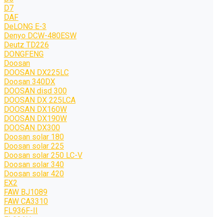
D7
DAF
DeLONG Е-3
Denyo DCW-480ESW
Deutz TD226
DONGFENG
Doosan
DOOSAN DX225LC
Doosan 340DX
DOOSAN disd 300
DOOSAN DX 225LCA
DOOSAN DX160W
DOOSAN DX190W
DOOSAN DX300
Doosan solar 180
Doosan solar 225
Doosan solar 250 LC-V
Doosan solar 340
Doosan solar 420
EX2
FAW BJ1089
FAW CA3310
FL936F-II