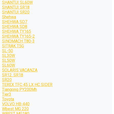
SHANTUI SL60W
SHANTUI SR18
SHANTUI SR20
Shehwa
SHEHWA SD7
SHEHWA SD8
SHEHWA TY165
SHEHWA TY165-2
SINOMACH T80-3
SITRAK T5G
SL-50
SL30W
SL50W
SL60W
SOLARIS VACANZA
SR12. SR18
SR20
TEREX TFC 45 LX HC SIDER
Tiangong PY200Mh
Tier3
Toyota
VOLVO HB-440
Wbest MG 220
WBEST MG180