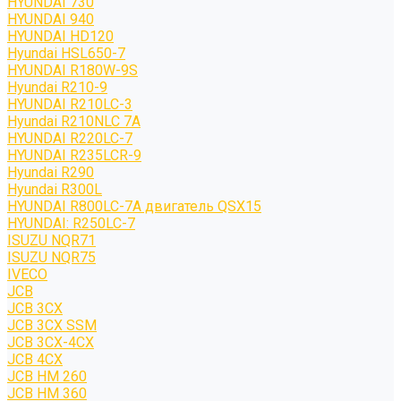
HYUNDAI 730
HYUNDAI 940
HYUNDAI HD120
Hyundai HSL650-7
HYUNDAI R180W-9S
Hyundai R210-9
HYUNDAI R210LC-3
Hyundai R210NLC 7A
HYUNDAI R220LC-7
HYUNDAI R235LCR-9
Hyundai R290
Hyundai R300L
HYUNDAI R800LC-7A двигатель QSX15
HYUNDAI: R250LC-7
ISUZU NQR71
ISUZU NQR75
IVECO
JCB
JCB 3CX
JCB 3CX SSM
JCB 3CX-4CX
JCB 4CX
JCB HM 260
JCB HM 360