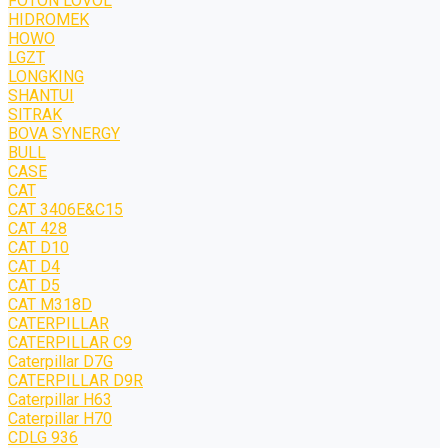
FOTON LOVOL
HIDROMEK
HOWO
LGZT
LONGKING
SHANTUI
SITRAK
BOVA SYNERGY
BULL
CASE
CAT
CAT 3406E&C15
CAT 428
CAT D10
CAT D4
CAT D5
CAT M318D
CATERPILLAR
CATERPILLAR C9
Caterpillar D7G
CATERPILLAR D9R
Caterpillar H63
Caterpillar H70
CDLG 936