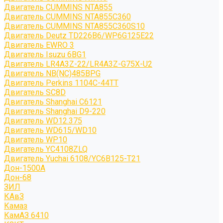
Двигатель CUMMINS NTA855
Двигатель CUMMINS NTA855C360
Двигатель CUMMINS NTA855C360S10
Двигатель Deutz TD226B6/WP6G125E22
Двигатель EWRO 3
Двигатель Isuzu 6BG1
Двигатель LR4A3Z-22/LR4A3Z-G75X-U2
Двигатель NB(NC)485BPG
Двигатель Perkins 1104C-44TT
Двигатель SC8D
Двигатель Shanghai C6121
Двигатель Shanghai D9-220
Двигатель WD12.375
Двигатель WD615/WD10
Двигатель WP10
Двигатель YC4108ZLQ
Двигатель Yuchai 6108/YC6B125-T21
Дон-1500А
Дон-68
ЗИЛ
КАвЗ
Камаз
КамАЗ 6410