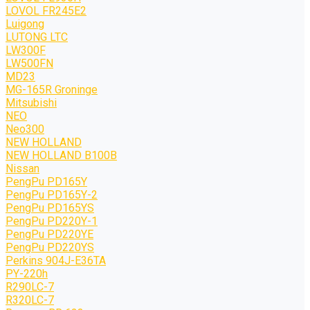
LOVOL FR245E2
Luigong
LUTONG LTC
LW300F
LW500FN
MD23
MG-165R Groninge
Mitsubishi
NEO
Neo300
NEW HOLLAND
NEW HOLLAND B100B
Nissan
PengPu PD165Y
PengPu PD165Y-2
PengPu PD165YS
PengPu PD220Y-1
PengPu PD220YE
PengPu PD220YS
Perkins 904J-E36TA
PY-220h
R290LC-7
R320LC-7