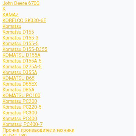
John Deere 670G
K
KAMAZ
KOBELCO SK330-6E
Komatsu
Komatsu D155
Komatsu D155-3
Komatsu D155-5
Komatsu D155-D355
KOMATSU D155A
Komatsu D155A-5
Komatsu D275A-5
Komatsu D355A
KOMATSU D65
Komatsu D65EX
Komatsu D85A
KOMATSU PC100
Komatsu PC200
Komatsu PC220-5
Komatsu PC300
Komatsu PC400
Komatsu; PC400-7
Прочие производители техники
KUDAT T80