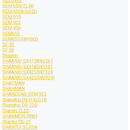
SDLG936
SEM 650/ZL50
SEM 650B/655D
SEM 919
SEM 922
SEM 956
SEM655
SEM655 XM1003
SF 30
SF 50
Shaanxi
SHAANXI SX4158NV361
SHAANXI SX4185NT361
SHAANXI SX4255NT324
SHAANXI SX4255NV324)
SHACMAN
SHAHMAN
SHANDONG SEM 922
Shanghai D6114ZG1B
Shanghai D9-220
Shanlin ZL20
SHANMON 388H
Shantui SG-21
SHANTUI SL30W