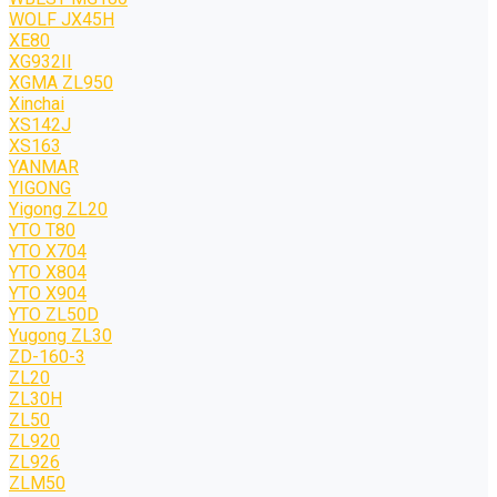
WOLF JХ45H
XE80
XG932II
XGMA ZL950
Xinchai
XS142J
XS163
YANMAR
YIGONG
Yigong ZL20
YTO T80
YTO X704
YTO X804
YTO X904
YTO ZL50D
Yugong ZL30
ZD-160-3
ZL20
ZL30H
ZL50
ZL920
ZL926
ZLM50