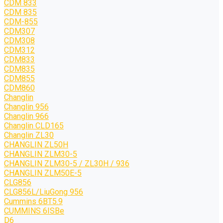
CDM 833
CDM 835
CDM-855
CDM307
CDM308
CDM312
CDM833
CDM835
CDM855
CDM860
Changlin
Changlin 956
Changlin 966
Changlin CLD165
Changlin ZL30
CHANGLIN ZL50H
CHANGLIN ZLM30-5
CHANGLIN ZLM30-5 / ZL30H / 936
CHANGLIN ZLM50E-5
CLG856
CLG856L/LiuGong 956
Cummins 6BT5.9
CUMMINS 6ISBe
D6