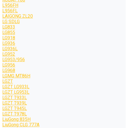
L956FH
L956FL
LAIGONG ZL20
LG SDLG
LG833
LG855
LG918
LG936
LG936L
LG952
LG953/956
LG956
LG968
LGMG MT86H
LGZT
LGZT LG933L
LGZT LG953L
LGZT T933L
LGZT T939L
LGZT T945L
LGZT T978L
LiuGong 835H
LiuGong CLG 777A