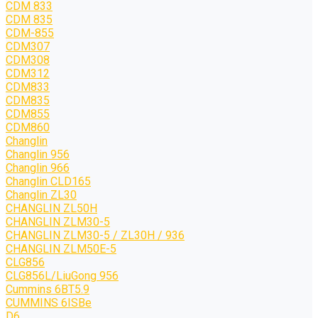
CDM 833
CDM 835
CDM-855
CDM307
CDM308
CDM312
CDM833
CDM835
CDM855
CDM860
Changlin
Changlin 956
Changlin 966
Changlin CLD165
Changlin ZL30
CHANGLIN ZL50H
CHANGLIN ZLM30-5
CHANGLIN ZLM30-5 / ZL30H / 936
CHANGLIN ZLM50E-5
CLG856
CLG856L/LiuGong 956
Cummins 6BT5.9
CUMMINS 6ISBe
D6