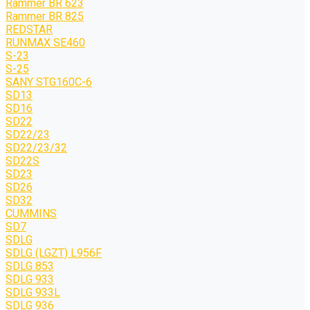
Rammer BR 623
Rammer BR 825
REDSTAR
RUNMAX SE460
S-23
S-25
SANY STG160C-6
SD13
SD16
SD22
SD22/23
SD22/23/32
SD22S
SD23
SD26
SD32
CUMMINS
SD7
SDLG
SDLG (LGZT) L956F
SDLG 853
SDLG 933
SDLG 933L
SDLG 936