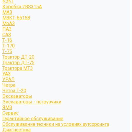
КЗКТ
Коробка 2BS315A
МАЗ
МЗКТ-65158
МоАЗ
ПАЗ
САЗ
Т-16
Т-170
Т-75
Трактор ДТ-20
Трактор ДТ-75
Трактора МТЗ
УАЗ
УРАЛ
Четра
Четра Т-20
Экскаваторы
Экскаваторы - погрузчики
ЯМЗ
Сервис
Гарантийное обслуживание
Обслуживание техники на условиях аутсорсинга
Диагностика