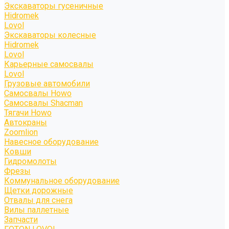
Экскаваторы гусеничные
Hidromek
Lovol
Экскаваторы колесные
Hidromek
Lovol
Карьерные самосвалы
Lovol
Грузовые автомобили
Самосвалы Howo
Самосвалы Shacman
Тягачи Howo
Автокраны
Zoomlion
Навесное оборудование
Ковши
Гидромолоты
Фрезы
Коммунальное оборудование
Щетки дорожные
Отвалы для снега
Вилы паллетные
Запчасти