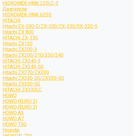
HIDROMEK HMK 220LC-3
Двигатели
HIDROMEK HMK 62SS
HITACHI
Hitachi EX-200-5/ZX-200/ZX-230/EX-220-5
Hitachi ZX 800
HITACHI ZX-330
Hitachi ZX120
Hitachi ZX200-3
Hitachi ZX200/210/230/240
HITACHI ZX240-3
HITACHI ZX240-5G
Hitachi ZX270/ZX330
Hitachi ZX330-3G/ZX330-5G
Hitachi ZX330-5G
HITACHI ZX330LC
HOWO
HOWO (EURO 2)
HOWO (EURO 3)
HOWO A5
HOWO A7
HOWO T5G
Hyundai
HYUNDAI 730