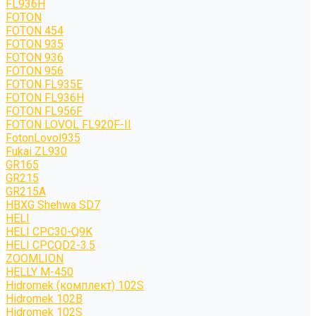
FL936H
FOTON
FOTON 454
FOTON 935
FOTON 936
FOTON 956
FOTON FL935E
FOTON FL936H
FOTON FL956F
FOTON LOVOL FL920F-II
FotonLovol935
Fukai ZL930
GR165
GR215
GR215A
HBXG Shehwa SD7
HELI
HELI CPC30-Q9K
HELI CPCQD2-3.5
ZOOMLION
HELLY M-450
Hidromek (комплект) 102S
Hidromek 102B
Hidromek 102S