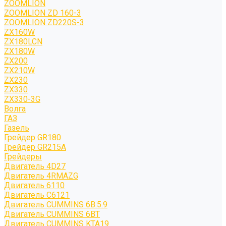
ZOOMLION
ZOOMLION ZD 160-3
ZOOMLION ZD220S-3
ZX160W
ZX180LCN
ZX180W
ZX200
ZX210W
ZX230
ZX330
ZX330-3G
Волга
ГАЗ
Газель
Грейдер GR180
Грейдер GR215A
Грейдеры
Двигатель 4D27
Двигатель 4RMAZG
Двигатель 6110
Двигатель C6121
Двигатель CUMMINS 6B.5.9
Двигатель CUMMINS 6BT
Двигатель CUMMINS KTA19