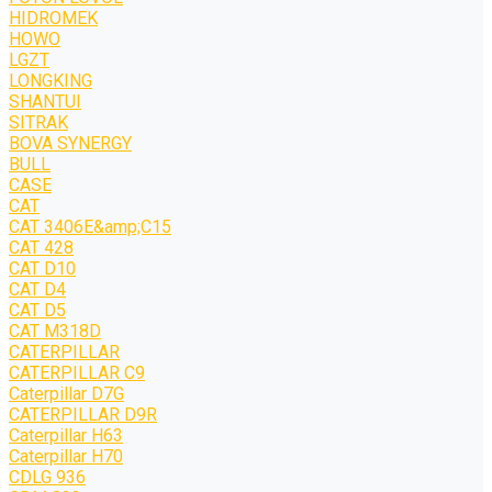
HIDROMEK
HOWO
LGZT
LONGKING
SHANTUI
SITRAK
BOVA SYNERGY
BULL
CASE
CAT
CAT 3406E&amp;C15
CAT 428
CAT D10
CAT D4
CAT D5
CAT M318D
CATERPILLAR
CATERPILLAR C9
Caterpillar D7G
CATERPILLAR D9R
Caterpillar H63
Caterpillar H70
CDLG 936