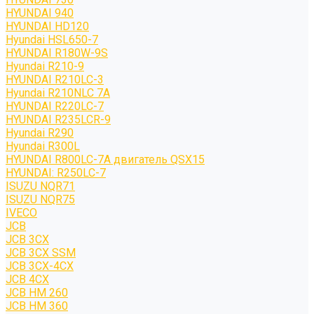
HYUNDAI 940
HYUNDAI HD120
Hyundai HSL650-7
HYUNDAI R180W-9S
Hyundai R210-9
HYUNDAI R210LC-3
Hyundai R210NLC 7A
HYUNDAI R220LC-7
HYUNDAI R235LCR-9
Hyundai R290
Hyundai R300L
HYUNDAI R800LC-7A двигатель QSX15
HYUNDAI: R250LC-7
ISUZU NQR71
ISUZU NQR75
IVECO
JCB
JCB 3CX
JCB 3CX SSM
JCB 3CX-4CX
JCB 4CX
JCB HM 260
JCB HM 360