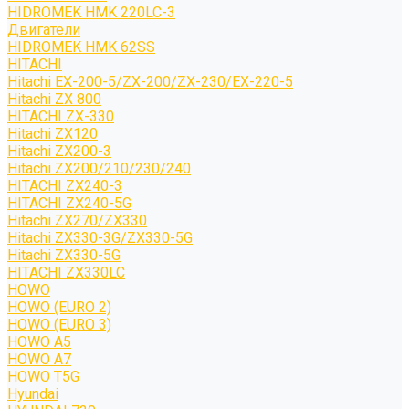
HIDROMEK HMK 220LC-3
Двигатели
HIDROMEK HMK 62SS
HITACHI
Hitachi EX-200-5/ZX-200/ZX-230/EX-220-5
Hitachi ZX 800
HITACHI ZX-330
Hitachi ZX120
Hitachi ZX200-3
Hitachi ZX200/210/230/240
HITACHI ZX240-3
HITACHI ZX240-5G
Hitachi ZX270/ZX330
Hitachi ZX330-3G/ZX330-5G
Hitachi ZX330-5G
HITACHI ZX330LC
HOWO
HOWO (EURO 2)
HOWO (EURO 3)
HOWO A5
HOWO A7
HOWO T5G
Hyundai