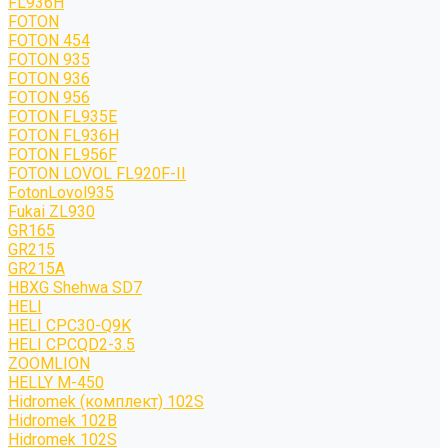
FL936H
FOTON
FOTON 454
FOTON 935
FOTON 936
FOTON 956
FOTON FL935E
FOTON FL936H
FOTON FL956F
FOTON LOVOL FL920F-II
FotonLovol935
Fukai ZL930
GR165
GR215
GR215A
HBXG Shehwa SD7
HELI
HELI CPC30-Q9K
HELI CPCQD2-3.5
ZOOMLION
HELLY M-450
Hidromek (комплект) 102S
Hidromek 102B
Hidromek 102S