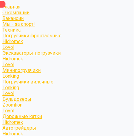
Главная
О компании
Вакансии
Мы - за спорт!
Техника
Погрузчики фронтальные
Hidromek
Lovol
Экскаваторы-погрузчики
Hidromek
Lovol
Минипогрузчики
Lonking
Погрузчики вилочные
Lonking
Lovol
Бульдозеры
Zoomlion
Lovol
Дорожные катки
Hidromek
Автогрейдеры
Hidromek