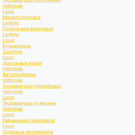
Экскаваторы-погрузчики
Hidromek
Lovol
Минипогрузчики
Lonking
Погрузчики вилочные
Lonking
Lovol
Бульдозеры
Zoomlion
Lovol
Дорожные катки
Hidromek
Автогрейдеры
Hidromek
Экскаваторы гусеничные
Hidromek
Lovol
Экскаваторы колесные
Hidromek
Lovol
Карьерные самосвалы
Lovol
Грузовые автомобили