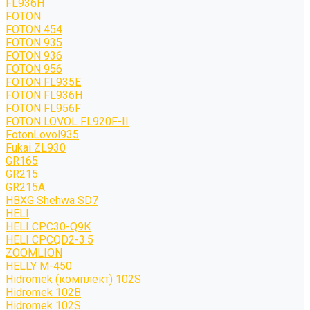
FL936H
FOTON
FOTON 454
FOTON 935
FOTON 936
FOTON 956
FOTON FL935E
FOTON FL936H
FOTON FL956F
FOTON LOVOL FL920F-II
FotonLovol935
Fukai ZL930
GR165
GR215
GR215A
HBXG Shehwa SD7
HELI
HELI CPC30-Q9K
HELI CPCQD2-3.5
ZOOMLION
HELLY M-450
Hidromek (комплект) 102S
Hidromek 102B
Hidromek 102S