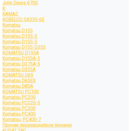
John Deere 670G
K
KAMAZ
KOBELCO SK330-6E
Komatsu
Komatsu D155
Komatsu D155-3
Komatsu D155-5
Komatsu D155-D355
KOMATSU D155A
Komatsu D155A-5
Komatsu D275A-5
Komatsu D355A
KOMATSU D65
Komatsu D65EX
Komatsu D85A
KOMATSU PC100
Komatsu PC200
Komatsu PC220-5
Komatsu PC300
Komatsu PC400
Komatsu; PC400-7
Прочие производители техники
KUDAT T80