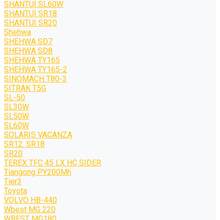
SHANTUI SL60W
SHANTUI SR18
SHANTUI SR20
Shehwa
SHEHWA SD7
SHEHWA SD8
SHEHWA TY165
SHEHWA TY165-2
SINOMACH T80-3
SITRAK T5G
SL-50
SL30W
SL50W
SL60W
SOLARIS VACANZA
SR12. SR18
SR20
TEREX TFC 45 LX HC SIDER
Tiangong PY200Mh
Tier3
Toyota
VOLVO HB-440
Wbest MG 220
WBEST MG180