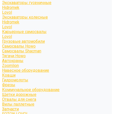
Экскаваторы гусеничные
Hidromek
Lovol
Экскаваторы колесные
Hidromek
Lovol
Карьерные самосвалы
Lovol
Грузовые автомобили
Самосвалы Howo
Самосвалы Shacman
Тягачи Howo
Автокраны
Zoomlion
Навесное оборудование
Ковши
Гидромолоты
Фрезы
Коммунальное оборудование
Щетки дорожные
Отвалы для снега
Вилы паллетные
Запчасти
FOTON LOVOL