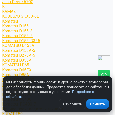
John Deere 670G
K
KAMAZ
KOBELCO SK330-6E
Komatsu
Komatsu D155
Komatsu D155-3
Komatsu D155-5
Komatsu D155-D355
KOMATSU D155A
Komatsu D155A-5
Komatsu D275A-5
Komatsu D355A
KOMATSU D65
Komatsu D65EX
Komatsu D85A
KOMATSU PC100
Мы используем файлы cookie и другие похожие технологии
Komatsu PC200
для обработки данных. Продолжая пользоваться сайтом, вы
Komatsu PC220-5
подтверждаете согласие с условиями.
Подробнее о
Komatsu PC300
обработке
Komatsu PC400
Komatsu; PC400-7
Отклонить
Принять
Прочие производители техники
KUDAT T80