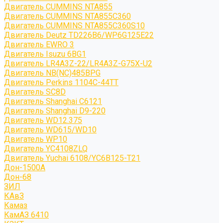
Двигатель CUMMINS NTA855
Двигатель CUMMINS NTA855C360
Двигатель CUMMINS NTA855C360S10
Двигатель Deutz TD226B6/WP6G125E22
Двигатель EWRO 3
Двигатель Isuzu 6BG1
Двигатель LR4A3Z-22/LR4A3Z-G75X-U2
Двигатель NB(NC)485BPG
Двигатель Perkins 1104C-44TT
Двигатель SC8D
Двигатель Shanghai C6121
Двигатель Shanghai D9-220
Двигатель WD12.375
Двигатель WD615/WD10
Двигатель WP10
Двигатель YC4108ZLQ
Двигатель Yuchai 6108/YC6B125-T21
Дон-1500А
Дон-68
ЗИЛ
КАвЗ
Камаз
КамАЗ 6410