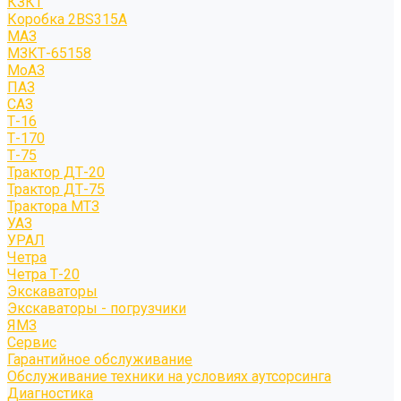
КЗКТ
Коробка 2BS315A
МАЗ
МЗКТ-65158
МоАЗ
ПАЗ
САЗ
Т-16
Т-170
Т-75
Трактор ДТ-20
Трактор ДТ-75
Трактора МТЗ
УАЗ
УРАЛ
Четра
Четра Т-20
Экскаваторы
Экскаваторы - погрузчики
ЯМЗ
Сервис
Гарантийное обслуживание
Обслуживание техники на условиях аутсорсинга
Диагностика