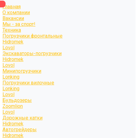
Главная
О компании
Вакансии
Мы - за спорт!
Техника
Погрузчики фронтальные
Hidromek
Lovol
Экскаваторы-погрузчики
Hidromek
Lovol
Минипогрузчики
Lonking
Погрузчики вилочные
Lonking
Lovol
Бульдозеры
Zoomlion
Lovol
Дорожные катки
Hidromek
Автогрейдеры
Hidromek