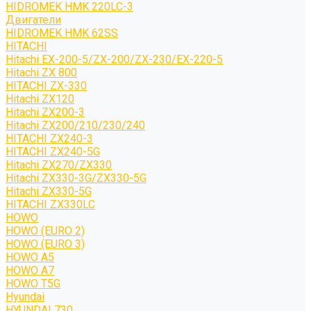
HIDROMEK HMK 220LC-3
Двигатели
HIDROMEK HMK 62SS
HITACHI
Hitachi EX-200-5/ZX-200/ZX-230/EX-220-5
Hitachi ZX 800
HITACHI ZX-330
Hitachi ZX120
Hitachi ZX200-3
Hitachi ZX200/210/230/240
HITACHI ZX240-3
HITACHI ZX240-5G
Hitachi ZX270/ZX330
Hitachi ZX330-3G/ZX330-5G
Hitachi ZX330-5G
HITACHI ZX330LC
HOWO
HOWO (EURO 2)
HOWO (EURO 3)
HOWO A5
HOWO A7
HOWO T5G
Hyundai
HYUNDAI 730