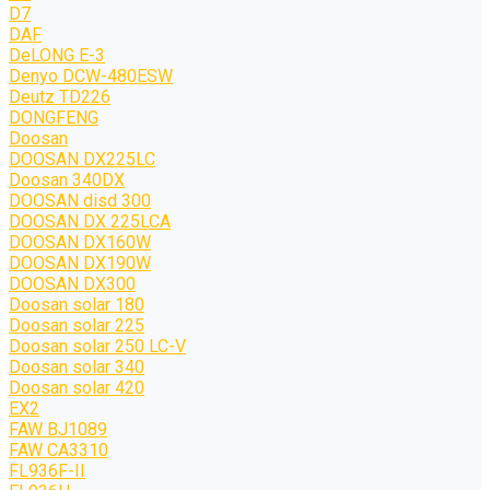
D7
DAF
DeLONG Е-3
Denyo DCW-480ESW
Deutz TD226
DONGFENG
Doosan
DOOSAN DX225LC
Doosan 340DX
DOOSAN disd 300
DOOSAN DX 225LCA
DOOSAN DX160W
DOOSAN DX190W
DOOSAN DX300
Doosan solar 180
Doosan solar 225
Doosan solar 250 LC-V
Doosan solar 340
Doosan solar 420
EX2
FAW BJ1089
FAW CA3310
FL936F-II