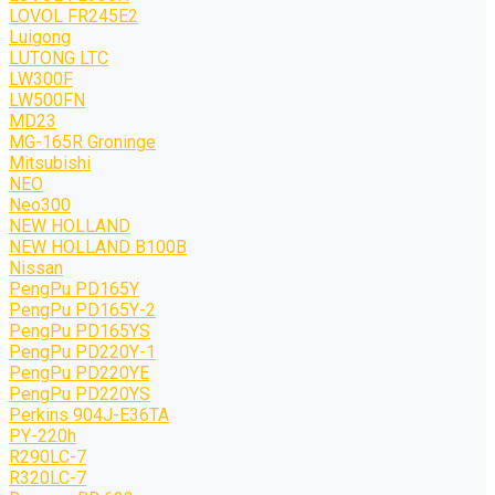
LOVOL FR245E2
Luigong
LUTONG LTC
LW300F
LW500FN
MD23
MG-165R Groninge
Mitsubishi
NEO
Neo300
NEW HOLLAND
NEW HOLLAND B100B
Nissan
PengPu PD165Y
PengPu PD165Y-2
PengPu PD165YS
PengPu PD220Y-1
PengPu PD220YE
PengPu PD220YS
Perkins 904J-E36TA
PY-220h
R290LC-7
R320LC-7