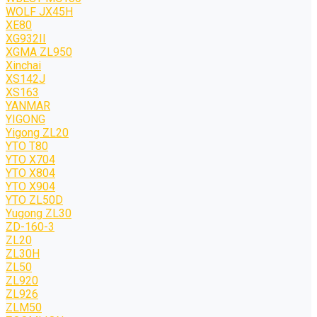
WOLF JХ45H
XE80
XG932II
XGMA ZL950
Xinchai
XS142J
XS163
YANMAR
YIGONG
Yigong ZL20
YTO T80
YTO X704
YTO X804
YTO X904
YTO ZL50D
Yugong ZL30
ZD-160-3
ZL20
ZL30H
ZL50
ZL920
ZL926
ZLM50