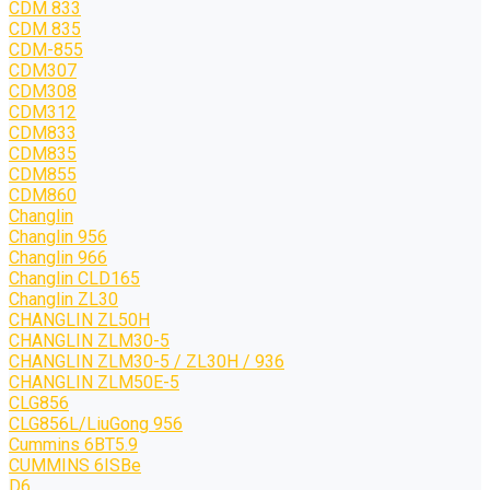
CDM 833
CDM 835
CDM-855
CDM307
CDM308
CDM312
CDM833
CDM835
CDM855
CDM860
Changlin
Changlin 956
Changlin 966
Changlin CLD165
Changlin ZL30
CHANGLIN ZL50H
CHANGLIN ZLM30-5
CHANGLIN ZLM30-5 / ZL30H / 936
CHANGLIN ZLM50E-5
CLG856
CLG856L/LiuGong 956
Cummins 6BT5.9
CUMMINS 6ISBe
D6