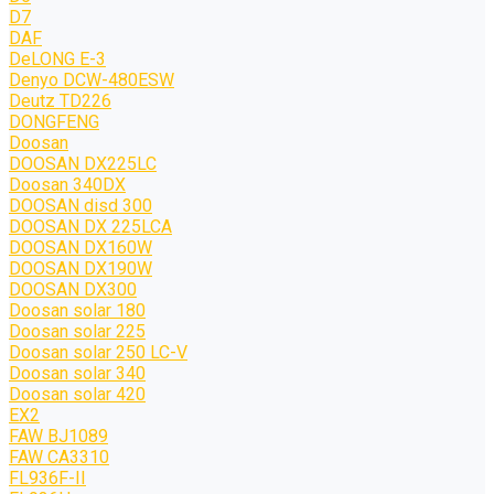
D7
DAF
DeLONG Е-3
Denyo DCW-480ESW
Deutz TD226
DONGFENG
Doosan
DOOSAN DX225LC
Doosan 340DX
DOOSAN disd 300
DOOSAN DX 225LCA
DOOSAN DX160W
DOOSAN DX190W
DOOSAN DX300
Doosan solar 180
Doosan solar 225
Doosan solar 250 LC-V
Doosan solar 340
Doosan solar 420
EX2
FAW BJ1089
FAW CA3310
FL936F-II