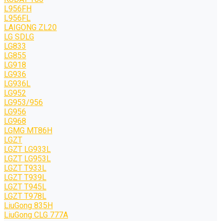
L956FH
L956FL
LAIGONG ZL20
LG SDLG
LG833
LG855
LG918
LG936
LG936L
LG952
LG953/956
LG956
LG968
LGMG MT86H
LGZT
LGZT LG933L
LGZT LG953L
LGZT T933L
LGZT T939L
LGZT T945L
LGZT T978L
LiuGong 835H
LiuGong CLG 777A