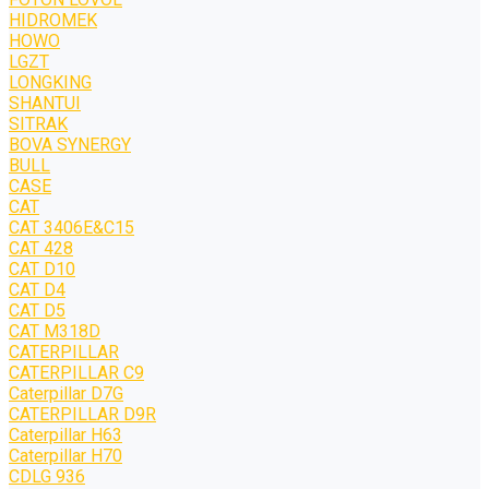
HIDROMEK
HOWO
LGZT
LONGKING
SHANTUI
SITRAK
BOVA SYNERGY
BULL
CASE
CAT
CAT 3406E&C15
CAT 428
CAT D10
CAT D4
CAT D5
CAT M318D
CATERPILLAR
CATERPILLAR C9
Caterpillar D7G
CATERPILLAR D9R
Caterpillar H63
Caterpillar H70
CDLG 936