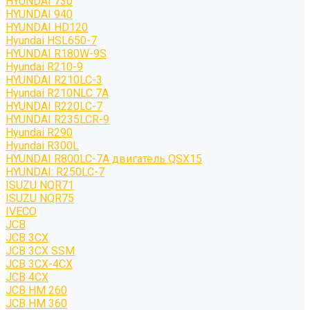
HYUNDAI 730
HYUNDAI 940
HYUNDAI HD120
Hyundai HSL650-7
HYUNDAI R180W-9S
Hyundai R210-9
HYUNDAI R210LC-3
Hyundai R210NLC 7A
HYUNDAI R220LC-7
HYUNDAI R235LCR-9
Hyundai R290
Hyundai R300L
HYUNDAI R800LC-7A двигатель QSX15
HYUNDAI: R250LC-7
ISUZU NQR71
ISUZU NQR75
IVECO
JCB
JCB 3CX
JCB 3CX SSM
JCB 3CX-4CX
JCB 4CX
JCB HM 260
JCB HM 360