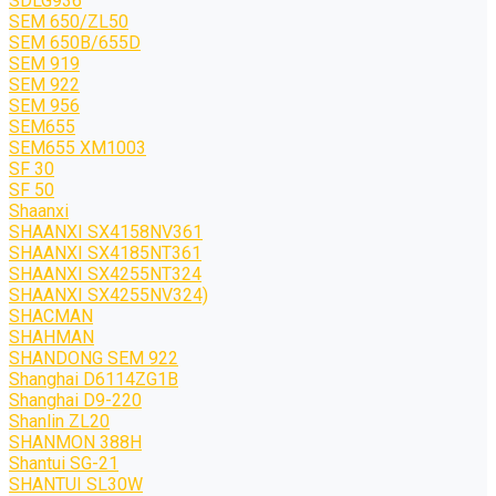
SDLG936
SEM 650/ZL50
SEM 650B/655D
SEM 919
SEM 922
SEM 956
SEM655
SEM655 XM1003
SF 30
SF 50
Shaanxi
SHAANXI SX4158NV361
SHAANXI SX4185NT361
SHAANXI SX4255NT324
SHAANXI SX4255NV324)
SHACMAN
SHAHMAN
SHANDONG SEM 922
Shanghai D6114ZG1B
Shanghai D9-220
Shanlin ZL20
SHANMON 388H
Shantui SG-21
SHANTUI SL30W