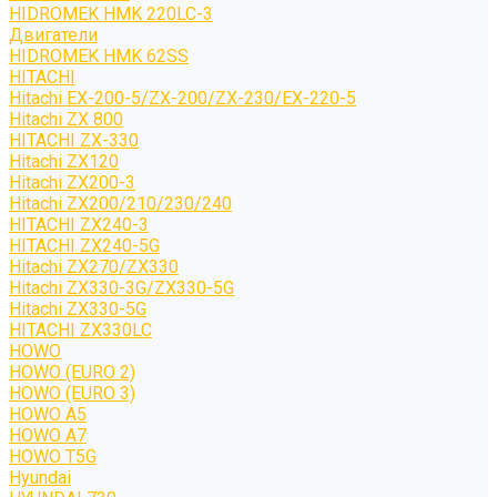
HIDROMEK HMK 220LC-3
Двигатели
HIDROMEK HMK 62SS
HITACHI
Hitachi EX-200-5/ZX-200/ZX-230/EX-220-5
Hitachi ZX 800
HITACHI ZX-330
Hitachi ZX120
Hitachi ZX200-3
Hitachi ZX200/210/230/240
HITACHI ZX240-3
HITACHI ZX240-5G
Hitachi ZX270/ZX330
Hitachi ZX330-3G/ZX330-5G
Hitachi ZX330-5G
HITACHI ZX330LC
HOWO
HOWO (EURO 2)
HOWO (EURO 3)
HOWO A5
HOWO A7
HOWO T5G
Hyundai