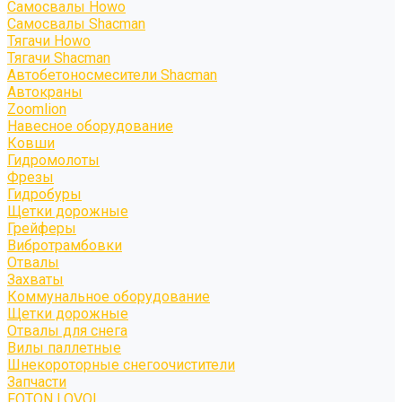
Самосвалы Howo
Самосвалы Shacman
Тягачи Howo
Тягачи Shacman
Автобетоносмесители Shacman
Автокраны
Zoomlion
Навесное оборудование
Ковши
Гидромолоты
Фрезы
Гидробуры
Щетки дорожные
Грейферы
Вибротрамбовки
Отвалы
Захваты
Коммунальное оборудование
Щетки дорожные
Отвалы для снега
Вилы паллетные
Шнекороторные снегоочистители
Запчасти
FOTON LOVOL