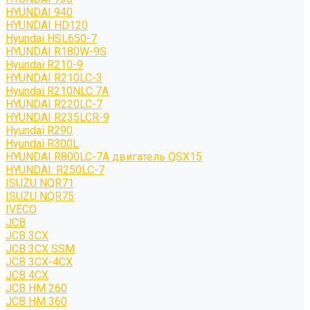
HYUNDAI 940
HYUNDAI HD120
Hyundai HSL650-7
HYUNDAI R180W-9S
Hyundai R210-9
HYUNDAI R210LC-3
Hyundai R210NLC 7A
HYUNDAI R220LC-7
HYUNDAI R235LCR-9
Hyundai R290
Hyundai R300L
HYUNDAI R800LC-7A двигатель QSX15
HYUNDAI: R250LC-7
ISUZU NQR71
ISUZU NQR75
IVECO
JCB
JCB 3CX
JCB 3CX SSM
JCB 3CX-4CX
JCB 4CX
JCB HM 260
JCB HM 360