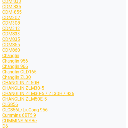
CDM 833
CDM 835
CDM-855
CDM307
CDM308
CDM312
CDM833
CDM835
CDM855
CDM860
Changlin
Changlin 956
Changlin 966
Changlin CLD165
Changlin ZL30
CHANGLIN ZL50H
CHANGLIN ZLM30-5
CHANGLIN ZLM30-5 / ZL30H / 936
CHANGLIN ZLM50E-5
CLG856
CLG856L/LiuGong 956
Cummins 6BT5.9
CUMMINS 6ISBe
D6