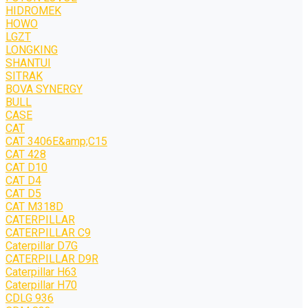
HIDROMEK
HOWO
LGZT
LONGKING
SHANTUI
SITRAK
BOVA SYNERGY
BULL
CASE
CAT
CAT 3406E&amp;C15
CAT 428
CAT D10
CAT D4
CAT D5
CAT M318D
CATERPILLAR
CATERPILLAR C9
Caterpillar D7G
CATERPILLAR D9R
Caterpillar H63
Caterpillar H70
CDLG 936