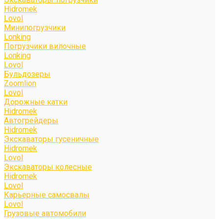
Hidromek
Lovol
Минипогрузчики
Lonking
Погрузчики вилочные
Lonking
Lovol
Бульдозеры
Zoomlion
Lovol
Дорожные катки
Hidromek
Автогрейдеры
Hidromek
Экскаваторы гусеничные
Hidromek
Lovol
Экскаваторы колесные
Hidromek
Lovol
Карьерные самосвалы
Lovol
Грузовые автомобили