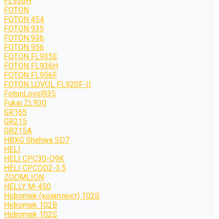
FL936H
FOTON
FOTON 454
FOTON 935
FOTON 936
FOTON 956
FOTON FL935E
FOTON FL936H
FOTON FL956F
FOTON LOVOL FL920F-II
FotonLovol935
Fukai ZL930
GR165
GR215
GR215A
HBXG Shehwa SD7
HELI
HELI CPC30-Q9K
HELI CPCQD2-3.5
ZOOMLION
HELLY M-450
Hidromek (комплект) 102S
Hidromek 102B
Hidromek 102S