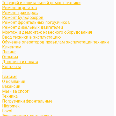
Текущий и капитальный ремонт техники
Ремонт агрегатов
Ремонт тракторов
Ремонт бульдозеров
Ремонт фронтальных погрузчиков
Ремонт дизельных двигателей
Монтаж и демонтаж навесного оборудования
Ввод техники в эксплуатацию
Обучение операторов правилам эксплуатации техники
Клиентам
Лизинг
Отзывы
Доставка и оплата
Контакты
...
Главная
О компании
Вакансии
Мы - за спорт!
Техника
Погрузчики фронтальные
Hidromek
Lovol
Экскаваторы-погрузчики