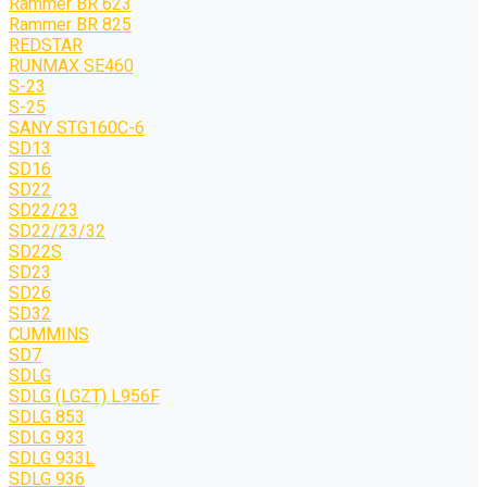
Rammer BR 623
Rammer BR 825
REDSTAR
RUNMAX SE460
S-23
S-25
SANY STG160C-6
SD13
SD16
SD22
SD22/23
SD22/23/32
SD22S
SD23
SD26
SD32
CUMMINS
SD7
SDLG
SDLG (LGZT) L956F
SDLG 853
SDLG 933
SDLG 933L
SDLG 936