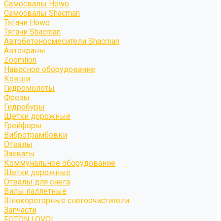
Самосвалы Howo
Самосвалы Shacman
Тягачи Howo
Тягачи Shacman
Автобетоносмесители Shacman
Автокраны
Zoomlion
Навесное оборудование
Ковши
Гидромолоты
Фрезы
Гидробуры
Щетки дорожные
Грейферы
Вибротрамбовки
Отвалы
Захваты
Коммунальное оборудование
Щетки дорожные
Отвалы для снега
Вилы паллетные
Шнекороторные снегоочистители
Запчасти
FOTON LOVOL