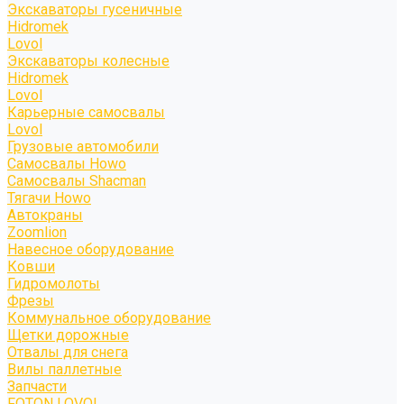
Экскаваторы гусеничные
Hidromek
Lovol
Экскаваторы колесные
Hidromek
Lovol
Карьерные самосвалы
Lovol
Грузовые автомобили
Самосвалы Howo
Самосвалы Shacman
Тягачи Howo
Автокраны
Zoomlion
Навесное оборудование
Ковши
Гидромолоты
Фрезы
Коммунальное оборудование
Щетки дорожные
Отвалы для снега
Вилы паллетные
Запчасти
FOTON LOVOL