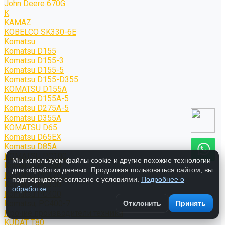
John Deere 670G
K
KAMAZ
KOBELCO SK330-6E
Komatsu
Komatsu D155
Komatsu D155-3
Komatsu D155-5
Komatsu D155-D355
KOMATSU D155A
Komatsu D155A-5
Komatsu D275A-5
Komatsu D355A
KOMATSU D65
Komatsu D65EX
Komatsu D85A
KOMATSU PC100
Мы используем файлы cookie и другие похожие технологии
Komatsu PC200
для обработки данных. Продолжая пользоваться сайтом, вы
Komatsu PC220-5
подтверждаете согласие с условиями.
Подробнее о
Komatsu PC300
обработке
Komatsu PC400
Komatsu; PC400-7
Отклонить
Принять
Прочие производители техники
KUDAT T80