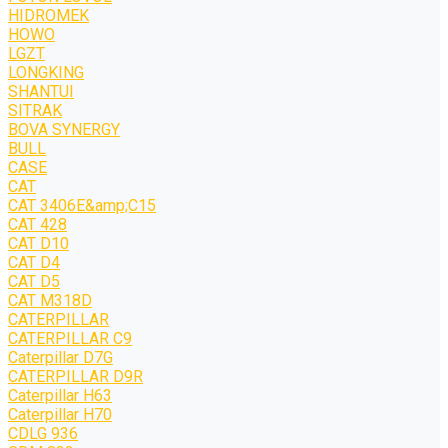
HIDROMEK
HOWO
LGZT
LONGKING
SHANTUI
SITRAK
BOVA SYNERGY
BULL
CASE
CAT
CAT 3406E&amp;C15
CAT 428
CAT D10
CAT D4
CAT D5
CAT M318D
CATERPILLAR
CATERPILLAR C9
Caterpillar D7G
CATERPILLAR D9R
Caterpillar H63
Caterpillar H70
CDLG 936