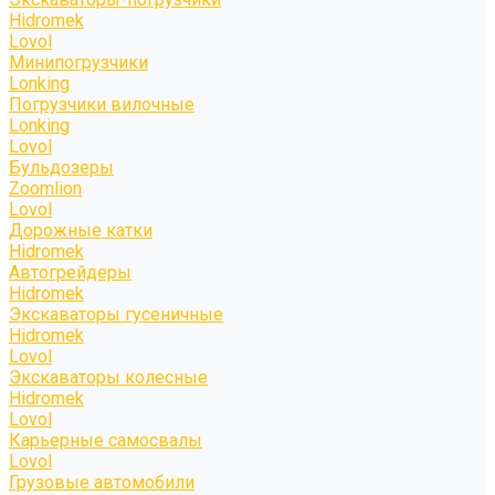
Hidromek
Lovol
Минипогрузчики
Lonking
Погрузчики вилочные
Lonking
Lovol
Бульдозеры
Zoomlion
Lovol
Дорожные катки
Hidromek
Автогрейдеры
Hidromek
Экскаваторы гусеничные
Hidromek
Lovol
Экскаваторы колесные
Hidromek
Lovol
Карьерные самосвалы
Lovol
Грузовые автомобили