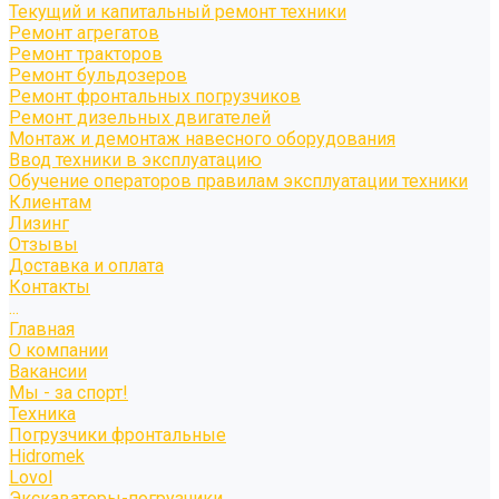
Текущий и капитальный ремонт техники
Ремонт агрегатов
Ремонт тракторов
Ремонт бульдозеров
Ремонт фронтальных погрузчиков
Ремонт дизельных двигателей
Монтаж и демонтаж навесного оборудования
Ввод техники в эксплуатацию
Обучение операторов правилам эксплуатации техники
Клиентам
Лизинг
Отзывы
Доставка и оплата
Контакты
...
Главная
О компании
Вакансии
Мы - за спорт!
Техника
Погрузчики фронтальные
Hidromek
Lovol
Экскаваторы-погрузчики