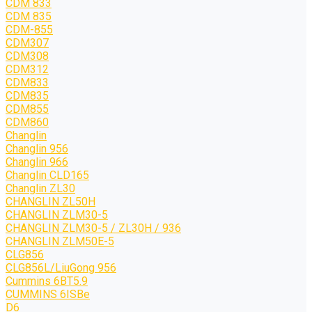
CDM 833
CDM 835
CDM-855
CDM307
CDM308
CDM312
CDM833
CDM835
CDM855
CDM860
Changlin
Changlin 956
Changlin 966
Changlin CLD165
Changlin ZL30
CHANGLIN ZL50H
CHANGLIN ZLM30-5
CHANGLIN ZLM30-5 / ZL30H / 936
CHANGLIN ZLM50E-5
CLG856
CLG856L/LiuGong 956
Cummins 6BT5.9
CUMMINS 6ISBe
D6