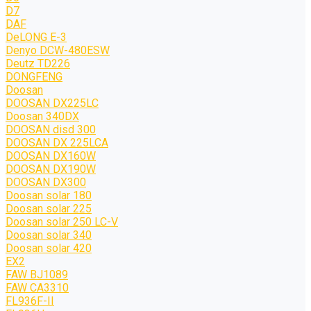
D7
DAF
DeLONG Е-3
Denyo DCW-480ESW
Deutz TD226
DONGFENG
Doosan
DOOSAN DX225LC
Doosan 340DX
DOOSAN disd 300
DOOSAN DX 225LCA
DOOSAN DX160W
DOOSAN DX190W
DOOSAN DX300
Doosan solar 180
Doosan solar 225
Doosan solar 250 LC-V
Doosan solar 340
Doosan solar 420
EX2
FAW BJ1089
FAW CA3310
FL936F-II