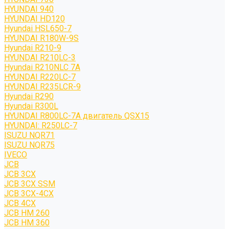
HYUNDAI 940
HYUNDAI HD120
Hyundai HSL650-7
HYUNDAI R180W-9S
Hyundai R210-9
HYUNDAI R210LC-3
Hyundai R210NLC 7A
HYUNDAI R220LC-7
HYUNDAI R235LCR-9
Hyundai R290
Hyundai R300L
HYUNDAI R800LC-7A двигатель QSX15
HYUNDAI: R250LC-7
ISUZU NQR71
ISUZU NQR75
IVECO
JCB
JCB 3CX
JCB 3CX SSM
JCB 3CX-4CX
JCB 4CX
JCB HM 260
JCB HM 360