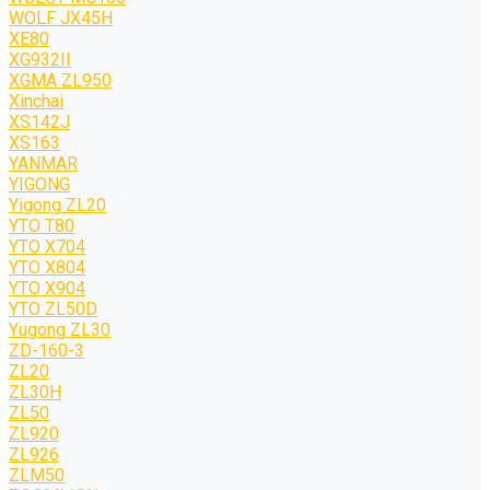
WOLF JХ45H
XE80
XG932II
XGMA ZL950
Xinchai
XS142J
XS163
YANMAR
YIGONG
Yigong ZL20
YTO T80
YTO X704
YTO X804
YTO X904
YTO ZL50D
Yugong ZL30
ZD-160-3
ZL20
ZL30H
ZL50
ZL920
ZL926
ZLM50