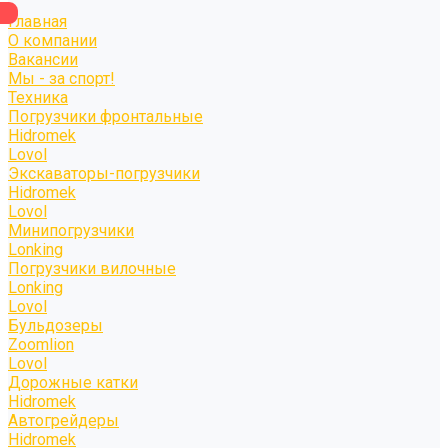
Главная
О компании
Вакансии
Мы - за спорт!
Техника
Погрузчики фронтальные
Hidromek
Lovol
Экскаваторы-погрузчики
Hidromek
Lovol
Минипогрузчики
Lonking
Погрузчики вилочные
Lonking
Lovol
Бульдозеры
Zoomlion
Lovol
Дорожные катки
Hidromek
Автогрейдеры
Hidromek