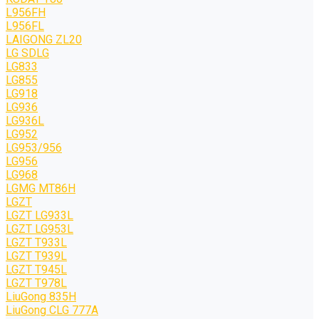
L956FH
L956FL
LAIGONG ZL20
LG SDLG
LG833
LG855
LG918
LG936
LG936L
LG952
LG953/956
LG956
LG968
LGMG MT86H
LGZT
LGZT LG933L
LGZT LG953L
LGZT T933L
LGZT T939L
LGZT T945L
LGZT T978L
LiuGong 835H
LiuGong CLG 777A