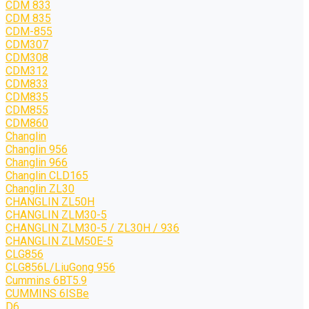
CDM 833
CDM 835
CDM-855
CDM307
CDM308
CDM312
CDM833
CDM835
CDM855
CDM860
Changlin
Changlin 956
Changlin 966
Changlin CLD165
Changlin ZL30
CHANGLIN ZL50H
CHANGLIN ZLM30-5
CHANGLIN ZLM30-5 / ZL30H / 936
CHANGLIN ZLM50E-5
CLG856
CLG856L/LiuGong 956
Cummins 6BT5.9
CUMMINS 6ISBe
D6