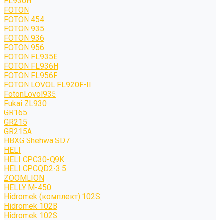
FL936H
FOTON
FOTON 454
FOTON 935
FOTON 936
FOTON 956
FOTON FL935E
FOTON FL936H
FOTON FL956F
FOTON LOVOL FL920F-II
FotonLovol935
Fukai ZL930
GR165
GR215
GR215A
HBXG Shehwa SD7
HELI
HELI CPC30-Q9K
HELI CPCQD2-3.5
ZOOMLION
HELLY M-450
Hidromek (комплект) 102S
Hidromek 102B
Hidromek 102S