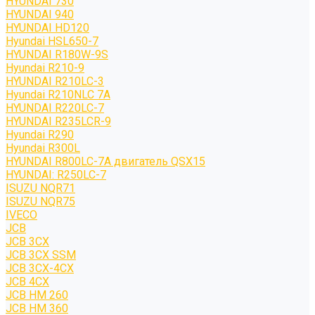
HYUNDAI 730
HYUNDAI 940
HYUNDAI HD120
Hyundai HSL650-7
HYUNDAI R180W-9S
Hyundai R210-9
HYUNDAI R210LC-3
Hyundai R210NLC 7A
HYUNDAI R220LC-7
HYUNDAI R235LCR-9
Hyundai R290
Hyundai R300L
HYUNDAI R800LC-7A двигатель QSX15
HYUNDAI: R250LC-7
ISUZU NQR71
ISUZU NQR75
IVECO
JCB
JCB 3CX
JCB 3CX SSM
JCB 3CX-4CX
JCB 4CX
JCB HM 260
JCB HM 360