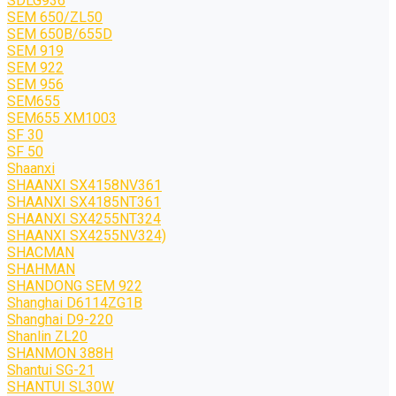
SDLG936
SEM 650/ZL50
SEM 650B/655D
SEM 919
SEM 922
SEM 956
SEM655
SEM655 XM1003
SF 30
SF 50
Shaanxi
SHAANXI SX4158NV361
SHAANXI SX4185NT361
SHAANXI SX4255NT324
SHAANXI SX4255NV324)
SHACMAN
SHAHMAN
SHANDONG SEM 922
Shanghai D6114ZG1B
Shanghai D9-220
Shanlin ZL20
SHANMON 388H
Shantui SG-21
SHANTUI SL30W