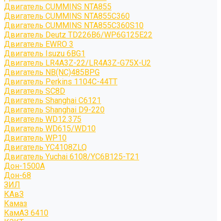
Двигатель CUMMINS NTA855
Двигатель CUMMINS NTA855C360
Двигатель CUMMINS NTA855C360S10
Двигатель Deutz TD226B6/WP6G125E22
Двигатель EWRO 3
Двигатель Isuzu 6BG1
Двигатель LR4A3Z-22/LR4A3Z-G75X-U2
Двигатель NB(NC)485BPG
Двигатель Perkins 1104C-44TT
Двигатель SC8D
Двигатель Shanghai C6121
Двигатель Shanghai D9-220
Двигатель WD12.375
Двигатель WD615/WD10
Двигатель WP10
Двигатель YC4108ZLQ
Двигатель Yuchai 6108/YC6B125-T21
Дон-1500А
Дон-68
ЗИЛ
КАвЗ
Камаз
КамАЗ 6410