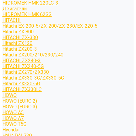
HIDROMEK HMK 220LC-3
Двигатели
HIDROMEK HMK 62SS
HITACHI
Hitachi EX-200-5/ZX-200/ZX-230/EX-220-5
Hitachi ZX 800
HITACHI ZX-330
Hitachi ZX120
Hitachi ZX200-3
Hitachi ZX200/210/230/240
HITACHI ZX240-3
HITACHI ZX240-5G
Hitachi ZX270/ZX330
Hitachi ZX330-3G/ZX330-5G
Hitachi ZX330-5G
HITACHI ZX330LC
HOWO
HOWO (EURO 2)
HOWO (EURO 3)
HOWO A5
HOWO A7
HOWO T5G
Hyundai
HYUNDAI 730