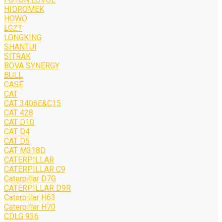
HIDROMEK
HOWO
LGZT
LONGKING
SHANTUI
SITRAK
BOVA SYNERGY
BULL
CASE
CAT
CAT 3406E&C15
CAT 428
CAT D10
CAT D4
CAT D5
CAT M318D
CATERPILLAR
CATERPILLAR C9
Caterpillar D7G
CATERPILLAR D9R
Caterpillar H63
Caterpillar H70
CDLG 936