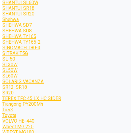
SHANTUI SL60W
SHANTUI SR18
SHANTUI SR20
Shehwa
SHEHWA SD7
SHEHWA SD8
SHEHWA TY165
SHEHWA TY165-2
SINOMACH T80-3
SITRAK T5G
SL-50
SL30W
SL50W
SL60W
SOLARIS VACANZA
SR12. SR18
SR20
TEREX TFC 45 LX HC SIDER
Tiangong PY200Mh
Tier3
Toyota
VOLVO HB-440
Wbest MG 220
WBEST MG180