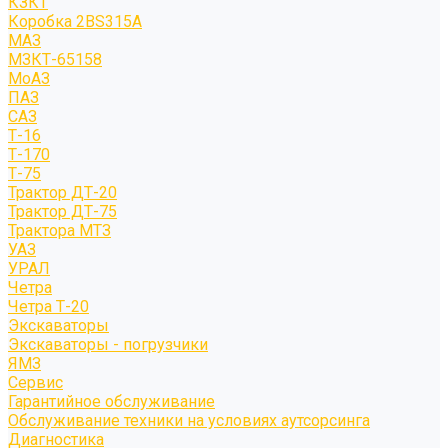
КЗКТ
Коробка 2BS315A
МАЗ
МЗКТ-65158
МоАЗ
ПАЗ
САЗ
Т-16
Т-170
Т-75
Трактор ДТ-20
Трактор ДТ-75
Трактора МТЗ
УАЗ
УРАЛ
Четра
Четра Т-20
Экскаваторы
Экскаваторы - погрузчики
ЯМЗ
Сервис
Гарантийное обслуживание
Обслуживание техники на условиях аутсорсинга
Диагностика