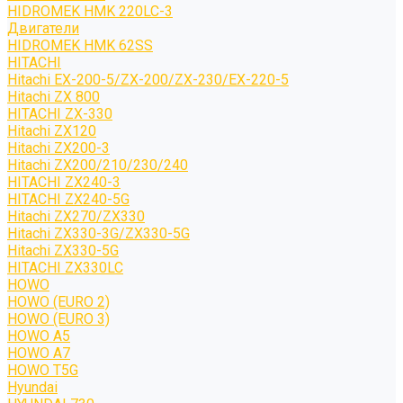
HIDROMEK HMK 220LC-3
Двигатели
HIDROMEK HMK 62SS
HITACHI
Hitachi EX-200-5/ZX-200/ZX-230/EX-220-5
Hitachi ZX 800
HITACHI ZX-330
Hitachi ZX120
Hitachi ZX200-3
Hitachi ZX200/210/230/240
HITACHI ZX240-3
HITACHI ZX240-5G
Hitachi ZX270/ZX330
Hitachi ZX330-3G/ZX330-5G
Hitachi ZX330-5G
HITACHI ZX330LC
HOWO
HOWO (EURO 2)
HOWO (EURO 3)
HOWO A5
HOWO A7
HOWO T5G
Hyundai