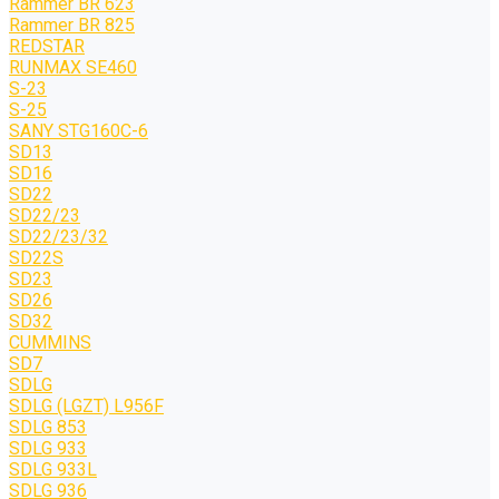
Rammer BR 623
Rammer BR 825
REDSTAR
RUNMAX SE460
S-23
S-25
SANY STG160C-6
SD13
SD16
SD22
SD22/23
SD22/23/32
SD22S
SD23
SD26
SD32
CUMMINS
SD7
SDLG
SDLG (LGZT) L956F
SDLG 853
SDLG 933
SDLG 933L
SDLG 936