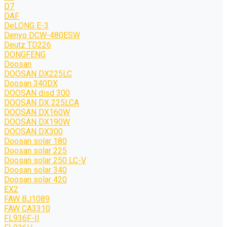
D7
DAF
DeLONG Е-3
Denyo DCW-480ESW
Deutz TD226
DONGFENG
Doosan
DOOSAN DX225LC
Doosan 340DX
DOOSAN disd 300
DOOSAN DX 225LCA
DOOSAN DX160W
DOOSAN DX190W
DOOSAN DX300
Doosan solar 180
Doosan solar 225
Doosan solar 250 LC-V
Doosan solar 340
Doosan solar 420
EX2
FAW BJ1089
FAW CA3310
FL936F-II