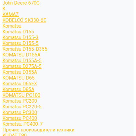
John Deere 670G
K
KAMAZ
KOBELCO SK330-6E
Komatsu
Komatsu D155
Komatsu D155-3
Komatsu D155-5
Komatsu D155-D355
KOMATSU D155A
Komatsu D155A-5
Komatsu D275A-5
Komatsu D355A
KOMATSU D65
Komatsu D65EX
Komatsu D85A
KOMATSU PC100
Komatsu PC200
Komatsu PC220-5
Komatsu PC300
Komatsu PC400
Komatsu; PC400-7
Прочие производители техники
KUDAT T80