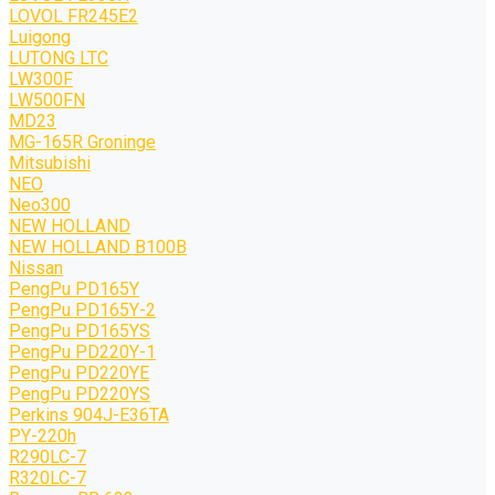
LOVOL FR245E2
Luigong
LUTONG LTC
LW300F
LW500FN
MD23
MG-165R Groninge
Mitsubishi
NEO
Neo300
NEW HOLLAND
NEW HOLLAND B100B
Nissan
PengPu PD165Y
PengPu PD165Y-2
PengPu PD165YS
PengPu PD220Y-1
PengPu PD220YE
PengPu PD220YS
Perkins 904J-E36TA
PY-220h
R290LC-7
R320LC-7