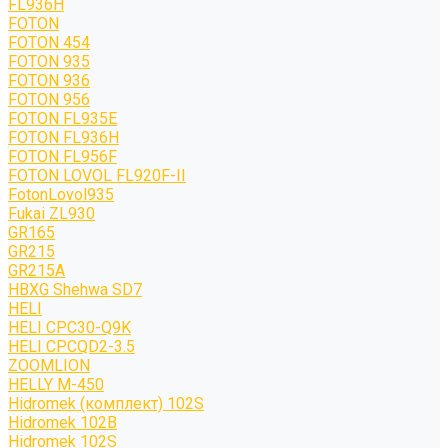
FL936H
FOTON
FOTON 454
FOTON 935
FOTON 936
FOTON 956
FOTON FL935E
FOTON FL936H
FOTON FL956F
FOTON LOVOL FL920F-II
FotonLovol935
Fukai ZL930
GR165
GR215
GR215A
HBXG Shehwa SD7
HELI
HELI CPC30-Q9K
HELI CPCQD2-3.5
ZOOMLION
HELLY M-450
Hidromek (комплект) 102S
Hidromek 102B
Hidromek 102S