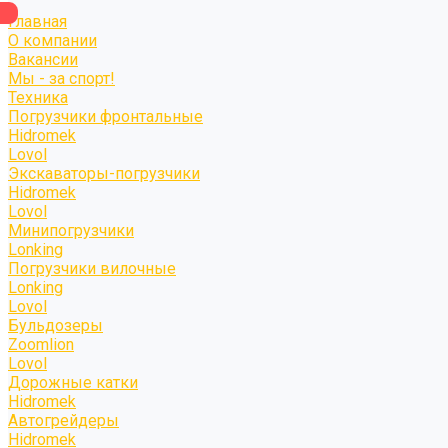
Главная
О компании
Вакансии
Мы - за спорт!
Техника
Погрузчики фронтальные
Hidromek
Lovol
Экскаваторы-погрузчики
Hidromek
Lovol
Минипогрузчики
Lonking
Погрузчики вилочные
Lonking
Lovol
Бульдозеры
Zoomlion
Lovol
Дорожные катки
Hidromek
Автогрейдеры
Hidromek