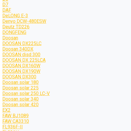
D7
DAF
DeLONG Е-3
Denyo DCW-480ESW
Deutz TD226
DONGFENG
Doosan
DOOSAN DX225LC
Doosan 340DX
DOOSAN disd 300
DOOSAN DX 225LCA
DOOSAN DX160W
DOOSAN DX190W
DOOSAN DX300
Doosan solar 180
Doosan solar 225
Doosan solar 250 LC-V
Doosan solar 340
Doosan solar 420
EX2
FAW BJ1089
FAW CA3310
FL936F-II