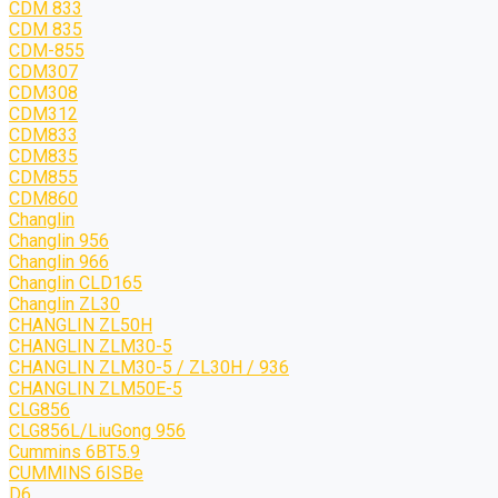
CDM 833
CDM 835
CDM-855
CDM307
CDM308
CDM312
CDM833
CDM835
CDM855
CDM860
Changlin
Changlin 956
Changlin 966
Changlin CLD165
Changlin ZL30
CHANGLIN ZL50H
CHANGLIN ZLM30-5
CHANGLIN ZLM30-5 / ZL30H / 936
CHANGLIN ZLM50E-5
CLG856
CLG856L/LiuGong 956
Cummins 6BT5.9
CUMMINS 6ISBe
D6