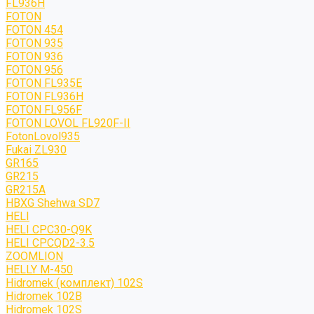
FL936H
FOTON
FOTON 454
FOTON 935
FOTON 936
FOTON 956
FOTON FL935E
FOTON FL936H
FOTON FL956F
FOTON LOVOL FL920F-II
FotonLovol935
Fukai ZL930
GR165
GR215
GR215A
HBXG Shehwa SD7
HELI
HELI CPC30-Q9K
HELI CPCQD2-3.5
ZOOMLION
HELLY M-450
Hidromek (комплект) 102S
Hidromek 102B
Hidromek 102S