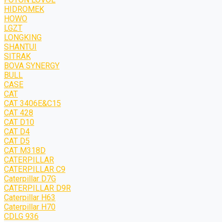
HIDROMEK
HOWO
LGZT
LONGKING
SHANTUI
SITRAK
BOVA SYNERGY
BULL
CASE
CAT
CAT 3406E&C15
CAT 428
CAT D10
CAT D4
CAT D5
CAT M318D
CATERPILLAR
CATERPILLAR C9
Caterpillar D7G
CATERPILLAR D9R
Caterpillar H63
Caterpillar H70
CDLG 936