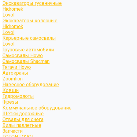
Экскаваторы гусеничные
Hidromek
Lovol
Экскаваторы колесные
Hidromek
Lovol
Карьерные самосвалы
Lovol
Грузовые автомобили
Самосвалы Howo
Самосвалы Shacman
Тягачи Howo
Автокраны
Zoomlion
Навесное оборудование
Ковши
Гидромолоты
Фрезы
Коммунальное оборудование
Щетки дорожные
Отвалы для снега
Вилы паллетные
Запчасти
FOTON LOVOL