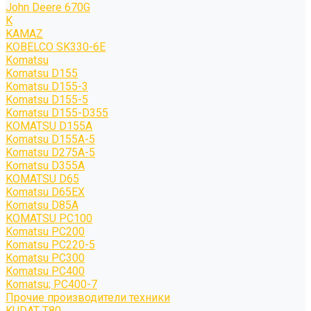
John Deere 670G
K
KAMAZ
KOBELCO SK330-6E
Komatsu
Komatsu D155
Komatsu D155-3
Komatsu D155-5
Komatsu D155-D355
KOMATSU D155A
Komatsu D155A-5
Komatsu D275A-5
Komatsu D355A
KOMATSU D65
Komatsu D65EX
Komatsu D85A
KOMATSU PC100
Komatsu PC200
Komatsu PC220-5
Komatsu PC300
Komatsu PC400
Komatsu; PC400-7
Прочие производители техники
KUDAT T80