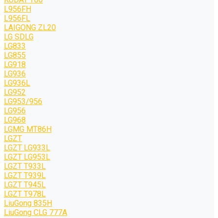
L956FH
L956FL
LAIGONG ZL20
LG SDLG
LG833
LG855
LG918
LG936
LG936L
LG952
LG953/956
LG956
LG968
LGMG MT86H
LGZT
LGZT LG933L
LGZT LG953L
LGZT T933L
LGZT T939L
LGZT T945L
LGZT T978L
LiuGong 835H
LiuGong CLG 777A