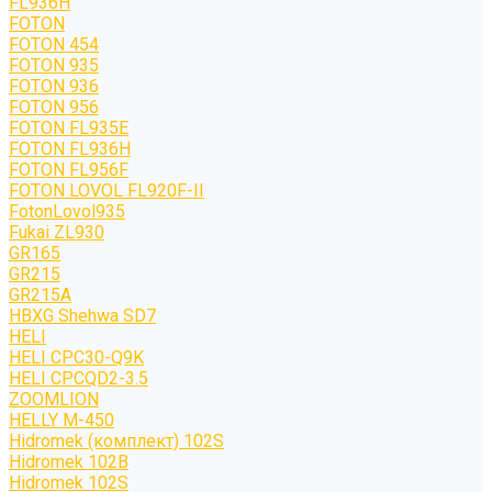
FL936H
FOTON
FOTON 454
FOTON 935
FOTON 936
FOTON 956
FOTON FL935E
FOTON FL936H
FOTON FL956F
FOTON LOVOL FL920F-II
FotonLovol935
Fukai ZL930
GR165
GR215
GR215A
HBXG Shehwa SD7
HELI
HELI CPC30-Q9K
HELI CPCQD2-3.5
ZOOMLION
HELLY M-450
Hidromek (комплект) 102S
Hidromek 102B
Hidromek 102S