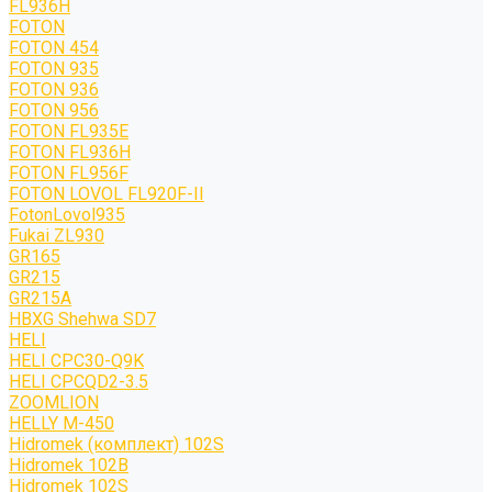
FL936H
FOTON
FOTON 454
FOTON 935
FOTON 936
FOTON 956
FOTON FL935E
FOTON FL936H
FOTON FL956F
FOTON LOVOL FL920F-II
FotonLovol935
Fukai ZL930
GR165
GR215
GR215A
HBXG Shehwa SD7
HELI
HELI CPC30-Q9K
HELI CPCQD2-3.5
ZOOMLION
HELLY M-450
Hidromek (комплект) 102S
Hidromek 102B
Hidromek 102S