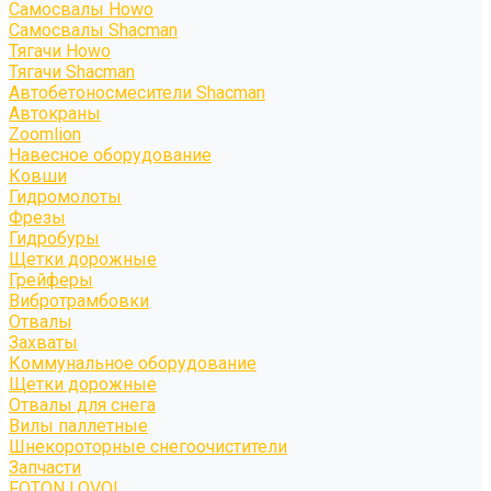
Самосвалы Howo
Самосвалы Shacman
Тягачи Howo
Тягачи Shacman
Автобетоносмесители Shacman
Автокраны
Zoomlion
Навесное оборудование
Ковши
Гидромолоты
Фрезы
Гидробуры
Щетки дорожные
Грейферы
Вибротрамбовки
Отвалы
Захваты
Коммунальное оборудование
Щетки дорожные
Отвалы для снега
Вилы паллетные
Шнекороторные снегоочистители
Запчасти
FOTON LOVOL