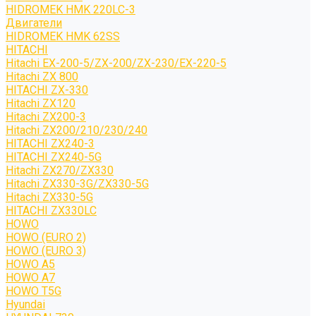
HIDROMEK HMK 220LC-3
Двигатели
HIDROMEK HMK 62SS
HITACHI
Hitachi EX-200-5/ZX-200/ZX-230/EX-220-5
Hitachi ZX 800
HITACHI ZX-330
Hitachi ZX120
Hitachi ZX200-3
Hitachi ZX200/210/230/240
HITACHI ZX240-3
HITACHI ZX240-5G
Hitachi ZX270/ZX330
Hitachi ZX330-3G/ZX330-5G
Hitachi ZX330-5G
HITACHI ZX330LC
HOWO
HOWO (EURO 2)
HOWO (EURO 3)
HOWO A5
HOWO A7
HOWO T5G
Hyundai