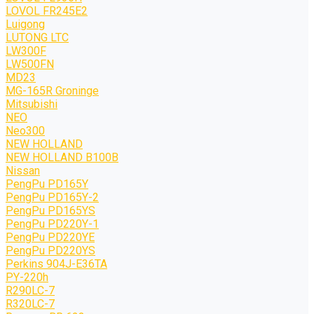
LOVOL FR245E2
Luigong
LUTONG LTC
LW300F
LW500FN
MD23
MG-165R Groninge
Mitsubishi
NEO
Neo300
NEW HOLLAND
NEW HOLLAND B100B
Nissan
PengPu PD165Y
PengPu PD165Y-2
PengPu PD165YS
PengPu PD220Y-1
PengPu PD220YE
PengPu PD220YS
Perkins 904J-E36TA
PY-220h
R290LC-7
R320LC-7