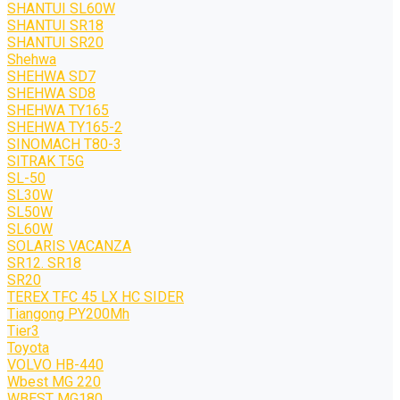
SHANTUI SL60W
SHANTUI SR18
SHANTUI SR20
Shehwa
SHEHWA SD7
SHEHWA SD8
SHEHWA TY165
SHEHWA TY165-2
SINOMACH T80-3
SITRAK T5G
SL-50
SL30W
SL50W
SL60W
SOLARIS VACANZA
SR12. SR18
SR20
TEREX TFC 45 LX HC SIDER
Tiangong PY200Mh
Tier3
Toyota
VOLVO HB-440
Wbest MG 220
WBEST MG180