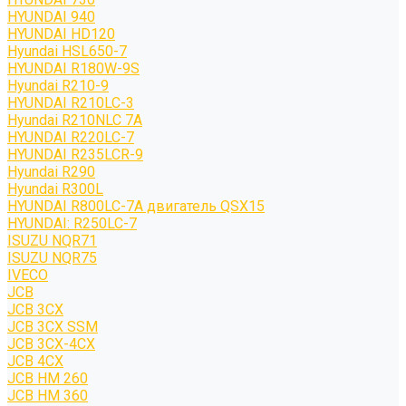
HYUNDAI 940
HYUNDAI HD120
Hyundai HSL650-7
HYUNDAI R180W-9S
Hyundai R210-9
HYUNDAI R210LC-3
Hyundai R210NLC 7A
HYUNDAI R220LC-7
HYUNDAI R235LCR-9
Hyundai R290
Hyundai R300L
HYUNDAI R800LC-7A двигатель QSX15
HYUNDAI: R250LC-7
ISUZU NQR71
ISUZU NQR75
IVECO
JCB
JCB 3CX
JCB 3CX SSM
JCB 3CX-4CX
JCB 4CX
JCB HM 260
JCB HM 360