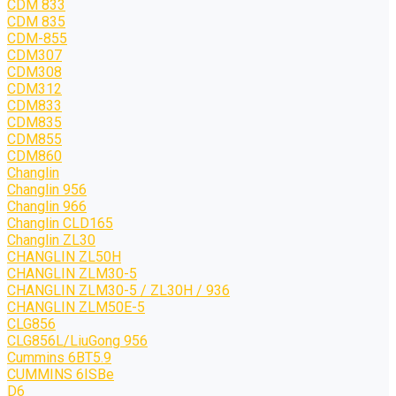
CDM 833
CDM 835
CDM-855
CDM307
CDM308
CDM312
CDM833
CDM835
CDM855
CDM860
Changlin
Changlin 956
Changlin 966
Changlin CLD165
Changlin ZL30
CHANGLIN ZL50H
CHANGLIN ZLM30-5
CHANGLIN ZLM30-5 / ZL30H / 936
CHANGLIN ZLM50E-5
CLG856
CLG856L/LiuGong 956
Cummins 6BT5.9
CUMMINS 6ISBe
D6