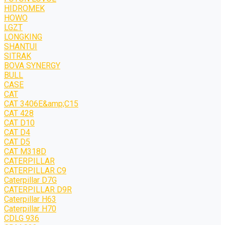
HIDROMEK
HOWO
LGZT
LONGKING
SHANTUI
SITRAK
BOVA SYNERGY
BULL
CASE
CAT
CAT 3406E&amp;C15
CAT 428
CAT D10
CAT D4
CAT D5
CAT M318D
CATERPILLAR
CATERPILLAR C9
Caterpillar D7G
CATERPILLAR D9R
Caterpillar H63
Caterpillar H70
CDLG 936