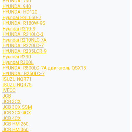
HYUNDAI 730
HYUNDAI 940
HYUNDAI HD120
Hyundai HSL650-7
HYUNDAI R180W-9S
Hyundai R210-9
HYUNDAI R210LC-3
Hyundai R210NLC 7A
HYUNDAI R220LC-7
HYUNDAI R235LCR-9
Hyundai R290
Hyundai R300L
HYUNDAI R800LC-7A двигатель QSX15
HYUNDAI: R250LC-7
ISUZU NQR71
ISUZU NQR75
IVECO
JCB
JCB 3CX
JCB 3CX SSM
JCB 3CX-4CX
JCB 4CX
JCB HM 260
JCB HM 360