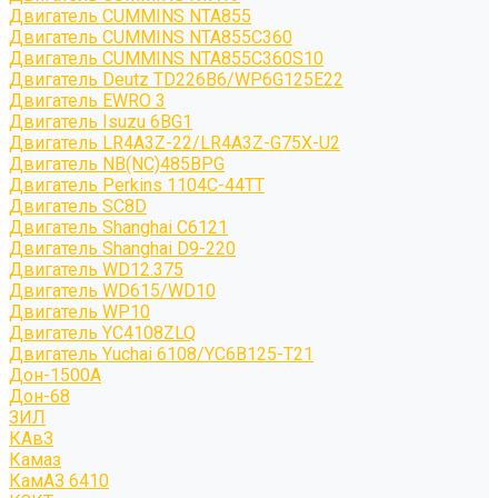
Двигатель CUMMINS NTA855
Двигатель CUMMINS NTA855C360
Двигатель CUMMINS NTA855C360S10
Двигатель Deutz TD226B6/WP6G125E22
Двигатель EWRO 3
Двигатель Isuzu 6BG1
Двигатель LR4A3Z-22/LR4A3Z-G75X-U2
Двигатель NB(NC)485BPG
Двигатель Perkins 1104C-44TT
Двигатель SC8D
Двигатель Shanghai C6121
Двигатель Shanghai D9-220
Двигатель WD12.375
Двигатель WD615/WD10
Двигатель WP10
Двигатель YC4108ZLQ
Двигатель Yuchai 6108/YC6B125-T21
Дон-1500А
Дон-68
ЗИЛ
КАвЗ
Камаз
КамАЗ 6410