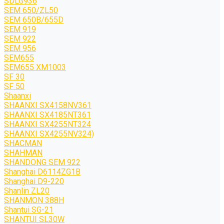
SDLG936
SEM 650/ZL50
SEM 650B/655D
SEM 919
SEM 922
SEM 956
SEM655
SEM655 XM1003
SF 30
SF 50
Shaanxi
SHAANXI SX4158NV361
SHAANXI SX4185NT361
SHAANXI SX4255NT324
SHAANXI SX4255NV324)
SHACMAN
SHAHMAN
SHANDONG SEM 922
Shanghai D6114ZG1B
Shanghai D9-220
Shanlin ZL20
SHANMON 388H
Shantui SG-21
SHANTUI SL30W