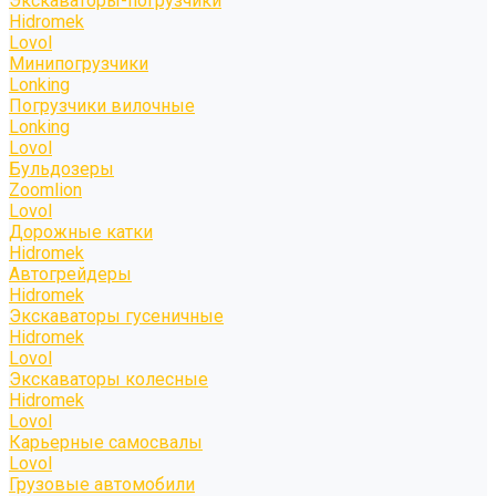
Экскаваторы-погрузчики
Hidromek
Lovol
Минипогрузчики
Lonking
Погрузчики вилочные
Lonking
Lovol
Бульдозеры
Zoomlion
Lovol
Дорожные катки
Hidromek
Автогрейдеры
Hidromek
Экскаваторы гусеничные
Hidromek
Lovol
Экскаваторы колесные
Hidromek
Lovol
Карьерные самосвалы
Lovol
Грузовые автомобили