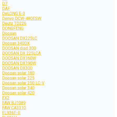
D7
DAF
DeLONG Е-3
Denyo DCW-480ESW
Deutz TD226
DONGFENG
Doosan
DOOSAN DX225LC
Doosan 340DX
DOOSAN disd 300
DOOSAN DX 225LCA
DOOSAN DX160W
DOOSAN DX190W
DOOSAN DX300
Doosan solar 180
Doosan solar 225
Doosan solar 250 LC-V
Doosan solar 340
Doosan solar 420
EX2
FAW BJ1089
FAW CA3310
FL936F-II