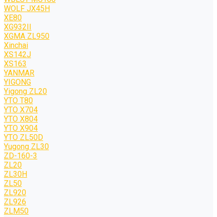
WOLF JХ45H
XE80
XG932II
XGMA ZL950
Xinchai
XS142J
XS163
YANMAR
YIGONG
Yigong ZL20
YTO T80
YTO X704
YTO X804
YTO X904
YTO ZL50D
Yugong ZL30
ZD-160-3
ZL20
ZL30H
ZL50
ZL920
ZL926
ZLM50