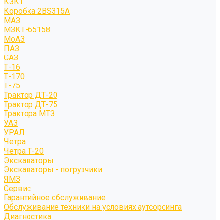
КЗКТ
Коробка 2BS315A
МАЗ
МЗКТ-65158
МоАЗ
ПАЗ
САЗ
Т-16
Т-170
Т-75
Трактор ДТ-20
Трактор ДТ-75
Трактора МТЗ
УАЗ
УРАЛ
Четра
Четра Т-20
Экскаваторы
Экскаваторы - погрузчики
ЯМЗ
Сервис
Гарантийное обслуживание
Обслуживание техники на условиях аутсорсинга
Диагностика