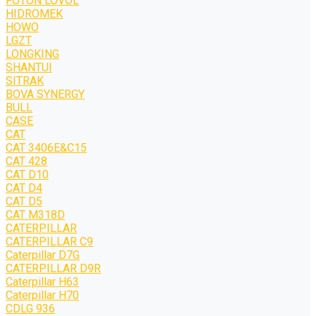
FOTON LOVOL
HIDROMEK
HOWO
LGZT
LONGKING
SHANTUI
SITRAK
BOVA SYNERGY
BULL
CASE
CAT
CAT 3406E&C15
CAT 428
CAT D10
CAT D4
CAT D5
CAT M318D
CATERPILLAR
CATERPILLAR C9
Caterpillar D7G
CATERPILLAR D9R
Caterpillar H63
Caterpillar H70
CDLG 936