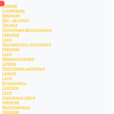
Главная
О компании
Вакансии
Мы - за спорт!
Техника
Погрузчики фронтальные
Hidromek
Lovol
Экскаваторы-погрузчики
Hidromek
Lovol
Минипогрузчики
Lonking
Погрузчики вилочные
Lonking
Lovol
Бульдозеры
Zoomlion
Lovol
Дорожные катки
Hidromek
Автогрейдеры
Hidromek