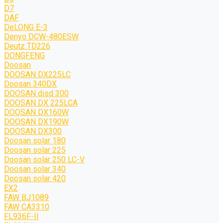
D7
DAF
DeLONG Е-3
Denyo DCW-480ESW
Deutz TD226
DONGFENG
Doosan
DOOSAN DX225LC
Doosan 340DX
DOOSAN disd 300
DOOSAN DX 225LCA
DOOSAN DX160W
DOOSAN DX190W
DOOSAN DX300
Doosan solar 180
Doosan solar 225
Doosan solar 250 LC-V
Doosan solar 340
Doosan solar 420
EX2
FAW BJ1089
FAW CA3310
FL936F-II