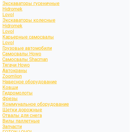
Экскаваторы гусеничные
Hidromek
Lovol
Экскаваторы колесные
Hidromek
Lovol
Карьерные самосвалы
Lovol
Грузовые автомобили
Самосвалы Howo
Самосвалы Shacman
Тягачи Howo
Автокраны
Zoomlion
Навесное оборудование
Ковши
Гидромолоты
Фрезы
Коммунальное оборудование
Щетки дорожные
Отвалы для снега
Вилы паллетные
Запчасти