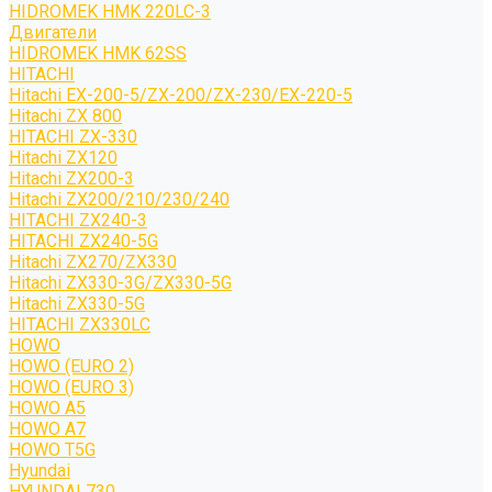
HIDROMEK HMK 220LC-3
Двигатели
HIDROMEK HMK 62SS
HITACHI
Hitachi EX-200-5/ZX-200/ZX-230/EX-220-5
Hitachi ZX 800
HITACHI ZX-330
Hitachi ZX120
Hitachi ZX200-3
Hitachi ZX200/210/230/240
HITACHI ZX240-3
HITACHI ZX240-5G
Hitachi ZX270/ZX330
Hitachi ZX330-3G/ZX330-5G
Hitachi ZX330-5G
HITACHI ZX330LC
HOWO
HOWO (EURO 2)
HOWO (EURO 3)
HOWO A5
HOWO A7
HOWO T5G
Hyundai
HYUNDAI 730