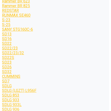
Rammer BR 623
Rammer BR 825
REDSTAR
RUNMAX SE460
S-23
S-25
SANY STG160C-6
SD13
SD16
SD22
SD22/23
SD22/23/32
SD22S
SD23
SD26
SD32
CUMMINS
SD7
SDLG
SDLG (LGZT) L956F
SDLG 853
SDLG 933
SDLG 933L
SDLG 936