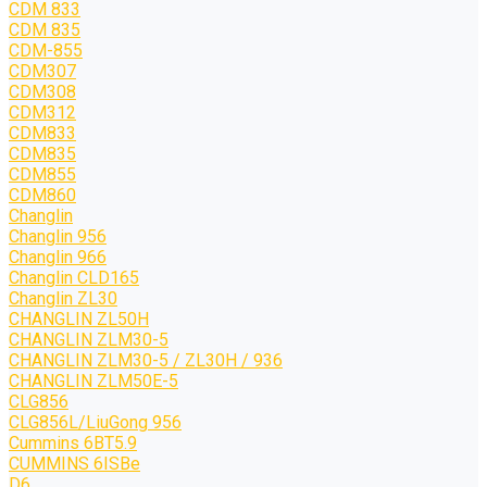
CDM 833
CDM 835
CDM-855
CDM307
CDM308
CDM312
CDM833
CDM835
CDM855
CDM860
Changlin
Changlin 956
Changlin 966
Changlin CLD165
Changlin ZL30
CHANGLIN ZL50H
CHANGLIN ZLM30-5
CHANGLIN ZLM30-5 / ZL30H / 936
CHANGLIN ZLM50E-5
CLG856
CLG856L/LiuGong 956
Cummins 6BT5.9
CUMMINS 6ISBe
D6