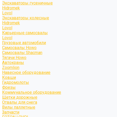
Экскаваторы гусеничные
Hidromek
Lovol
Экскаваторы колесные
Hidromek
Lovol
Карьерные самосвалы
Lovol
Грузовые автомобили
Самосвалы Howo
Самосвалы Shacman
Тягачи Howo
Автокраны
Zoomlion
Навесное оборудование
Ковши
Гидромолоты
Фрезы
Коммунальное оборудование
Щетки дорожные
Отвалы для снега
Вилы паллетные
Запчасти