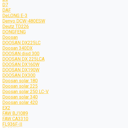
D7
DAF
DeLONG Е-3
Denyo DCW-480ESW
Deutz TD226
DONGFENG
Doosan
DOOSAN DX225LC
Doosan 340DX
DOOSAN disd 300
DOOSAN DX 225LCA
DOOSAN DX160W
DOOSAN DX190W
DOOSAN DX300
Doosan solar 180
Doosan solar 225
Doosan solar 250 LC-V
Doosan solar 340
Doosan solar 420
EX2
FAW BJ1089
FAW CA3310
FL936F-II