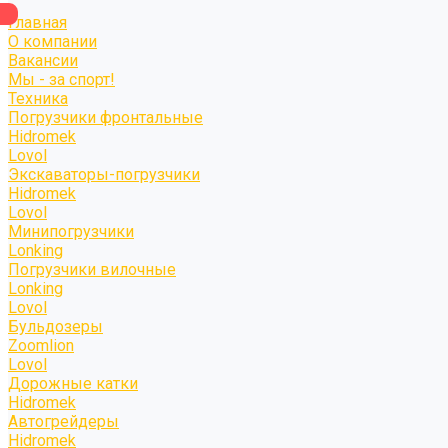
Главная
О компании
Вакансии
Мы - за спорт!
Техника
Погрузчики фронтальные
Hidromek
Lovol
Экскаваторы-погрузчики
Hidromek
Lovol
Минипогрузчики
Lonking
Погрузчики вилочные
Lonking
Lovol
Бульдозеры
Zoomlion
Lovol
Дорожные катки
Hidromek
Автогрейдеры
Hidromek