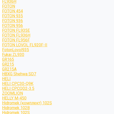
FL936H
FOTON
FOTON 454
FOTON 935
FOTON 936
FOTON 956
FOTON FL935E
FOTON FL936H
FOTON FL956F
FOTON LOVOL FL920F-II
FotonLovol935
Fukai ZL930
GR165
GR215
GR215A
HBXG Shehwa SD7
HELI
HELI CPC30-Q9K
HELI CPCQD2-3.5
ZOOMLION
HELLY M-450
Hidromek (комплект) 102S
Hidromek 102B
Hidromek 102S