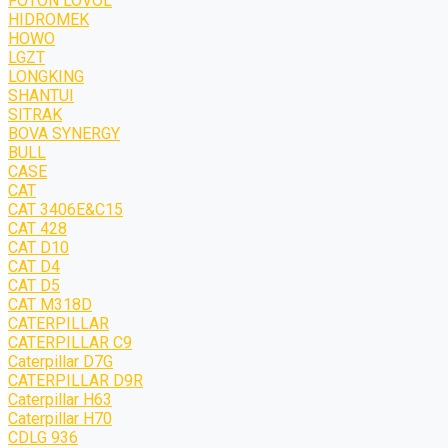
FOTON LOVOL
HIDROMEK
HOWO
LGZT
LONGKING
SHANTUI
SITRAK
BOVA SYNERGY
BULL
CASE
CAT
CAT 3406E&C15
CAT 428
CAT D10
CAT D4
CAT D5
CAT M318D
CATERPILLAR
CATERPILLAR C9
Caterpillar D7G
CATERPILLAR D9R
Caterpillar H63
Caterpillar H70
CDLG 936