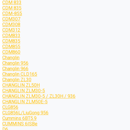
CDM 833
CDM 835
CDM-855
CDM307
CDM308
CDM312
CDM833
CDM835
CDM855
CDM860
Changlin
Changlin 956
Changlin 966
Changlin CLD165
Changlin ZL30
CHANGLIN ZL50H
CHANGLIN ZLM30-5
CHANGLIN ZLM30-5 / ZL30H / 936
CHANGLIN ZLM50E-5
CLG856
CLG856L/LiuGong 956
Cummins 6BT5.9
CUMMINS 6ISBe
D6