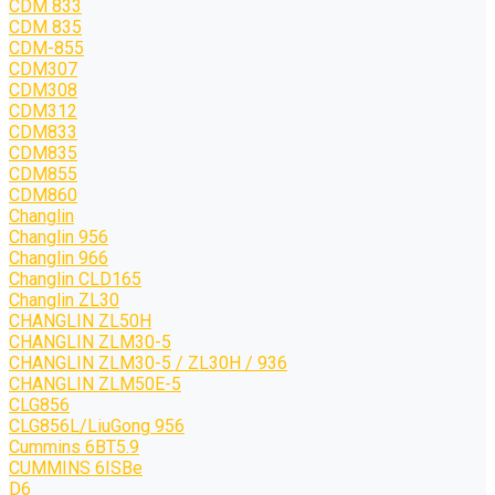
CDM 833
CDM 835
CDM-855
CDM307
CDM308
CDM312
CDM833
CDM835
CDM855
CDM860
Changlin
Changlin 956
Changlin 966
Changlin CLD165
Changlin ZL30
CHANGLIN ZL50H
CHANGLIN ZLM30-5
CHANGLIN ZLM30-5 / ZL30H / 936
CHANGLIN ZLM50E-5
CLG856
CLG856L/LiuGong 956
Cummins 6BT5.9
CUMMINS 6ISBe
D6