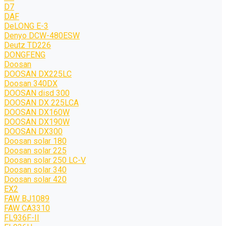
D7
DAF
DeLONG Е-3
Denyo DCW-480ESW
Deutz TD226
DONGFENG
Doosan
DOOSAN DX225LC
Doosan 340DX
DOOSAN disd 300
DOOSAN DX 225LCA
DOOSAN DX160W
DOOSAN DX190W
DOOSAN DX300
Doosan solar 180
Doosan solar 225
Doosan solar 250 LC-V
Doosan solar 340
Doosan solar 420
EX2
FAW BJ1089
FAW CA3310
FL936F-II