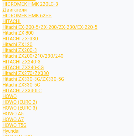
HIDROMEK HMK 220LC-3
Двигатели
HIDROMEK HMK 62SS
HITACHI
Hitachi EX-200-5/ZX-200/ZX-230/EX-220-5
Hitachi ZX 800
HITACHI ZX-330
Hitachi ZX120
Hitachi ZX200-3
Hitachi ZX200/210/230/240
HITACHI ZX240-3
HITACHI ZX240-5G
Hitachi ZX270/ZX330
Hitachi ZX330-3G/ZX330-5G
Hitachi ZX330-5G
HITACHI ZX330LC
HOWO
HOWO (EURO 2)
HOWO (EURO 3)
HOWO A5
HOWO A7
HOWO T5G
Hyundai