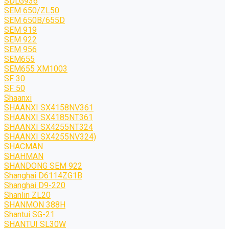
SDLG936
SEM 650/ZL50
SEM 650B/655D
SEM 919
SEM 922
SEM 956
SEM655
SEM655 XM1003
SF 30
SF 50
Shaanxi
SHAANXI SX4158NV361
SHAANXI SX4185NT361
SHAANXI SX4255NT324
SHAANXI SX4255NV324)
SHACMAN
SHAHMAN
SHANDONG SEM 922
Shanghai D6114ZG1B
Shanghai D9-220
Shanlin ZL20
SHANMON 388H
Shantui SG-21
SHANTUI SL30W