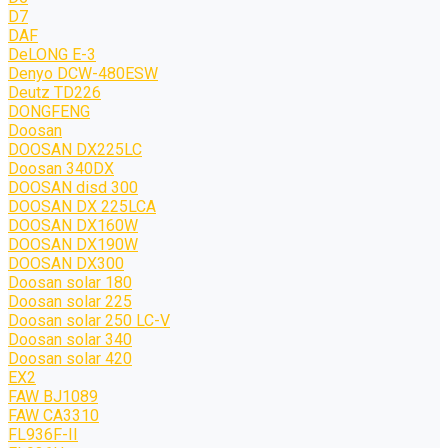
D7
DAF
DeLONG Е-3
Denyo DCW-480ESW
Deutz TD226
DONGFENG
Doosan
DOOSAN DX225LC
Doosan 340DX
DOOSAN disd 300
DOOSAN DX 225LCA
DOOSAN DX160W
DOOSAN DX190W
DOOSAN DX300
Doosan solar 180
Doosan solar 225
Doosan solar 250 LC-V
Doosan solar 340
Doosan solar 420
EX2
FAW BJ1089
FAW CA3310
FL936F-II