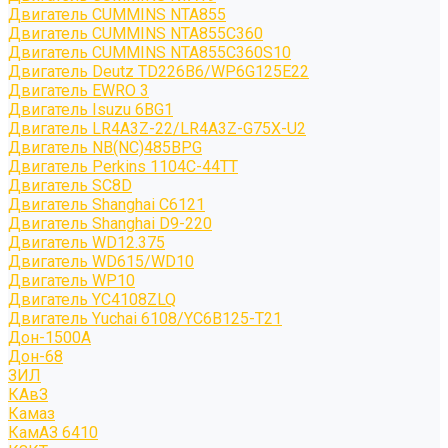
Двигатель CUMMINS NTA855
Двигатель CUMMINS NTA855C360
Двигатель CUMMINS NTA855C360S10
Двигатель Deutz TD226B6/WP6G125E22
Двигатель EWRO 3
Двигатель Isuzu 6BG1
Двигатель LR4A3Z-22/LR4A3Z-G75X-U2
Двигатель NB(NC)485BPG
Двигатель Perkins 1104C-44TT
Двигатель SC8D
Двигатель Shanghai C6121
Двигатель Shanghai D9-220
Двигатель WD12.375
Двигатель WD615/WD10
Двигатель WP10
Двигатель YC4108ZLQ
Двигатель Yuchai 6108/YC6B125-T21
Дон-1500А
Дон-68
ЗИЛ
КАвЗ
Камаз
КамАЗ 6410