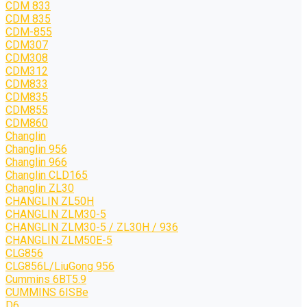
CDM 833
CDM 835
CDM-855
CDM307
CDM308
CDM312
CDM833
CDM835
CDM855
CDM860
Changlin
Changlin 956
Changlin 966
Changlin CLD165
Changlin ZL30
CHANGLIN ZL50H
CHANGLIN ZLM30-5
CHANGLIN ZLM30-5 / ZL30H / 936
CHANGLIN ZLM50E-5
CLG856
CLG856L/LiuGong 956
Cummins 6BT5.9
CUMMINS 6ISBe
D6