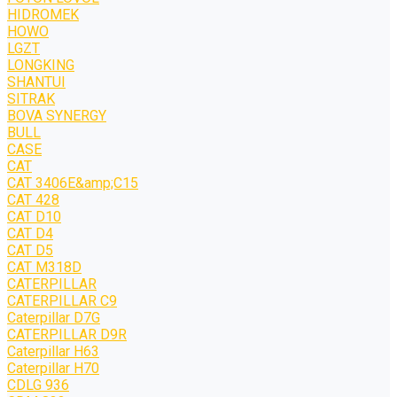
HIDROMEK
HOWO
LGZT
LONGKING
SHANTUI
SITRAK
BOVA SYNERGY
BULL
CASE
CAT
CAT 3406E&amp;C15
CAT 428
CAT D10
CAT D4
CAT D5
CAT M318D
CATERPILLAR
CATERPILLAR C9
Caterpillar D7G
CATERPILLAR D9R
Caterpillar H63
Caterpillar H70
CDLG 936