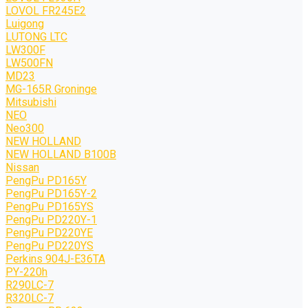
LOVOL FR245E2
Luigong
LUTONG LTC
LW300F
LW500FN
MD23
MG-165R Groninge
Mitsubishi
NEO
Neo300
NEW HOLLAND
NEW HOLLAND B100B
Nissan
PengPu PD165Y
PengPu PD165Y-2
PengPu PD165YS
PengPu PD220Y-1
PengPu PD220YE
PengPu PD220YS
Perkins 904J-E36TA
PY-220h
R290LC-7
R320LC-7