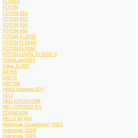
FL936H
FOTON
FOTON 454
FOTON 935
FOTON 936
FOTON 956
FOTON FL935E
FOTON FL936H
FOTON FL956F
FOTON LOVOL FL920F-II
FotonLovol935
Fukai ZL930
GR165
GR215
GR215A
HBXG Shehwa SD7
HELI
HELI CPC30-Q9K
HELI CPCQD2-3.5
ZOOMLION
HELLY M-450
Hidromek (комплект) 102S
Hidromek 102B
Hidromek 102S