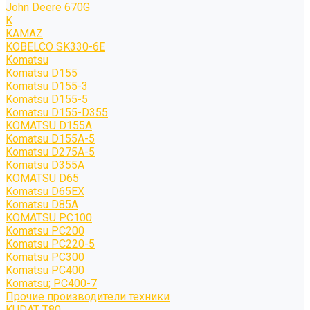
John Deere 670G
K
KAMAZ
KOBELCO SK330-6E
Komatsu
Komatsu D155
Komatsu D155-3
Komatsu D155-5
Komatsu D155-D355
KOMATSU D155A
Komatsu D155A-5
Komatsu D275A-5
Komatsu D355A
KOMATSU D65
Komatsu D65EX
Komatsu D85A
KOMATSU PC100
Komatsu PC200
Komatsu PC220-5
Komatsu PC300
Komatsu PC400
Komatsu; PC400-7
Прочие производители техники
KUDAT T80