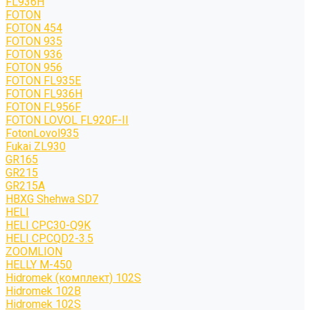
FL936H
FOTON
FOTON 454
FOTON 935
FOTON 936
FOTON 956
FOTON FL935E
FOTON FL936H
FOTON FL956F
FOTON LOVOL FL920F-II
FotonLovol935
Fukai ZL930
GR165
GR215
GR215A
HBXG Shehwa SD7
HELI
HELI CPC30-Q9K
HELI CPCQD2-3.5
ZOOMLION
HELLY M-450
Hidromek (комплект) 102S
Hidromek 102B
Hidromek 102S