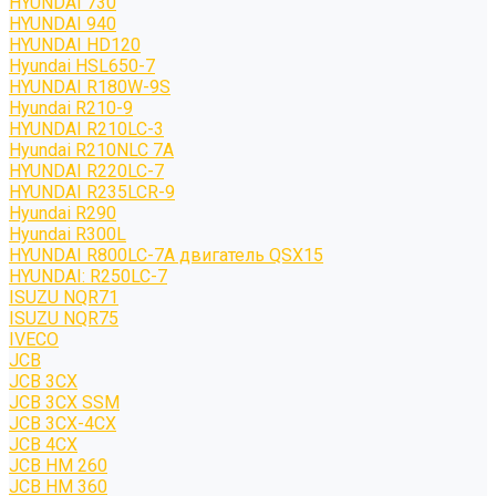
HYUNDAI 730
HYUNDAI 940
HYUNDAI HD120
Hyundai HSL650-7
HYUNDAI R180W-9S
Hyundai R210-9
HYUNDAI R210LC-3
Hyundai R210NLC 7A
HYUNDAI R220LC-7
HYUNDAI R235LCR-9
Hyundai R290
Hyundai R300L
HYUNDAI R800LC-7A двигатель QSX15
HYUNDAI: R250LC-7
ISUZU NQR71
ISUZU NQR75
IVECO
JCB
JCB 3CX
JCB 3CX SSM
JCB 3CX-4CX
JCB 4CX
JCB HM 260
JCB HM 360