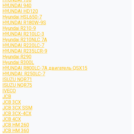
HYUNDAI 940
HYUNDAI HD120
Hyundai HSL650-7
HYUNDAI R180W-9S
Hyundai R210-9
HYUNDAI R210LC-3
Hyundai R210NLC 7A
HYUNDAI R220LC-7
HYUNDAI R235LCR-9
Hyundai R290
Hyundai R300L
HYUNDAI R800LC-7A двигатель QSX15
HYUNDAI: R250LC-7
ISUZU NQR71
ISUZU NQR75
IVECO
JCB
JCB 3CX
JCB 3CX SSM
JCB 3CX-4CX
JCB 4CX
JCB HM 260
JCB HM 360