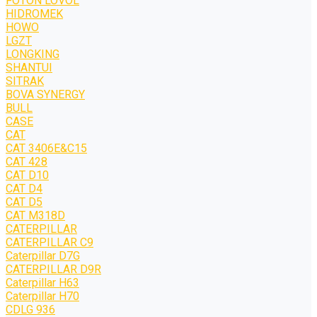
FOTON LOVOL
HIDROMEK
HOWO
LGZT
LONGKING
SHANTUI
SITRAK
BOVA SYNERGY
BULL
CASE
CAT
CAT 3406E&C15
CAT 428
CAT D10
CAT D4
CAT D5
CAT M318D
CATERPILLAR
CATERPILLAR C9
Caterpillar D7G
CATERPILLAR D9R
Caterpillar H63
Caterpillar H70
CDLG 936