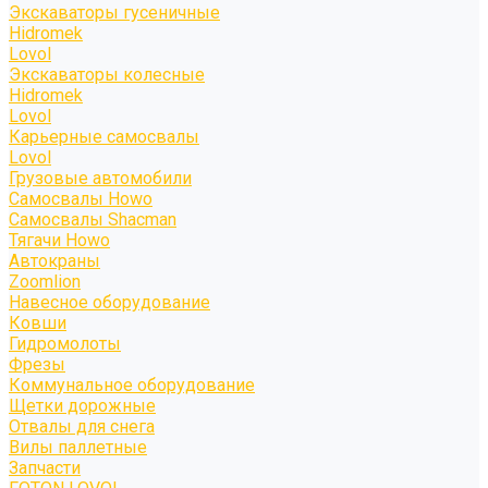
Экскаваторы гусеничные
Hidromek
Lovol
Экскаваторы колесные
Hidromek
Lovol
Карьерные самосвалы
Lovol
Грузовые автомобили
Самосвалы Howo
Самосвалы Shacman
Тягачи Howo
Автокраны
Zoomlion
Навесное оборудование
Ковши
Гидромолоты
Фрезы
Коммунальное оборудование
Щетки дорожные
Отвалы для снега
Вилы паллетные
Запчасти