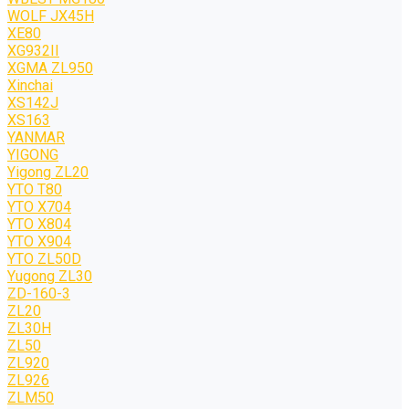
WOLF JХ45H
XE80
XG932II
XGMA ZL950
Xinchai
XS142J
XS163
YANMAR
YIGONG
Yigong ZL20
YTO T80
YTO X704
YTO X804
YTO X904
YTO ZL50D
Yugong ZL30
ZD-160-3
ZL20
ZL30H
ZL50
ZL920
ZL926
ZLM50