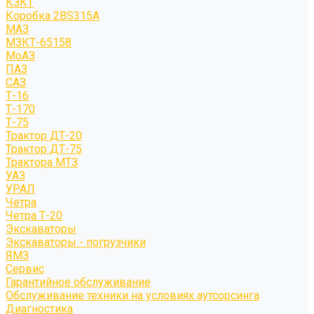
КЗКТ
Коробка 2BS315A
МАЗ
МЗКТ-65158
МоАЗ
ПАЗ
САЗ
Т-16
Т-170
Т-75
Трактор ДТ-20
Трактор ДТ-75
Трактора МТЗ
УАЗ
УРАЛ
Четра
Четра Т-20
Экскаваторы
Экскаваторы - погрузчики
ЯМЗ
Сервис
Гарантийное обслуживание
Обслуживание техники на условиях аутсорсинга
Диагностика