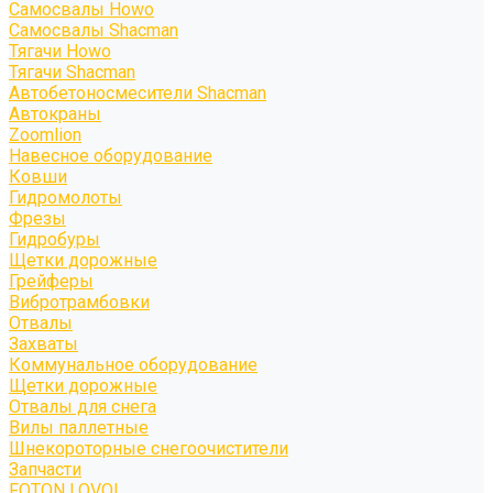
Самосвалы Howo
Самосвалы Shacman
Тягачи Howo
Тягачи Shacman
Автобетоносмесители Shacman
Автокраны
Zoomlion
Навесное оборудование
Ковши
Гидромолоты
Фрезы
Гидробуры
Щетки дорожные
Грейферы
Вибротрамбовки
Отвалы
Захваты
Коммунальное оборудование
Щетки дорожные
Отвалы для снега
Вилы паллетные
Шнекороторные снегоочистители
Запчасти
FOTON LOVOL