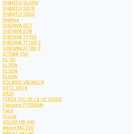
SHANTUI SL60W
SHANTUI SR18
SHANTUI SR20
Shehwa
SHEHWA SD7
SHEHWA SD8
SHEHWA TY165
SHEHWA TY165-2
SINOMACH T80-3
SITRAK T5G
SL-50
SL30W
SL50W
SL60W
SOLARIS VACANZA
SR12. SR18
SR20
TEREX TFC 45 LX HC SIDER
Tiangong PY200Mh
Tier3
Toyota
VOLVO HB-440
Wbest MG 220
WBEST MG180