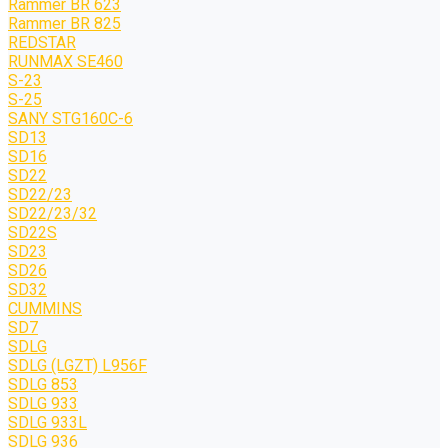
Rammer BR 623
Rammer BR 825
REDSTAR
RUNMAX SE460
S-23
S-25
SANY STG160C-6
SD13
SD16
SD22
SD22/23
SD22/23/32
SD22S
SD23
SD26
SD32
CUMMINS
SD7
SDLG
SDLG (LGZT) L956F
SDLG 853
SDLG 933
SDLG 933L
SDLG 936