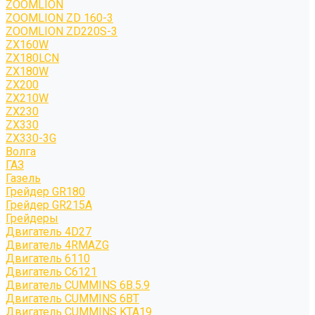
ZOOMLION
ZOOMLION ZD 160-3
ZOOMLION ZD220S-3
ZX160W
ZX180LCN
ZX180W
ZX200
ZX210W
ZX230
ZX330
ZX330-3G
Волга
ГАЗ
Газель
Грейдер GR180
Грейдер GR215A
Грейдеры
Двигатель 4D27
Двигатель 4RMAZG
Двигатель 6110
Двигатель C6121
Двигатель CUMMINS 6B.5.9
Двигатель CUMMINS 6BT
Двигатель CUMMINS KTA19