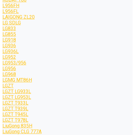
L956FH
L956FL
LAIGONG ZL20
LG SDLG
LG833
LG855
LG918
LG936
LG936L
LG952
LG953/956
LG956
LG968
LGMG MT86H
LGZT
LGZT LG933L
LGZT LG953L
LGZT T933L
LGZT T939L
LGZT T945L
LGZT T978L
LiuGong 835H
LiuGong CLG 777A