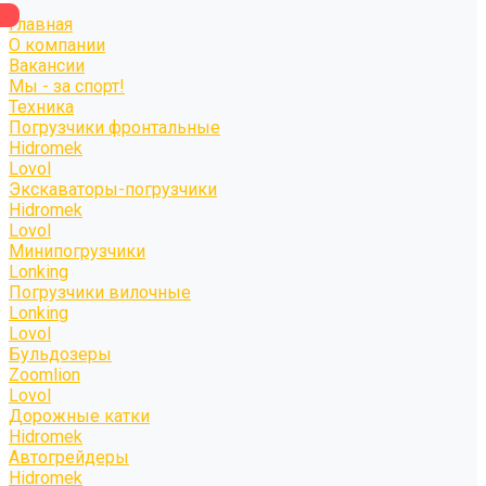
Главная
О компании
Вакансии
Мы - за спорт!
Техника
Погрузчики фронтальные
Hidromek
Lovol
Экскаваторы-погрузчики
Hidromek
Lovol
Минипогрузчики
Lonking
Погрузчики вилочные
Lonking
Lovol
Бульдозеры
Zoomlion
Lovol
Дорожные катки
Hidromek
Автогрейдеры
Hidromek