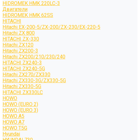
HIDROMEK HMK 220LC-3
Двигатели
HIDROMEK HMK 62SS
HITACHI
Hitachi EX-200-5/ZX-200/ZX-230/EX-220-5
Hitachi ZX 800
HITACHI ZX-330
Hitachi ZX120
Hitachi ZX200-3
Hitachi ZX200/210/230/240
HITACHI ZX240-3
HITACHI ZX240-5G
Hitachi ZX270/ZX330
Hitachi ZX330-3G/ZX330-5G
Hitachi ZX330-5G
HITACHI ZX330LC
HOWO
HOWO (EURO 2)
HOWO (EURO 3)
HOWO A5
HOWO A7
HOWO T5G
Hyundai
HYUNDAI 730