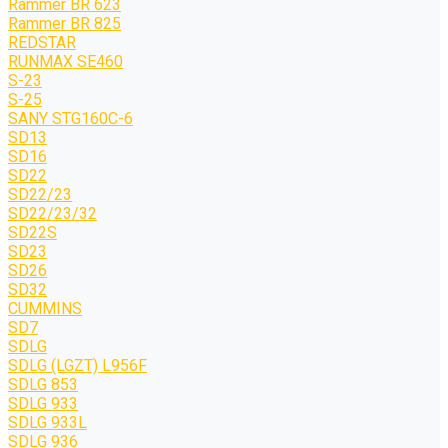
Rammer BR 623
Rammer BR 825
REDSTAR
RUNMAX SE460
S-23
S-25
SANY STG160C-6
SD13
SD16
SD22
SD22/23
SD22/23/32
SD22S
SD23
SD26
SD32
CUMMINS
SD7
SDLG
SDLG (LGZT) L956F
SDLG 853
SDLG 933
SDLG 933L
SDLG 936