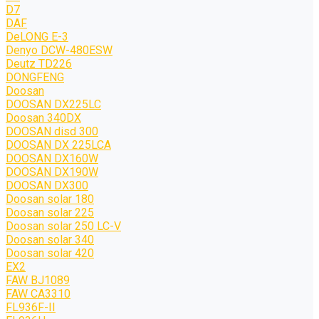
D7
DAF
DeLONG Е-3
Denyo DCW-480ESW
Deutz TD226
DONGFENG
Doosan
DOOSAN DX225LC
Doosan 340DX
DOOSAN disd 300
DOOSAN DX 225LCA
DOOSAN DX160W
DOOSAN DX190W
DOOSAN DX300
Doosan solar 180
Doosan solar 225
Doosan solar 250 LC-V
Doosan solar 340
Doosan solar 420
EX2
FAW BJ1089
FAW CA3310
FL936F-II