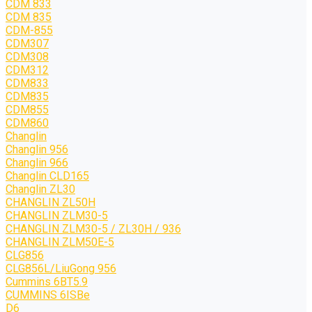
CDM 833
CDM 835
CDM-855
CDM307
CDM308
CDM312
CDM833
CDM835
CDM855
CDM860
Changlin
Changlin 956
Changlin 966
Changlin CLD165
Changlin ZL30
CHANGLIN ZL50H
CHANGLIN ZLM30-5
CHANGLIN ZLM30-5 / ZL30H / 936
CHANGLIN ZLM50E-5
CLG856
CLG856L/LiuGong 956
Cummins 6BT5.9
CUMMINS 6ISBe
D6