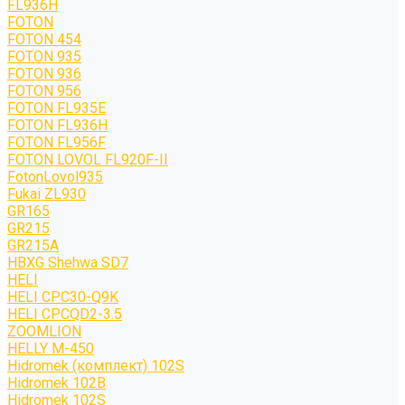
FL936H
FOTON
FOTON 454
FOTON 935
FOTON 936
FOTON 956
FOTON FL935E
FOTON FL936H
FOTON FL956F
FOTON LOVOL FL920F-II
FotonLovol935
Fukai ZL930
GR165
GR215
GR215A
HBXG Shehwa SD7
HELI
HELI CPC30-Q9K
HELI CPCQD2-3.5
ZOOMLION
HELLY M-450
Hidromek (комплект) 102S
Hidromek 102B
Hidromek 102S