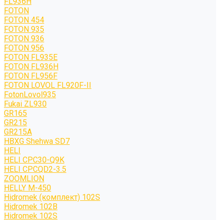
FL936H
FOTON
FOTON 454
FOTON 935
FOTON 936
FOTON 956
FOTON FL935E
FOTON FL936H
FOTON FL956F
FOTON LOVOL FL920F-II
FotonLovol935
Fukai ZL930
GR165
GR215
GR215A
HBXG Shehwa SD7
HELI
HELI CPC30-Q9K
HELI CPCQD2-3.5
ZOOMLION
HELLY M-450
Hidromek (комплект) 102S
Hidromek 102B
Hidromek 102S