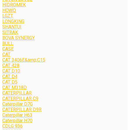
HIDROMEK
HOWO
LGZT
LONGKING
SHANTUI
SITRAK
BOVA SYNERGY
BULL
CASE
CAT
CAT 3406E&amp;C15
CAT 428
CAT D10
CAT D4
CAT D5
CAT M318D
CATERPILLAR
CATERPILLAR C9
Caterpillar D7G
CATERPILLAR D9R
Caterpillar H63
Caterpillar H70
CDLG 936