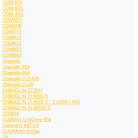
CDM 833
CDM 835
CDM-855
CDM307
CDM308
CDM312
CDM833
CDM835
CDM855
CDM860
Changlin
Changlin 956
Changlin 966
Changlin CLD165
Changlin ZL30
CHANGLIN ZL50H
CHANGLIN ZLM30-5
CHANGLIN ZLM30-5 / ZL30H / 936
CHANGLIN ZLM50E-5
CLG856
CLG856L/LiuGong 956
Cummins 6BT5.9
CUMMINS 6ISBe
D6