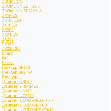
ZOOMLION
ZOOMLION ZD 160-3
ZOOMLION ZD220S-3
ZX160W
ZX180LCN
ZX180W
ZX200
ZX210W
ZX230
ZX330
ZX330-3G
Волга
ГАЗ
Газель
Грейдер GR180
Грейдер GR215A
Грейдеры
Двигатель 4D27
Двигатель 4RMAZG
Двигатель 6110
Двигатель C6121
Двигатель CUMMINS 6B.5.9
Двигатель CUMMINS 6BT
Двигатель CUMMINS KTA19