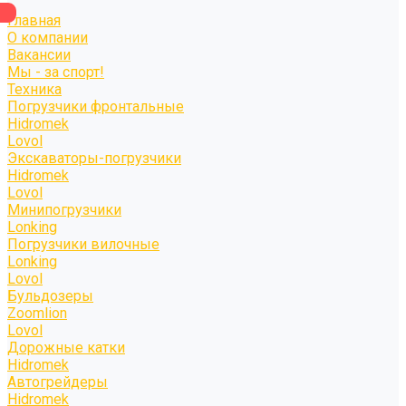
Главная
О компании
Вакансии
Мы - за спорт!
Техника
Погрузчики фронтальные
Hidromek
Lovol
Экскаваторы-погрузчики
Hidromek
Lovol
Минипогрузчики
Lonking
Погрузчики вилочные
Lonking
Lovol
Бульдозеры
Zoomlion
Lovol
Дорожные катки
Hidromek
Автогрейдеры
Hidromek