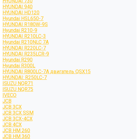
HYUNDAI 730
HYUNDAI 940
HYUNDAI HD120
Hyundai HSL650-7
HYUNDAI R180W-9S
Hyundai R210-9
HYUNDAI R210LC-3
Hyundai R210NLC 7A
HYUNDAI R220LC-7
HYUNDAI R235LCR-9
Hyundai R290
Hyundai R300L
HYUNDAI R800LC-7A двигатель QSX15
HYUNDAI: R250LC-7
ISUZU NQR71
ISUZU NQR75
IVECO
JCB
JCB 3CX
JCB 3CX SSM
JCB 3CX-4CX
JCB 4CX
JCB HM 260
JCB HM 360