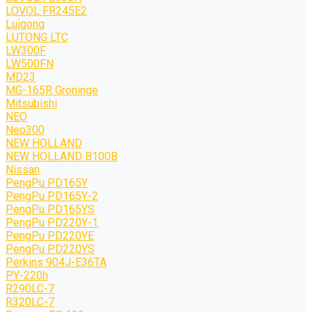
LOVOL FR245E2
Luigong
LUTONG LTC
LW300F
LW500FN
MD23
MG-165R Groninge
Mitsubishi
NEO
Neo300
NEW HOLLAND
NEW HOLLAND B100B
Nissan
PengPu PD165Y
PengPu PD165Y-2
PengPu PD165YS
PengPu PD220Y-1
PengPu PD220YE
PengPu PD220YS
Perkins 904J-E36TA
PY-220h
R290LC-7
R320LC-7