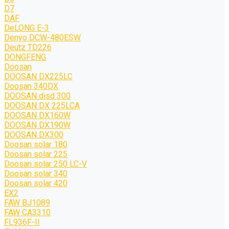
D7
DAF
DeLONG Е-3
Denyo DCW-480ESW
Deutz TD226
DONGFENG
Doosan
DOOSAN DX225LC
Doosan 340DX
DOOSAN disd 300
DOOSAN DX 225LCA
DOOSAN DX160W
DOOSAN DX190W
DOOSAN DX300
Doosan solar 180
Doosan solar 225
Doosan solar 250 LC-V
Doosan solar 340
Doosan solar 420
EX2
FAW BJ1089
FAW CA3310
FL936F-II