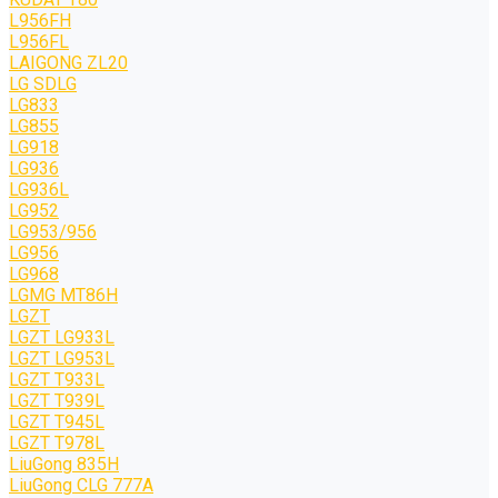
L956FH
L956FL
LAIGONG ZL20
LG SDLG
LG833
LG855
LG918
LG936
LG936L
LG952
LG953/956
LG956
LG968
LGMG MT86H
LGZT
LGZT LG933L
LGZT LG953L
LGZT T933L
LGZT T939L
LGZT T945L
LGZT T978L
LiuGong 835H
LiuGong CLG 777A