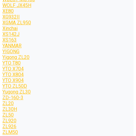
WOLF JХ45H
XE80
XG932II
XGMA ZL950
Xinchai
XS142J
XS163
YANMAR
YIGONG
Yigong ZL20
YTO T80
YTO X704
YTO X804
YTO X904
YTO ZL50D
Yugong ZL30
ZD-160-3
ZL20
ZL30H
ZL50
ZL920
ZL926
ZLM50