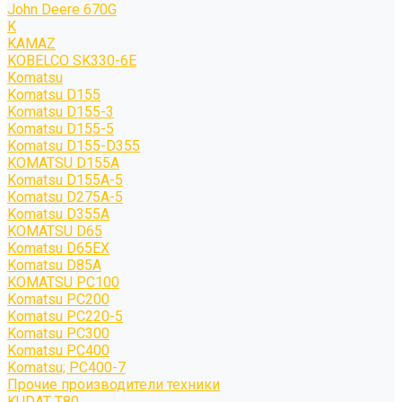
John Deere 670G
K
KAMAZ
KOBELCO SK330-6E
Komatsu
Komatsu D155
Komatsu D155-3
Komatsu D155-5
Komatsu D155-D355
KOMATSU D155A
Komatsu D155A-5
Komatsu D275A-5
Komatsu D355A
KOMATSU D65
Komatsu D65EX
Komatsu D85A
KOMATSU PC100
Komatsu PC200
Komatsu PC220-5
Komatsu PC300
Komatsu PC400
Komatsu; PC400-7
Прочие производители техники
KUDAT T80