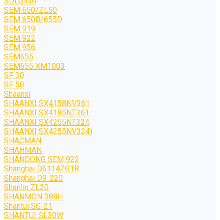
SDLG936
SEM 650/ZL50
SEM 650B/655D
SEM 919
SEM 922
SEM 956
SEM655
SEM655 XM1003
SF 30
SF 50
Shaanxi
SHAANXI SX4158NV361
SHAANXI SX4185NT361
SHAANXI SX4255NT324
SHAANXI SX4255NV324)
SHACMAN
SHAHMAN
SHANDONG SEM 922
Shanghai D6114ZG1B
Shanghai D9-220
Shanlin ZL20
SHANMON 388H
Shantui SG-21
SHANTUI SL30W