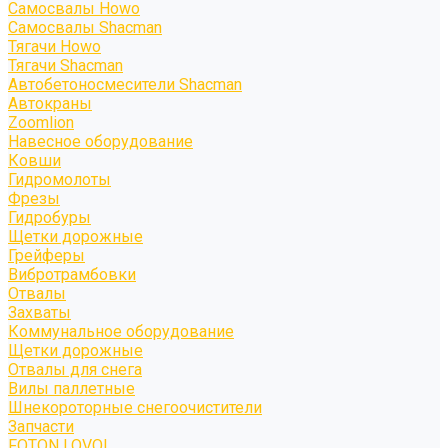
Самосвалы Howo
Самосвалы Shacman
Тягачи Howo
Тягачи Shacman
Автобетоносмесители Shacman
Автокраны
Zoomlion
Навесное оборудование
Ковши
Гидромолоты
Фрезы
Гидробуры
Щетки дорожные
Грейферы
Вибротрамбовки
Отвалы
Захваты
Коммунальное оборудование
Щетки дорожные
Отвалы для снега
Вилы паллетные
Шнекороторные снегоочистители
Запчасти
FOTON LOVOL