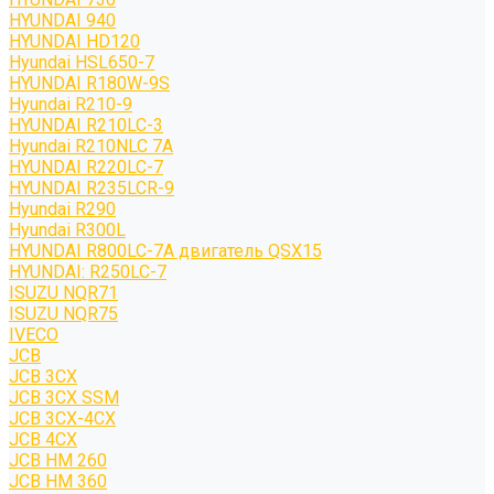
HYUNDAI 940
HYUNDAI HD120
Hyundai HSL650-7
HYUNDAI R180W-9S
Hyundai R210-9
HYUNDAI R210LC-3
Hyundai R210NLC 7A
HYUNDAI R220LC-7
HYUNDAI R235LCR-9
Hyundai R290
Hyundai R300L
HYUNDAI R800LC-7A двигатель QSX15
HYUNDAI: R250LC-7
ISUZU NQR71
ISUZU NQR75
IVECO
JCB
JCB 3CX
JCB 3CX SSM
JCB 3CX-4CX
JCB 4CX
JCB HM 260
JCB HM 360