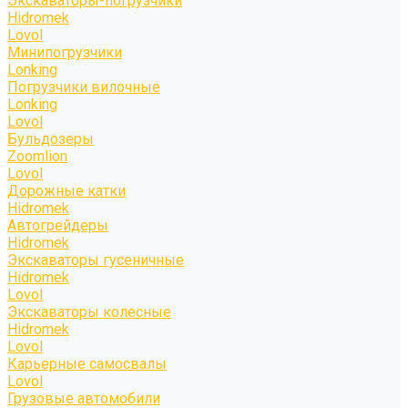
Экскаваторы-погрузчики
Hidromek
Lovol
Минипогрузчики
Lonking
Погрузчики вилочные
Lonking
Lovol
Бульдозеры
Zoomlion
Lovol
Дорожные катки
Hidromek
Автогрейдеры
Hidromek
Экскаваторы гусеничные
Hidromek
Lovol
Экскаваторы колесные
Hidromek
Lovol
Карьерные самосвалы
Lovol
Грузовые автомобили