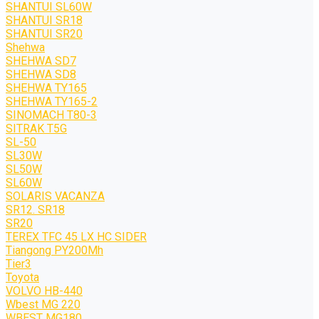
SHANTUI SL60W
SHANTUI SR18
SHANTUI SR20
Shehwa
SHEHWA SD7
SHEHWA SD8
SHEHWA TY165
SHEHWA TY165-2
SINOMACH T80-3
SITRAK T5G
SL-50
SL30W
SL50W
SL60W
SOLARIS VACANZA
SR12. SR18
SR20
TEREX TFC 45 LX HC SIDER
Tiangong PY200Mh
Tier3
Toyota
VOLVO HB-440
Wbest MG 220
WBEST MG180