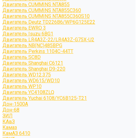
Двигатель CUMMINS NTA855
Двигатель CUMMINS NTA855C360
Двигатель CUMMINS NTA855C360S10
Двигатель Deutz TD226B6/WP6G125E22
Двигатель EWRO 3
Двигатель Isuzu 6BG1
Двигатель LR4A3Z-22/LR4A3Z-G75X-U2
Двигатель NB(NC)485BPG
Двигатель Perkins 1104C-44TT
Двигатель SC8D
Двигатель Shanghai C6121
Двигатель Shanghai D9-220
Двигатель WD12.375
Двигатель WD615/WD10
Двигатель WP10
Двигатель YC4108ZLQ
Двигатель Yuchai 6108/YC6B125-T21
Дон-1500А
Дон-68
ЗИЛ
КАвЗ
Камаз
КамАЗ 6410