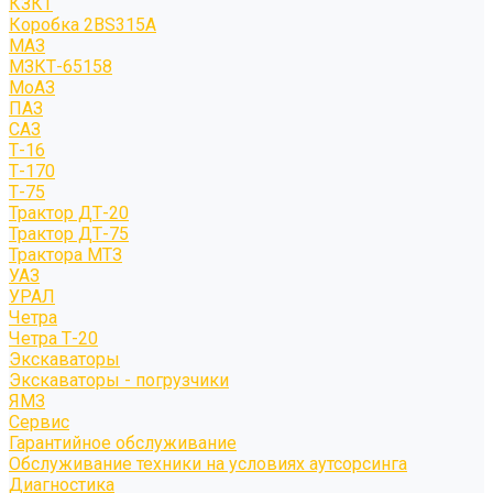
КЗКТ
Коробка 2BS315A
МАЗ
МЗКТ-65158
МоАЗ
ПАЗ
САЗ
Т-16
Т-170
Т-75
Трактор ДТ-20
Трактор ДТ-75
Трактора МТЗ
УАЗ
УРАЛ
Четра
Четра Т-20
Экскаваторы
Экскаваторы - погрузчики
ЯМЗ
Сервис
Гарантийное обслуживание
Обслуживание техники на условиях аутсорсинга
Диагностика