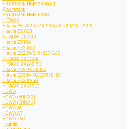
HIDROMEK HMK 220LC-3
Двигатели
HIDROMEK HMK 62SS
HITACHI
Hitachi EX-200-5/ZX-200/ZX-230/EX-220-5
Hitachi ZX 800
HITACHI ZX-330
Hitachi ZX120
Hitachi ZX200-3
Hitachi ZX200/210/230/240
HITACHI ZX240-3
HITACHI ZX240-5G
Hitachi ZX270/ZX330
Hitachi ZX330-3G/ZX330-5G
Hitachi ZX330-5G
HITACHI ZX330LC
HOWO
HOWO (EURO 2)
HOWO (EURO 3)
HOWO A5
HOWO A7
HOWO T5G
Hyundai