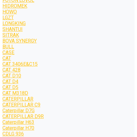
FOTON LOVOL
HIDROMEK
HOWO
LGZT
LONGKING
SHANTUI
SITRAK
BOVA SYNERGY
BULL
CASE
CAT
CAT 3406E&C15
CAT 428
CAT D10
CAT D4
CAT D5
CAT M318D
CATERPILLAR
CATERPILLAR C9
Caterpillar D7G
CATERPILLAR D9R
Caterpillar H63
Caterpillar H70
CDLG 936