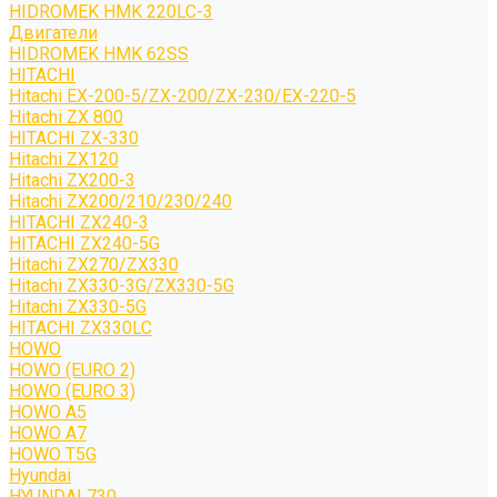
HIDROMEK HMK 220LC-3
Двигатели
HIDROMEK HMK 62SS
HITACHI
Hitachi EX-200-5/ZX-200/ZX-230/EX-220-5
Hitachi ZX 800
HITACHI ZX-330
Hitachi ZX120
Hitachi ZX200-3
Hitachi ZX200/210/230/240
HITACHI ZX240-3
HITACHI ZX240-5G
Hitachi ZX270/ZX330
Hitachi ZX330-3G/ZX330-5G
Hitachi ZX330-5G
HITACHI ZX330LC
HOWO
HOWO (EURO 2)
HOWO (EURO 3)
HOWO A5
HOWO A7
HOWO T5G
Hyundai
HYUNDAI 730