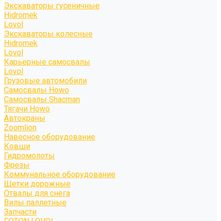
Экскаваторы гусеничные
Hidromek
Lovol
Экскаваторы колесные
Hidromek
Lovol
Карьерные самосвалы
Lovol
Грузовые автомобили
Самосвалы Howo
Самосвалы Shacman
Тягачи Howo
Автокраны
Zoomlion
Навесное оборудование
Ковши
Гидромолоты
Фрезы
Коммунальное оборудование
Щетки дорожные
Отвалы для снега
Вилы паллетные
Запчасти