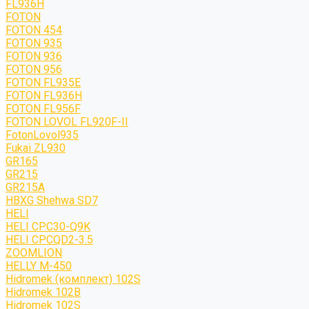
FL936H
FOTON
FOTON 454
FOTON 935
FOTON 936
FOTON 956
FOTON FL935E
FOTON FL936H
FOTON FL956F
FOTON LOVOL FL920F-II
FotonLovol935
Fukai ZL930
GR165
GR215
GR215A
HBXG Shehwa SD7
HELI
HELI CPC30-Q9K
HELI CPCQD2-3.5
ZOOMLION
HELLY M-450
Hidromek (комплект) 102S
Hidromek 102B
Hidromek 102S