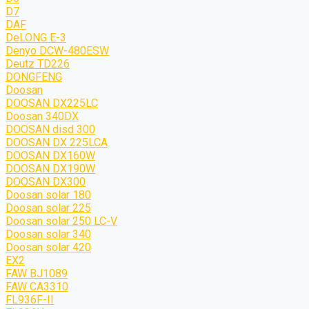
D7
DAF
DeLONG Е-3
Denyo DCW-480ESW
Deutz TD226
DONGFENG
Doosan
DOOSAN DX225LC
Doosan 340DX
DOOSAN disd 300
DOOSAN DX 225LCA
DOOSAN DX160W
DOOSAN DX190W
DOOSAN DX300
Doosan solar 180
Doosan solar 225
Doosan solar 250 LC-V
Doosan solar 340
Doosan solar 420
EX2
FAW BJ1089
FAW CA3310
FL936F-II