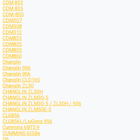
CDM 833
CDM 835
CDM-855
CDM307
CDM308
CDM312
CDM833
CDM835
CDM855
CDM860
Changlin
Changlin 956
Changlin 966
Changlin CLD165
Changlin ZL30
CHANGLIN ZL50H
CHANGLIN ZLM30-5
CHANGLIN ZLM30-5 / ZL30H / 936
CHANGLIN ZLM50E-5
CLG856
CLG856L/LiuGong 956
Cummins 6BT5.9
CUMMINS 6ISBe
D6