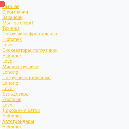
Главная
О компании
Вакансии
Мы - за спорт!
Техника
Погрузчики фронтальные
Hidromek
Lovol
Экскаваторы-погрузчики
Hidromek
Lovol
Минипогрузчики
Lonking
Погрузчики вилочные
Lonking
Lovol
Бульдозеры
Zoomlion
Lovol
Дорожные катки
Hidromek
Автогрейдеры
Hidromek