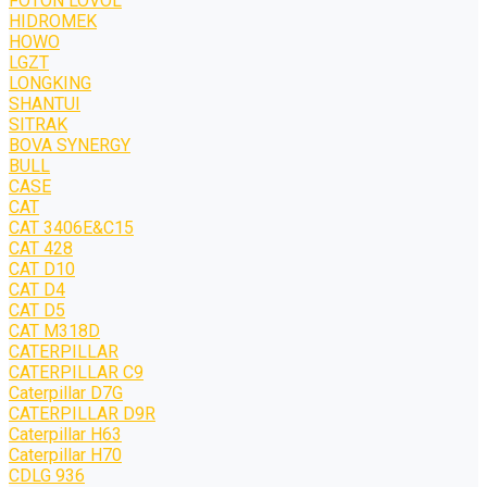
FOTON LOVOL
HIDROMEK
HOWO
LGZT
LONGKING
SHANTUI
SITRAK
BOVA SYNERGY
BULL
CASE
CAT
CAT 3406E&C15
CAT 428
CAT D10
CAT D4
CAT D5
CAT M318D
CATERPILLAR
CATERPILLAR C9
Caterpillar D7G
CATERPILLAR D9R
Caterpillar H63
Caterpillar H70
CDLG 936