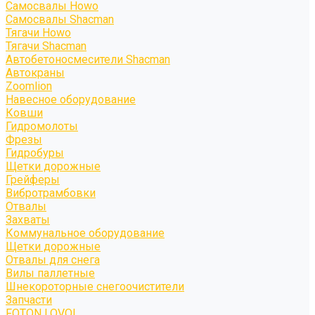
Самосвалы Howo
Самосвалы Shacman
Тягачи Howo
Тягачи Shacman
Автобетоносмесители Shacman
Автокраны
Zoomlion
Навесное оборудование
Ковши
Гидромолоты
Фрезы
Гидробуры
Щетки дорожные
Грейферы
Вибротрамбовки
Отвалы
Захваты
Коммунальное оборудование
Щетки дорожные
Отвалы для снега
Вилы паллетные
Шнекороторные снегоочистители
Запчасти
FOTON LOVOL