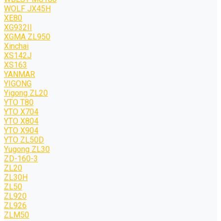
WOLF JХ45H
XE80
XG932II
XGMA ZL950
Xinchai
XS142J
XS163
YANMAR
YIGONG
Yigong ZL20
YTO T80
YTO X704
YTO X804
YTO X904
YTO ZL50D
Yugong ZL30
ZD-160-3
ZL20
ZL30H
ZL50
ZL920
ZL926
ZLM50