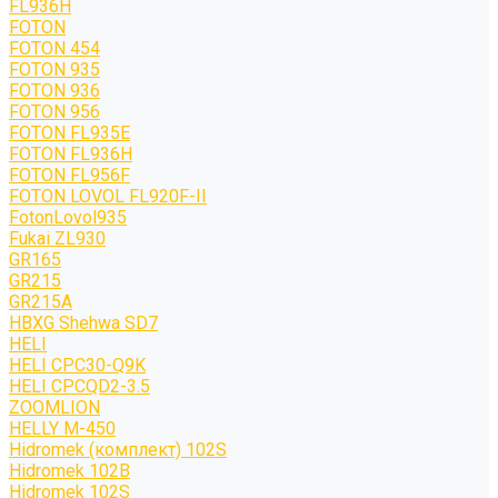
FL936H
FOTON
FOTON 454
FOTON 935
FOTON 936
FOTON 956
FOTON FL935E
FOTON FL936H
FOTON FL956F
FOTON LOVOL FL920F-II
FotonLovol935
Fukai ZL930
GR165
GR215
GR215A
HBXG Shehwa SD7
HELI
HELI CPC30-Q9K
HELI CPCQD2-3.5
ZOOMLION
HELLY M-450
Hidromek (комплект) 102S
Hidromek 102B
Hidromek 102S