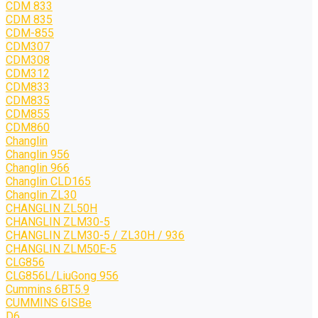
CDM 833
CDM 835
CDM-855
CDM307
CDM308
CDM312
CDM833
CDM835
CDM855
CDM860
Changlin
Changlin 956
Changlin 966
Changlin CLD165
Changlin ZL30
CHANGLIN ZL50H
CHANGLIN ZLM30-5
CHANGLIN ZLM30-5 / ZL30H / 936
CHANGLIN ZLM50E-5
CLG856
CLG856L/LiuGong 956
Cummins 6BT5.9
CUMMINS 6ISBe
D6