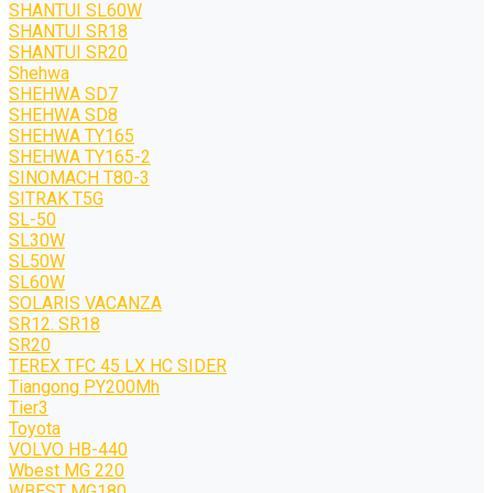
SHANTUI SL60W
SHANTUI SR18
SHANTUI SR20
Shehwa
SHEHWA SD7
SHEHWA SD8
SHEHWA TY165
SHEHWA TY165-2
SINOMACH T80-3
SITRAK T5G
SL-50
SL30W
SL50W
SL60W
SOLARIS VACANZA
SR12. SR18
SR20
TEREX TFC 45 LX HC SIDER
Tiangong PY200Mh
Tier3
Toyota
VOLVO HB-440
Wbest MG 220
WBEST MG180