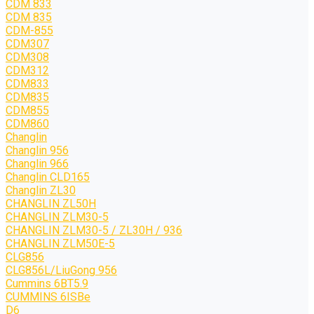
CDM 833
CDM 835
CDM-855
CDM307
CDM308
CDM312
CDM833
CDM835
CDM855
CDM860
Changlin
Changlin 956
Changlin 966
Changlin CLD165
Changlin ZL30
CHANGLIN ZL50H
CHANGLIN ZLM30-5
CHANGLIN ZLM30-5 / ZL30H / 936
CHANGLIN ZLM50E-5
CLG856
CLG856L/LiuGong 956
Cummins 6BT5.9
CUMMINS 6ISBe
D6