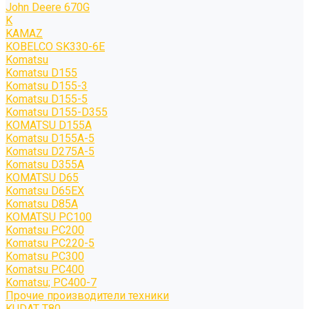
John Deere 670G
K
KAMAZ
KOBELCO SK330-6E
Komatsu
Komatsu D155
Komatsu D155-3
Komatsu D155-5
Komatsu D155-D355
KOMATSU D155A
Komatsu D155A-5
Komatsu D275A-5
Komatsu D355A
KOMATSU D65
Komatsu D65EX
Komatsu D85A
KOMATSU PC100
Komatsu PC200
Komatsu PC220-5
Komatsu PC300
Komatsu PC400
Komatsu; PC400-7
Прочие производители техники
KUDAT T80