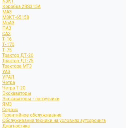
КЗКТ
Коробка 2BS315A
МАЗ
МЗКТ-65158
МоАЗ
ПАЗ
САЗ
Т-16
Т-170
Т-75
Трактор ДТ-20
Трактор ДТ-75
Трактора МТЗ
УАЗ
УРАЛ
Четра
Четра Т-20
Экскаваторы
Экскаваторы - погрузчики
ЯМЗ
Сервис
Гарантийное обслуживание
Обслуживание техники на условиях аутсорсинга
Диагностика