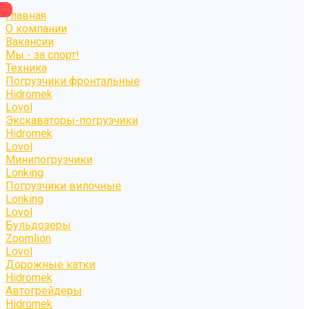
Главная
О компании
Вакансии
Мы - за спорт!
Техника
Погрузчики фронтальные
Hidromek
Lovol
Экскаваторы-погрузчики
Hidromek
Lovol
Минипогрузчики
Lonking
Погрузчики вилочные
Lonking
Lovol
Бульдозеры
Zoomlion
Lovol
Дорожные катки
Hidromek
Автогрейдеры
Hidromek