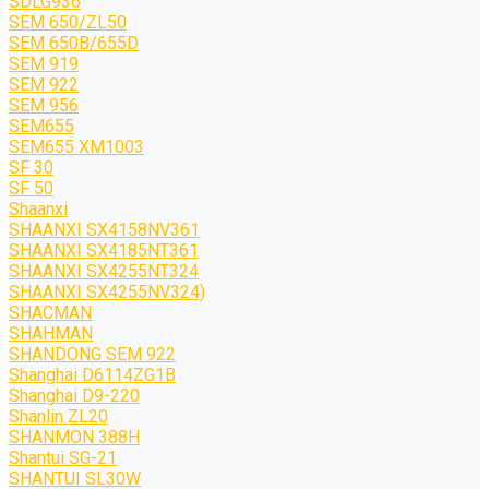
SDLG936
SEM 650/ZL50
SEM 650B/655D
SEM 919
SEM 922
SEM 956
SEM655
SEM655 XM1003
SF 30
SF 50
Shaanxi
SHAANXI SX4158NV361
SHAANXI SX4185NT361
SHAANXI SX4255NT324
SHAANXI SX4255NV324)
SHACMAN
SHAHMAN
SHANDONG SEM 922
Shanghai D6114ZG1B
Shanghai D9-220
Shanlin ZL20
SHANMON 388H
Shantui SG-21
SHANTUI SL30W