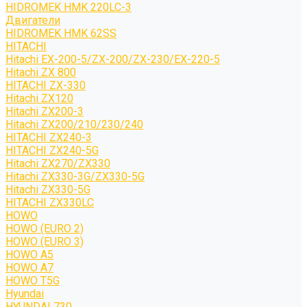
HIDROMEK HMK 220LC-3
Двигатели
HIDROMEK HMK 62SS
HITACHI
Hitachi EX-200-5/ZX-200/ZX-230/EX-220-5
Hitachi ZX 800
HITACHI ZX-330
Hitachi ZX120
Hitachi ZX200-3
Hitachi ZX200/210/230/240
HITACHI ZX240-3
HITACHI ZX240-5G
Hitachi ZX270/ZX330
Hitachi ZX330-3G/ZX330-5G
Hitachi ZX330-5G
HITACHI ZX330LC
HOWO
HOWO (EURO 2)
HOWO (EURO 3)
HOWO A5
HOWO A7
HOWO T5G
Hyundai
HYUNDAI 730