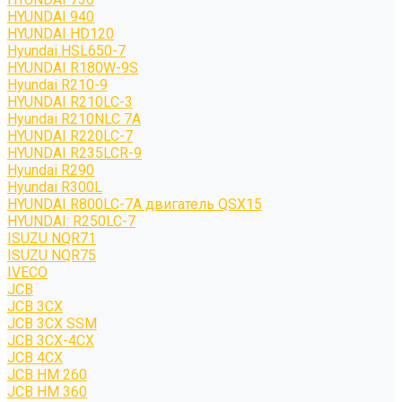
HYUNDAI 940
HYUNDAI HD120
Hyundai HSL650-7
HYUNDAI R180W-9S
Hyundai R210-9
HYUNDAI R210LC-3
Hyundai R210NLC 7A
HYUNDAI R220LC-7
HYUNDAI R235LCR-9
Hyundai R290
Hyundai R300L
HYUNDAI R800LC-7A двигатель QSX15
HYUNDAI: R250LC-7
ISUZU NQR71
ISUZU NQR75
IVECO
JCB
JCB 3CX
JCB 3CX SSM
JCB 3CX-4CX
JCB 4CX
JCB HM 260
JCB HM 360