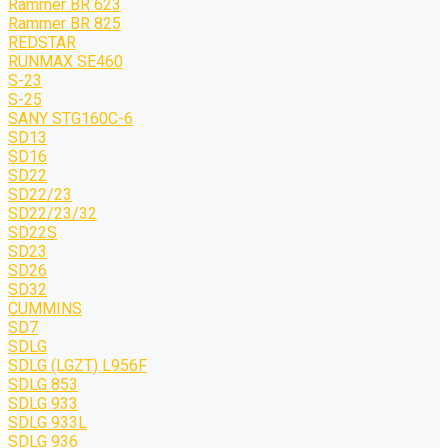
Rammer BR 623
Rammer BR 825
REDSTAR
RUNMAX SE460
S-23
S-25
SANY STG160C-6
SD13
SD16
SD22
SD22/23
SD22/23/32
SD22S
SD23
SD26
SD32
CUMMINS
SD7
SDLG
SDLG (LGZT) L956F
SDLG 853
SDLG 933
SDLG 933L
SDLG 936