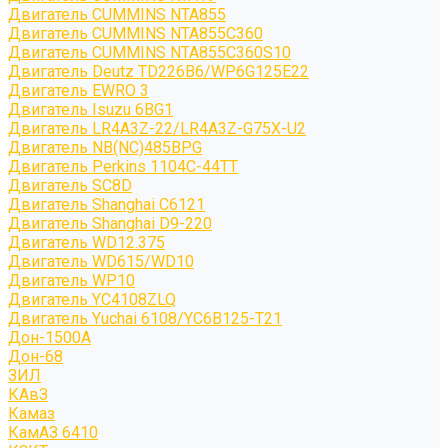
Двигатель CUMMINS NTA855
Двигатель CUMMINS NTA855C360
Двигатель CUMMINS NTA855C360S10
Двигатель Deutz TD226B6/WP6G125E22
Двигатель EWRO 3
Двигатель Isuzu 6BG1
Двигатель LR4A3Z-22/LR4A3Z-G75X-U2
Двигатель NB(NC)485BPG
Двигатель Perkins 1104C-44TT
Двигатель SC8D
Двигатель Shanghai C6121
Двигатель Shanghai D9-220
Двигатель WD12.375
Двигатель WD615/WD10
Двигатель WP10
Двигатель YC4108ZLQ
Двигатель Yuchai 6108/YC6B125-T21
Дон-1500А
Дон-68
ЗИЛ
КАвЗ
Камаз
КамАЗ 6410