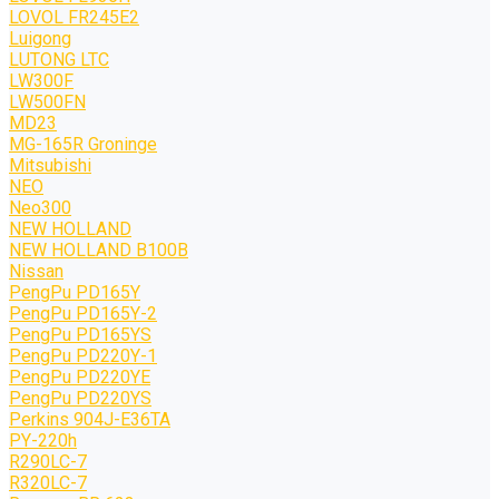
LOVOL FR245E2
Luigong
LUTONG LTC
LW300F
LW500FN
MD23
MG-165R Groninge
Mitsubishi
NEO
Neo300
NEW HOLLAND
NEW HOLLAND B100B
Nissan
PengPu PD165Y
PengPu PD165Y-2
PengPu PD165YS
PengPu PD220Y-1
PengPu PD220YE
PengPu PD220YS
Perkins 904J-E36TA
PY-220h
R290LC-7
R320LC-7