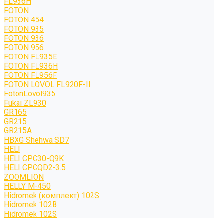
FL936H
FOTON
FOTON 454
FOTON 935
FOTON 936
FOTON 956
FOTON FL935E
FOTON FL936H
FOTON FL956F
FOTON LOVOL FL920F-II
FotonLovol935
Fukai ZL930
GR165
GR215
GR215A
HBXG Shehwa SD7
HELI
HELI CPC30-Q9K
HELI CPCQD2-3.5
ZOOMLION
HELLY M-450
Hidromek (комплект) 102S
Hidromek 102B
Hidromek 102S