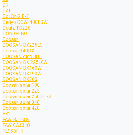
D7
DAF
DeLONG Е-3
Denyo DCW-480ESW
Deutz TD226
DONGFENG
Doosan
DOOSAN DX225LC
Doosan 340DX
DOOSAN disd 300
DOOSAN DX 225LCA
DOOSAN DX160W
DOOSAN DX190W
DOOSAN DX300
Doosan solar 180
Doosan solar 225
Doosan solar 250 LC-V
Doosan solar 340
Doosan solar 420
EX2
FAW BJ1089
FAW CA3310
FL936F-II