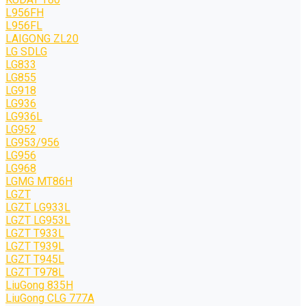
L956FH
L956FL
LAIGONG ZL20
LG SDLG
LG833
LG855
LG918
LG936
LG936L
LG952
LG953/956
LG956
LG968
LGMG MT86H
LGZT
LGZT LG933L
LGZT LG953L
LGZT T933L
LGZT T939L
LGZT T945L
LGZT T978L
LiuGong 835H
LiuGong CLG 777A