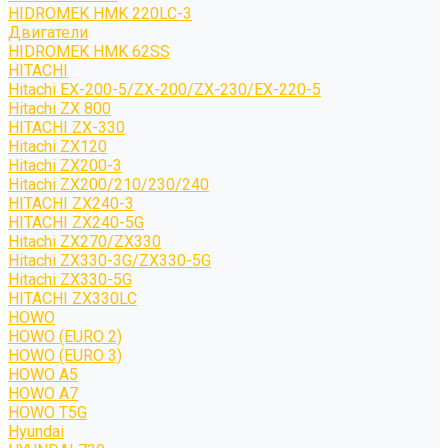
HIDROMEK HMK 220LC-3
Двигатели
HIDROMEK HMK 62SS
HITACHI
Hitachi EX-200-5/ZX-200/ZX-230/EX-220-5
Hitachi ZX 800
HITACHI ZX-330
Hitachi ZX120
Hitachi ZX200-3
Hitachi ZX200/210/230/240
HITACHI ZX240-3
HITACHI ZX240-5G
Hitachi ZX270/ZX330
Hitachi ZX330-3G/ZX330-5G
Hitachi ZX330-5G
HITACHI ZX330LC
HOWO
HOWO (EURO 2)
HOWO (EURO 3)
HOWO A5
HOWO A7
HOWO T5G
Hyundai