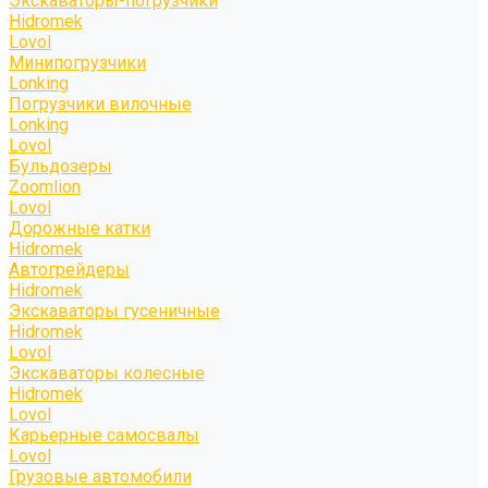
Экскаваторы-погрузчики
Hidromek
Lovol
Минипогрузчики
Lonking
Погрузчики вилочные
Lonking
Lovol
Бульдозеры
Zoomlion
Lovol
Дорожные катки
Hidromek
Автогрейдеры
Hidromek
Экскаваторы гусеничные
Hidromek
Lovol
Экскаваторы колесные
Hidromek
Lovol
Карьерные самосвалы
Lovol
Грузовые автомобили