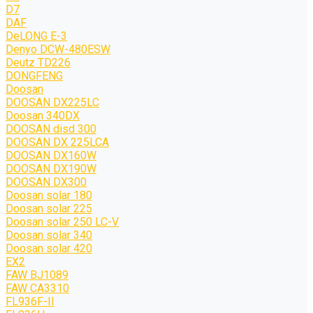
D7
DAF
DeLONG Е-3
Denyo DCW-480ESW
Deutz TD226
DONGFENG
Doosan
DOOSAN DX225LC
Doosan 340DX
DOOSAN disd 300
DOOSAN DX 225LCA
DOOSAN DX160W
DOOSAN DX190W
DOOSAN DX300
Doosan solar 180
Doosan solar 225
Doosan solar 250 LC-V
Doosan solar 340
Doosan solar 420
EX2
FAW BJ1089
FAW CA3310
FL936F-II