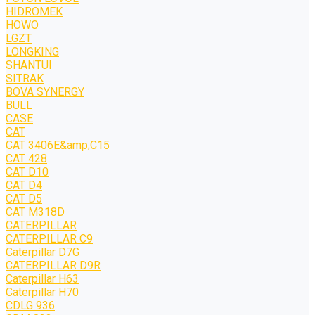
HIDROMEK
HOWO
LGZT
LONGKING
SHANTUI
SITRAK
BOVA SYNERGY
BULL
CASE
CAT
CAT 3406E&amp;C15
CAT 428
CAT D10
CAT D4
CAT D5
CAT M318D
CATERPILLAR
CATERPILLAR C9
Caterpillar D7G
CATERPILLAR D9R
Caterpillar H63
Caterpillar H70
CDLG 936