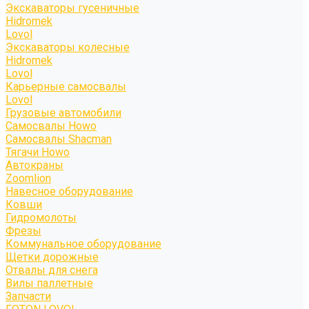
Экскаваторы гусеничные
Hidromek
Lovol
Экскаваторы колесные
Hidromek
Lovol
Карьерные самосвалы
Lovol
Грузовые автомобили
Самосвалы Howo
Самосвалы Shacman
Тягачи Howo
Автокраны
Zoomlion
Навесное оборудование
Ковши
Гидромолоты
Фрезы
Коммунальное оборудование
Щетки дорожные
Отвалы для снега
Вилы паллетные
Запчасти