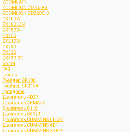
ZOOMLION
ZOOMLION ZD 160-3
ZOOMLION ZD220S-3
ZX160W
ZX180LCN
ZX180W
ZX200
ZX210W
ZX230
ZX330
ZX330-3G
Волга
ГАЗ
Газель
Грейдер GR180
Грейдер GR215A
Грейдеры
Двигатель 4D27
Двигатель 4RMAZG
Двигатель 6110
Двигатель C6121
Двигатель CUMMINS 6B.5.9
Двигатель CUMMINS 6BT
Двигатель CUMMINS KTA19