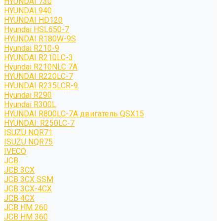
HYUNDAI 730
HYUNDAI 940
HYUNDAI HD120
Hyundai HSL650-7
HYUNDAI R180W-9S
Hyundai R210-9
HYUNDAI R210LC-3
Hyundai R210NLC 7A
HYUNDAI R220LC-7
HYUNDAI R235LCR-9
Hyundai R290
Hyundai R300L
HYUNDAI R800LC-7A двигатель QSX15
HYUNDAI: R250LC-7
ISUZU NQR71
ISUZU NQR75
IVECO
JCB
JCB 3CX
JCB 3CX SSM
JCB 3CX-4CX
JCB 4CX
JCB HM 260
JCB HM 360